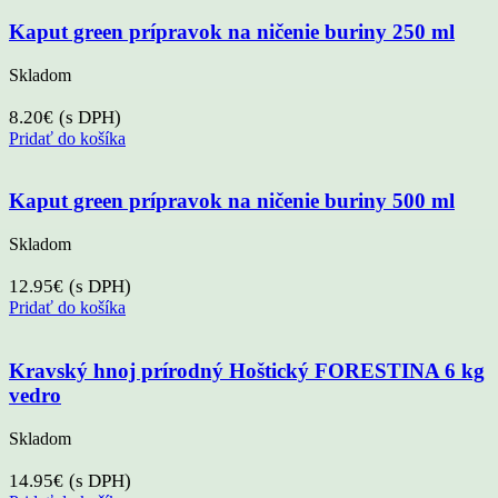
Kaput green prípravok na ničenie buriny 250 ml
Skladom
8.20
€
(s DPH)
Pridať do košíka
Kaput green prípravok na ničenie buriny 500 ml
Skladom
12.95
€
(s DPH)
Pridať do košíka
Kravský hnoj prírodný Hoštický FORESTINA 6 kg
vedro
Skladom
14.95
€
(s DPH)