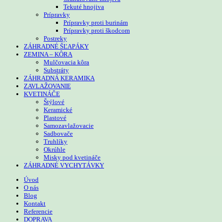
Tekuté hnojiva
Prípravky
Prípravky proti burinám
Prípravky proti škodcom
Postreky
ZÁHRADNÉ ŠĽAPÁKY
ZEMINA – KÔRA
Mulčovacia kôra
Substráty
ZÁHRADNÁ KERAMIKA
ZAVLAŽOVANIE
KVETINÁČE
Štýlové
Keramické
Plastové
Samozavlažovacie
Sadbovače
Truhlíky
Okrúhle
Misky pod kvetináče
ZÁHRADNÉ VYCHYTÁVKY
Úvod
O nás
Blog
Kontakt
Referencie
DOPRAVA