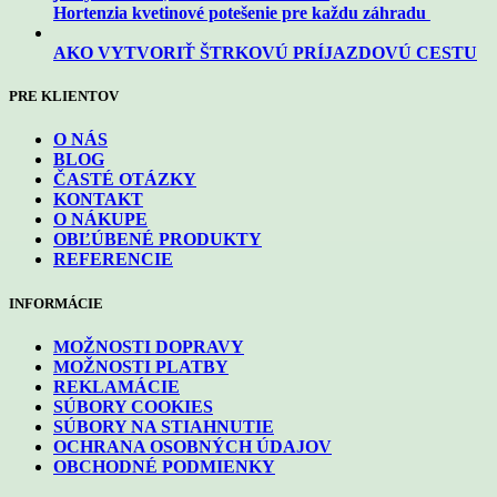
Hortenzia kvetinové potešenie pre každu záhradu
AKO VYTVORIŤ ŠTRKOVÚ PRÍJAZDOVÚ CESTU
PRE KLIENTOV
O NÁS
BLOG
ČASTÉ OTÁZKY
KONTAKT
O NÁKUPE
OBĽÚBENÉ PRODUKTY
REFERENCIE
INFORMÁCIE
MOŽNOSTI DOPRAVY
MOŽNOSTI PLATBY
REKLAMÁCIE
SÚBORY COOKIES
SÚBORY NA STIAHNUTIE
OCHRANA OSOBNÝCH ÚDAJOV
OBCHODNÉ PODMIENKY