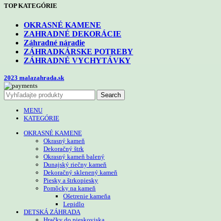
TOP KATEGÓRIE
OKRASNÉ KAMENE
ZAHRADNÉ DEKORÁCIE
Záhradné náradie
ZÁHRADKÁRSKE POTREBY
ZÁHRADNÉ VYCHYTÁVKY
2023 malazahrada.sk
Search
MENU
KATEGÓRIE
OKRASNÉ KAMENE
Okrasný kameň
Dekoračný štrk
Okrasný kameň balený
Dunajský riečny kameň
Dekoračný sklenený kameň
Piesky a štrkopiesky
Pomôcky na kameň
Ošetrenie kameňa
Lepidlo
DETSKÁ ZÁHRADA
Hračky do pieskoviska