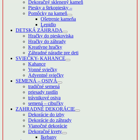
Dekoračný sklenený kameň
Piesky a štrkopiesky
–
Pomôcky na kameň
Ošetrenie kameňa
Lepidlo
DETSKÁ ZÁHRADA
Hračky do pieskoviska
Hračky do záhrady
Kreatívne hračky
Záhradné náradie pre deti
SVIEČKY- KAHANCE
Kahance
Vonné sviečky
Adventné sviečky
SEMENÁ – OSIVÁ
tradičné semená
priesady rastlín
trávnikové osiva
semená – cibuľky
ZAHRADNÉ DEKORÁCIE
Dekorácie do izby
Dekorácie do záhrady
Vianočné dekorácie
Dekoračné kvety
Ikebany