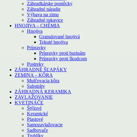
Záhradkárske pomôcky
Záhradné náradie
Výbava na zimu
Záhradné rukavice
HNOJIVA – CHÉMIA
Hnojiva
Granulované hnojivá
Tekuté hnojiva
Prípravky
Prípravky proti burinám
Prípravky proti škodcom
Postreky
ZÁHRADNÉ ŠĽAPÁKY
ZEMINA – KÔRA
Mulčovacia kôra
Substráty
ZÁHRADNÁ KERAMIKA
ZAVLAŽOVANIE
KVETINÁČE
Štýlové
Keramické
Plastové
Samozavlažovacie
Sadbovače
Truhlíky