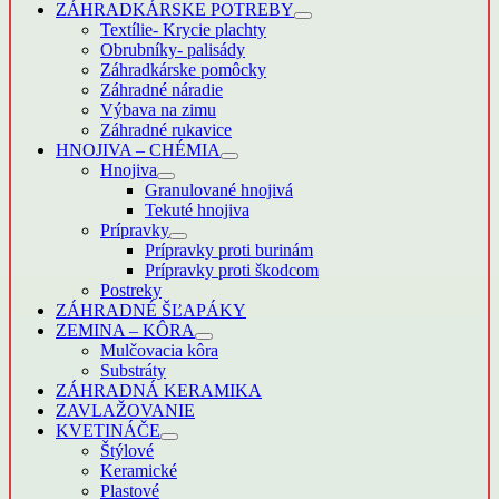
ZÁHRADKÁRSKE POTREBY
Textílie- Krycie plachty
Obrubníky- palisády
Záhradkárske pomôcky
Záhradné náradie
Výbava na zimu
Záhradné rukavice
HNOJIVA – CHÉMIA
Hnojiva
Granulované hnojivá
Tekuté hnojiva
Prípravky
Prípravky proti burinám
Prípravky proti škodcom
Postreky
ZÁHRADNÉ ŠĽAPÁKY
ZEMINA – KÔRA
Mulčovacia kôra
Substráty
ZÁHRADNÁ KERAMIKA
ZAVLAŽOVANIE
KVETINÁČE
Štýlové
Keramické
Plastové