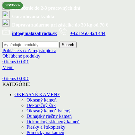
NOVINKA
NOVINKA
Doručenie do 2-3 pracovných dní
Garantovaná kvalita
Doprava zadarmo pri zásielke do 30 kg od 70 €
info@malazahrada.sk
+421 950 424 444
Search
Prihláste sa / Zaregistrujte sa
Obľúbené produkty
0.00
€
0
items
Menu
0.00
€
0
items
KATEGÓRIE
OKRASNÉ KAMENE
Okrasný kameň
Dekoračný štrk
Okrasný kameň balený
Dunajský riečny kameň
Dekoračný sklenený kameň
Piesky a štrkopiesky
Pomôcky na kameň