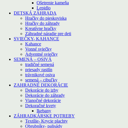
Ošetrenie kameňa
Lepidlo
DETSKÁ ZÁHRADA
Hračky do pieskoviska
Hračky do záhrady
Kreatívne hračky
Záhradné náradie pre deti
SVIEČKY- KAHANCE
Kahance
Vonné sviečky
Adventné sviečky
SEMENÁ – OSIVÁ
tradičné semená
priesady rastlín
trávnikové osiva
semená – cibuľky
ZAHRADNÉ DEKORÁCIE
Dekorácie do izby
Dekorácie do záhrady
Vianočné dekorácie
Dekoračné kvety
Ikebany
ZÁHRADKÁRSKE POTREBY
Textílie- Krycie plachty
Obrubníky- palisády