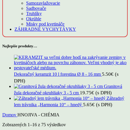
Samozavlažovacie
Sadbovače
Truhlíky
Okrúhle
Misky pod kvetináče
ZÁHRADNÉ VYCHYTÁVKY
Najlepšie produkty…
5.50
€
(s
Dekoračný keramzit 10 l forestina Ø 8 - 16 mm
DPH)
Granitová
19.75
€
(s DPH)
žula dekoračné okruhliaky 3 - 5 cm
Záhradný
5.65
€
(s DPH)
lem trávnika „Harmonia 10“ – hnedý
Domov
HNOJIVA - CHÉMIA
Zobrazených 1–16 z 75 výsledkov