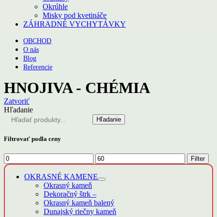
Okrúhle
Misky pod kvetináče
ZÁHRADNÉ VYCHYTÁVKY
OBCHOD
O nás
Blog
Referencie
HNOJIVA - CHÉMIA
Zatvoriť
Hľadanie
Hľadanie
Filtrovať podla ceny
Minimálna
Maximálna
Filter
cena
cena
OKRASNÉ KAMENE
Okrasný kameň
Dekoračný štrk
–
Okrasný kameň balený
Dunajský riečny kameň