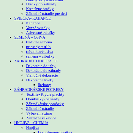
Hračky do záhrady
Kreatívne hračky
Záhradné náradie pre deti
SVIEČKY- KAHANCE
Kahance
Vonné sviečky
Adventné sviečky
SEMENÁ – OSIVÁ
tradičné semená
priesady rastlín
trávnikové osiva
semená – cibuľky
ZAHRADNÉ DEKORÁCIE
Dekorácie do izby
Dekorácie do záhrady
Vianočné dekorácie
Dekoračné kvety
Ikebany
ZÁHRADKÁRSKE POTREBY
Textílie- Krycie plachty
Obrubníky- palisády
Záhradkárske pomôcky
Záhradné náradie
Výbava na zimu
Záhradné rukavice
HNOJIVA – CHÉMIA
Hnojiva
Granulované hnojivá