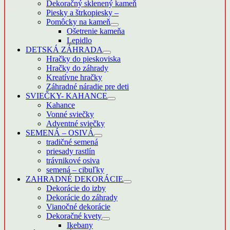
Dekoračný sklenený kameň
Piesky a štrkopiesky
–
Pomôcky na kameň
Ošetrenie kameňa
Lepidlo
DETSKÁ ZÁHRADA
Hračky do pieskoviska
Hračky do záhrady
Kreatívne hračky
Záhradné náradie pre deti
SVIEČKY- KAHANCE
Kahance
Vonné sviečky
Adventné sviečky
SEMENÁ – OSIVÁ
tradičné semená
priesady rastlín
trávnikové osiva
semená – cibuľky
ZAHRADNÉ DEKORÁCIE
Dekorácie do izby
Dekorácie do záhrady
Vianočné dekorácie
Dekoračné kvety
Ikebany