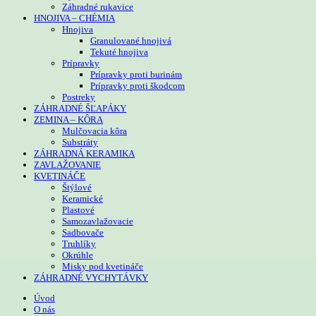
Záhradné rukavice
HNOJIVA – CHÉMIA
Hnojiva
Granulované hnojivá
Tekuté hnojiva
Prípravky
Prípravky proti burinám
Prípravky proti škodcom
Postreky
ZÁHRADNÉ ŠĽAPÁKY
ZEMINA – KÔRA
Mulčovacia kôra
Substráty
ZÁHRADNÁ KERAMIKA
ZAVLAŽOVANIE
KVETINÁČE
Štýlové
Keramické
Plastové
Samozavlažovacie
Sadbovače
Truhlíky
Okrúhle
Misky pod kvetináče
ZÁHRADNÉ VYCHYTÁVKY
Úvod
O nás