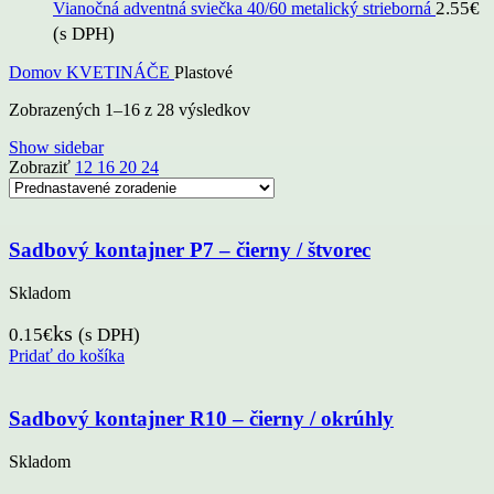
2.55
€
Vianočná adventná sviečka 40/60 metalický strieborná
(s DPH)
Domov
KVETINÁČE
Plastové
Zobrazených 1–16 z 28 výsledkov
Show sidebar
Zobraziť
12
16
20
24
Sadbový kontajner P7 – čierny / štvorec
Skladom
ks
0.15
€
(s DPH)
Pridať do košíka
Sadbový kontajner R10 – čierny / okrúhly
Skladom