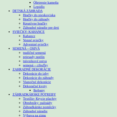
Ošetrenie kameňa
Lepidlo
DETSKÁ ZÁHRADA
Hračky do pieskoviska
Hračky do záhrady
Kreatívne hračky
Záhradné náradie pre deti
SVIEČKY- KAHANCE
Kahance
Vonné sviečky
Adventné sviečky
SEMENÁ – OSIVÁ
tradičné semená
priesady rastlín
trávnikové osiva
semená – cibuľky
ZAHRADNÉ DEKORÁCIE
Dekorácie do izby
Dekorácie do záhrady
Vianočné dekorácie
Dekoračné kvety
Ikebany
ZÁHRADKÁRSKE POTREBY
Textílie- Krycie plachty
Obrubníky- palisády
Záhradkárske pomôcky
Záhradné náradie
Výbava na zimu