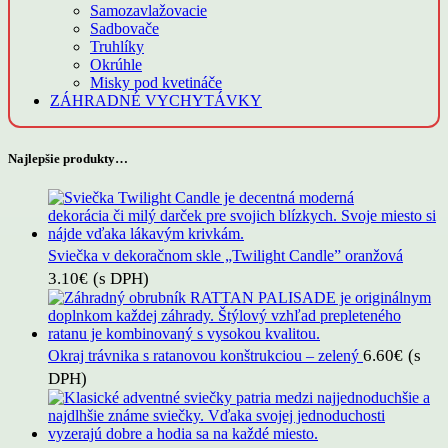
Samozavlažovacie
Sadbovače
Truhlíky
Okrúhle
Misky pod kvetináče
ZÁHRADNÉ VYCHYTÁVKY
Najlepšie produkty…
Sviečka v dekoračnom skle „Twilight Candle” oranžová
3.10
€
(s DPH)
6.60
€
(s
Okraj trávnika s ratanovou konštrukciou – zelený
DPH)