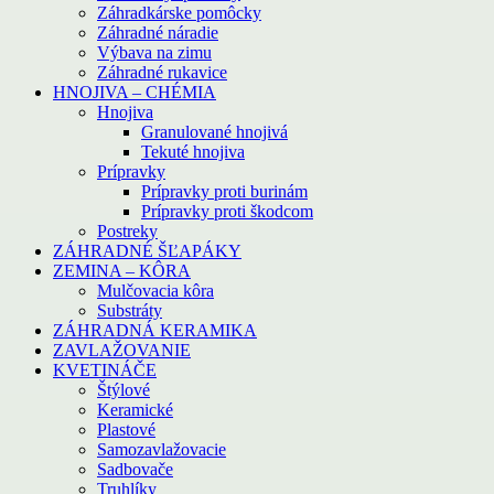
Záhradkárske pomôcky
Záhradné náradie
Výbava na zimu
Záhradné rukavice
HNOJIVA – CHÉMIA
Hnojiva
Granulované hnojivá
Tekuté hnojiva
Prípravky
Prípravky proti burinám
Prípravky proti škodcom
Postreky
ZÁHRADNÉ ŠĽAPÁKY
ZEMINA – KÔRA
Mulčovacia kôra
Substráty
ZÁHRADNÁ KERAMIKA
ZAVLAŽOVANIE
KVETINÁČE
Štýlové
Keramické
Plastové
Samozavlažovacie
Sadbovače
Truhlíky