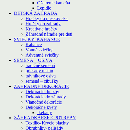
Ošetrenie kameňa
Lepidlo
DETSKÁ ZÁHRADA
Hračky do pieskoviska
Hračky do záhrady
Kreatívne hračky
Záhradné náradie pre deti
SVIEČKY- KAHANCE
Kahance
Vonné sviečky
Adventné sviečky
SEMENÁ – OSIVÁ
tradičné semená
priesady rastlín
trávnikové osiva
semená – cibuľky
ZAHRADNÉ DEKORÁCIE
Dekorácie do izby
Dekorácie do záhrady
Vianočné dekorácie
Dekoračné kvety
Ikebany
ZÁHRADKÁRSKE POTREBY
Textílie- Krycie plachty
Obrubníky- palisády