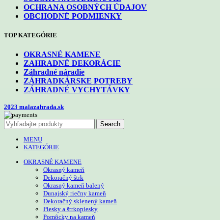
OCHRANA OSOBNÝCH ÚDAJOV
OBCHODNÉ PODMIENKY
TOP KATEGÓRIE
OKRASNÉ KAMENE
ZAHRADNÉ DEKORÁCIE
Záhradné náradie
ZÁHRADKÁRSKE POTREBY
ZÁHRADNÉ VYCHYTÁVKY
2023 malazahrada.sk
Search
MENU
KATEGÓRIE
OKRASNÉ KAMENE
Okrasný kameň
Dekoračný štrk
Okrasný kameň balený
Dunajský riečny kameň
Dekoračný sklenený kameň
Piesky a štrkopiesky
Pomôcky na kameň