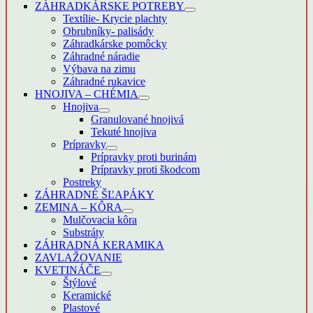
ZÁHRADKÁRSKE POTREBY
Textílie- Krycie plachty
Obrubníky- palisády
Záhradkárske pomôcky
Záhradné náradie
Výbava na zimu
Záhradné rukavice
HNOJIVA – CHÉMIA
Hnojiva
Granulované hnojivá
Tekuté hnojiva
Prípravky
Prípravky proti burinám
Prípravky proti škodcom
Postreky
ZÁHRADNÉ ŠĽAPÁKY
ZEMINA – KÔRA
Mulčovacia kôra
Substráty
ZÁHRADNÁ KERAMIKA
ZAVLAŽOVANIE
KVETINÁČE
Štýlové
Keramické
Plastové