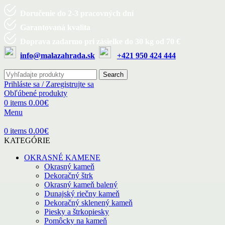
Doručenie do 2-3 pracovných dní
Garantovaná kvalita
Doprava zadarmo pri zásielke do 30 kg od 70 €
info@malazahrada.sk
+421 950 424 444
Search
Prihláste sa / Zaregistrujte sa
Obľúbené produkty
0.00
€
0
items
Menu
0.00
€
0
items
KATEGÓRIE
OKRASNÉ KAMENE
Okrasný kameň
Dekoračný štrk
Okrasný kameň balený
Dunajský riečny kameň
Dekoračný sklenený kameň
Piesky a štrkopiesky
Pomôcky na kameň