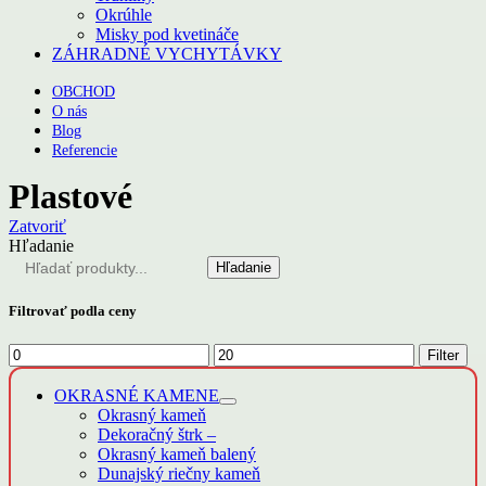
Okrúhle
Misky pod kvetináče
ZÁHRADNÉ VYCHYTÁVKY
OBCHOD
O nás
Blog
Referencie
Plastové
Zatvoriť
Hľadanie
Hľadanie
Filtrovať podla ceny
Minimálna
Maximálna
Filter
cena
cena
OKRASNÉ KAMENE
Okrasný kameň
Dekoračný štrk
–
Okrasný kameň balený
Dunajský riečny kameň