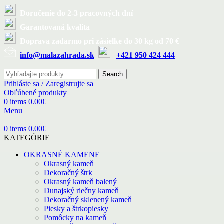
Doručenie do 2-3 pracovných dní
Garantovaná kvalita
Doprava zadarmo pri zásielke do 30 kg od 70 €
info@malazahrada.sk
+421 950 424 444
Search
Prihláste sa / Zaregistrujte sa
Obľúbené produkty
0
items
0.00
€
Menu
0
items
0.00
€
KATEGÓRIE
OKRASNÉ KAMENE
Okrasný kameň
Dekoračný štrk
Okrasný kameň balený
Dunajský riečny kameň
Dekoračný sklenený kameň
Piesky a štrkopiesky
Pomôcky na kameň