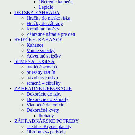
Ošetrenie kameňa
Lepidlo
DETSKÁ ZÁHRADA
Hračky do pieskoviska
Hračky do záhrady
Kreatívne hračky
Záhradné náradie pre deti
SVIEČKY- KAHANCE
Kahance
Vonné sviečky
Adventné sviečky
SEMENÁ – OSIVÁ
tradičné semená
priesady rastlín
trávnikové osiva
semená – cibuľky
ZAHRADNÉ DEKORÁCIE
Dekorácie do izby
Dekorácie do záhrady
Vianočné dekorácie
Dekoračné kvety
Ikebany
ZÁHRADKÁRSKE POTREBY
Textílie- Krycie plachty
Obrubníky- palisády