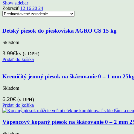
Show sidebar
Zobraziť
12
16
20
24
Detský piesok do pieskoviska AGRO CS 15 kg
Skladom
3.99
€
ks
(s DPH)
Pridať do košíka
Kremičitý jemný piesok na škárovanie 0 – 1 mm 25k
Skladom
6.20
€
(s DPH)
Pridať do košíka
Vápencový kopaný piesok na škárovanie 0 – 2 mm 2
Skladom