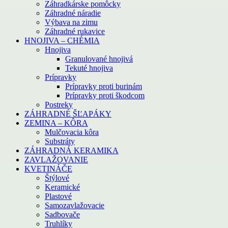
Záhradkárske pomôcky
Záhradné náradie
Výbava na zimu
Záhradné rukavice
HNOJIVA – CHÉMIA
Hnojiva
Granulované hnojivá
Tekuté hnojiva
Prípravky
Prípravky proti burinám
Prípravky proti škodcom
Postreky
ZÁHRADNÉ ŠĽAPÁKY
ZEMINA – KÔRA
Mulčovacia kôra
Substráty
ZÁHRADNÁ KERAMIKA
ZAVLAŽOVANIE
KVETINÁČE
Štýlové
Keramické
Plastové
Samozavlažovacie
Sadbovače
Truhlíky