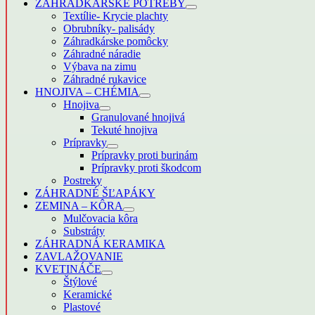
ZÁHRADKÁRSKE POTREBY
Textílie- Krycie plachty
Obrubníky- palisády
Záhradkárske pomôcky
Záhradné náradie
Výbava na zimu
Záhradné rukavice
HNOJIVA – CHÉMIA
Hnojiva
Granulované hnojivá
Tekuté hnojiva
Prípravky
Prípravky proti burinám
Prípravky proti škodcom
Postreky
ZÁHRADNÉ ŠĽAPÁKY
ZEMINA – KÔRA
Mulčovacia kôra
Substráty
ZÁHRADNÁ KERAMIKA
ZAVLAŽOVANIE
KVETINÁČE
Štýlové
Keramické
Plastové