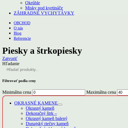
Okrúhle
Misky pod kvetináče
ZÁHRADNÉ VYCHYTÁVKY
OBCHOD
O nás
Blog
Referencie
Piesky a štrkopiesky
Zatvoriť
Hľadanie
Filtrovať podla ceny
Minimálna cena
Maximálna cena
OKRASNÉ KAMENE
Okrasný kameň
Dekoračný štrk
–
Okrasný kameň balený
Dunajský riečny kameň