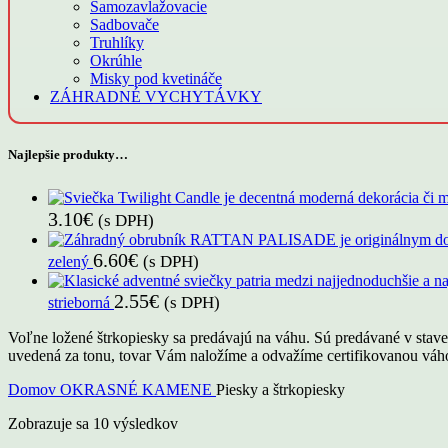
Samozavlažovacie
Sadbovače
Truhlíky
Okrúhle
Misky pod kvetináče
ZÁHRADNÉ VYCHYTÁVKY
Najlepšie produkty…
3.10
€
(s DPH)
6.60
€
(s DPH)
zelený
2.55
€
(s DPH)
strieborná
Voľne ložené štrkopiesky sa predávajú na váhu. Sú predávané v stave 
uvedená za tonu, tovar Vám naložíme a odvažíme certifikovanou váh
Domov
OKRASNÉ KAMENE
Piesky a štrkopiesky
Zobrazuje sa 10 výsledkov