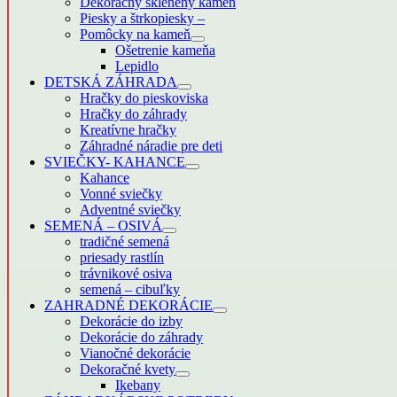
Dekoračný sklenený kameň
Piesky a štrkopiesky
–
Pomôcky na kameň
Ošetrenie kameňa
Lepidlo
DETSKÁ ZÁHRADA
Hračky do pieskoviska
Hračky do záhrady
Kreatívne hračky
Záhradné náradie pre deti
SVIEČKY- KAHANCE
Kahance
Vonné sviečky
Adventné sviečky
SEMENÁ – OSIVÁ
tradičné semená
priesady rastlín
trávnikové osiva
semená – cibuľky
ZAHRADNÉ DEKORÁCIE
Dekorácie do izby
Dekorácie do záhrady
Vianočné dekorácie
Dekoračné kvety
Ikebany