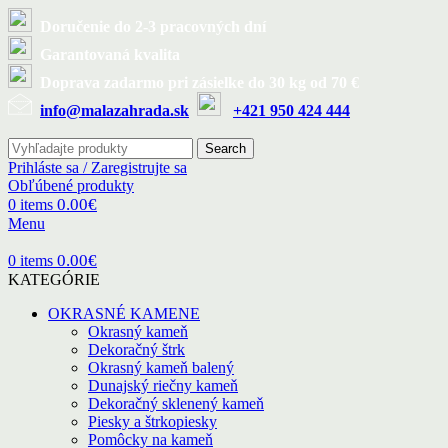
Doručenie do 2-3 pracovných dní
Garantovaná kvalita
Doprava zadarmo pri zásielke do 30 kg od 70 €
info@malazahrada.sk
+421 950 424 444
Search
Prihláste sa / Zaregistrujte sa
Obľúbené produkty
0.00
€
0
items
Menu
0.00
€
0
items
KATEGÓRIE
OKRASNÉ KAMENE
Okrasný kameň
Dekoračný štrk
Okrasný kameň balený
Dunajský riečny kameň
Dekoračný sklenený kameň
Piesky a štrkopiesky
Pomôcky na kameň