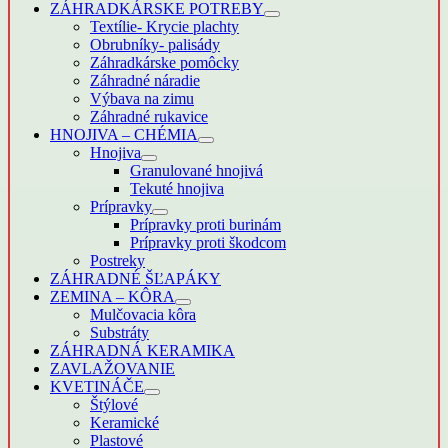
ZÁHRADKÁRSKE POTREBY
Textílie- Krycie plachty
Obrubníky- palisády
Záhradkárske pomôcky
Záhradné náradie
Výbava na zimu
Záhradné rukavice
HNOJIVA – CHÉMIA
Hnojiva
Granulované hnojivá
Tekuté hnojiva
Prípravky
Prípravky proti burinám
Prípravky proti škodcom
Postreky
ZÁHRADNÉ ŠĽAPÁKY
ZEMINA – KÔRA
Mulčovacia kôra
Substráty
ZÁHRADNÁ KERAMIKA
ZAVLAŽOVANIE
KVETINÁČE
Štýlové
Keramické
Plastové