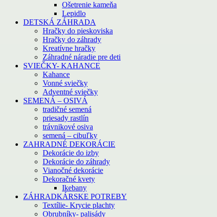
Ošetrenie kameňa
Lepidlo
DETSKÁ ZÁHRADA
Hračky do pieskoviska
Hračky do záhrady
Kreatívne hračky
Záhradné náradie pre deti
SVIEČKY- KAHANCE
Kahance
Vonné sviečky
Adventné sviečky
SEMENÁ – OSIVÁ
tradičné semená
priesady rastlín
trávnikové osiva
semená – cibuľky
ZAHRADNÉ DEKORÁCIE
Dekorácie do izby
Dekorácie do záhrady
Vianočné dekorácie
Dekoračné kvety
Ikebany
ZÁHRADKÁRSKE POTREBY
Textílie- Krycie plachty
Obrubníky- palisády