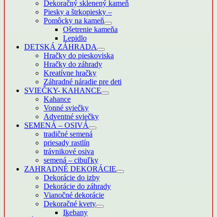
Dekoračný sklenený kameň
Piesky a štrkopiesky
–
Pomôcky na kameň
Ošetrenie kameňa
Lepidlo
DETSKÁ ZÁHRADA
Hračky do pieskoviska
Hračky do záhrady
Kreatívne hračky
Záhradné náradie pre deti
SVIEČKY- KAHANCE
Kahance
Vonné sviečky
Adventné sviečky
SEMENÁ – OSIVÁ
tradičné semená
priesady rastlín
trávnikové osiva
semená – cibuľky
ZAHRADNÉ DEKORÁCIE
Dekorácie do izby
Dekorácie do záhrady
Vianočné dekorácie
Dekoračné kvety
Ikebany