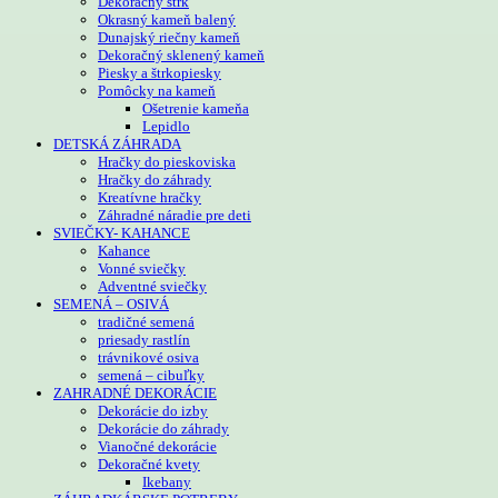
Dekoračný štrk
Okrasný kameň balený
Dunajský riečny kameň
Dekoračný sklenený kameň
Piesky a štrkopiesky
Pomôcky na kameň
Ošetrenie kameňa
Lepidlo
DETSKÁ ZÁHRADA
Hračky do pieskoviska
Hračky do záhrady
Kreatívne hračky
Záhradné náradie pre deti
SVIEČKY- KAHANCE
Kahance
Vonné sviečky
Adventné sviečky
SEMENÁ – OSIVÁ
tradičné semená
priesady rastlín
trávnikové osiva
semená – cibuľky
ZAHRADNÉ DEKORÁCIE
Dekorácie do izby
Dekorácie do záhrady
Vianočné dekorácie
Dekoračné kvety
Ikebany