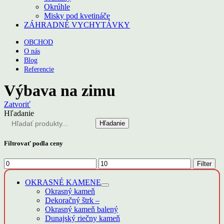
Okrúhle
Misky pod kvetináče
ZÁHRADNÉ VYCHYTÁVKY
OBCHOD
O nás
Blog
Referencie
Výbava na zimu
Zatvoriť
Hľadanie
Hľadanie
Filtrovať podla ceny
Minimálna
Maximálna
Filter
cena
cena
OKRASNÉ KAMENE
Okrasný kameň
Dekoračný štrk
–
Okrasný kameň balený
Dunajský riečny kameň