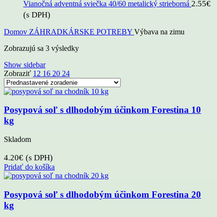
2.55
€
Vianočná adventná sviečka 40/60 metalický strieborná
(s DPH)
Domov
ZÁHRADKÁRSKE POTREBY
Výbava na zimu
Zobrazujú sa 3 výsledky
Show sidebar
Zobraziť
12
16
20
24
Posypová soľ s dlhodobým účinkom Forestina 10
kg
Skladom
4.20
€
(s DPH)
Pridať do košíka
Posypová soľ s dlhodobým účinkom Forestina 20
kg