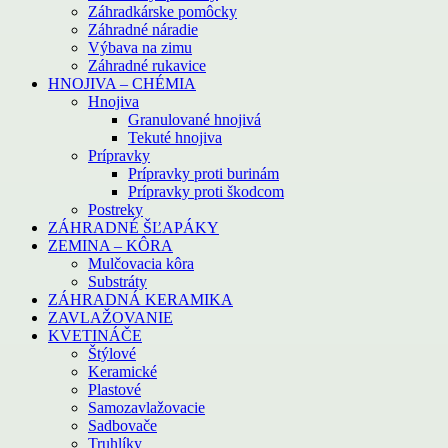
Záhradkárske pomôcky
Záhradné náradie
Výbava na zimu
Záhradné rukavice
HNOJIVA – CHÉMIA
Hnojiva
Granulované hnojivá
Tekuté hnojiva
Prípravky
Prípravky proti burinám
Prípravky proti škodcom
Postreky
ZÁHRADNÉ ŠĽAPÁKY
ZEMINA – KÔRA
Mulčovacia kôra
Substráty
ZÁHRADNÁ KERAMIKA
ZAVLAŽOVANIE
KVETINÁČE
Štýlové
Keramické
Plastové
Samozavlažovacie
Sadbovače
Truhlíky