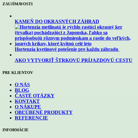
ZAUJÍMAVOSTI
KAMEŇ DO OKRASNÝCH ZÁHRAD
Hortenzia kvetinové potešenie pre každu záhradu
AKO VYTVORIŤ ŠTRKOVÚ PRÍJAZDOVÚ CESTU
PRE KLIENTOV
O NÁS
BLOG
ČASTÉ OTÁZKY
KONTAKT
O NÁKUPE
OBĽÚBENÉ PRODUKTY
REFERENCIE
INFORMÁCIE