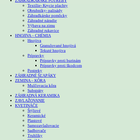
ZÁHRADKÁRSKE POTREBY
Textílie- Krycie plachty
Obrubníky- palisády
Záhradkárske pomôcky
Záhradné náradie
Výbava na zimu
Záhradné rukavice
HNOJIVA – CHÉMIA
Hnojiva
Granulované hnojivá
Tekuté hnojiva
Prípravky
Prípravky proti burinám
Prípravky proti škodcom
Postreky
ZÁHRADNÉ ŠĽAPÁKY
ZEMINA – KÔRA
Mulčovacia kôra
Substráty
ZÁHRADNÁ KERAMIKA
ZAVLAŽOVANIE
KVETINÁČE
Štýlové
Keramické
Plastové
Samozavlažovacie
Sadbovače
Truhlíky