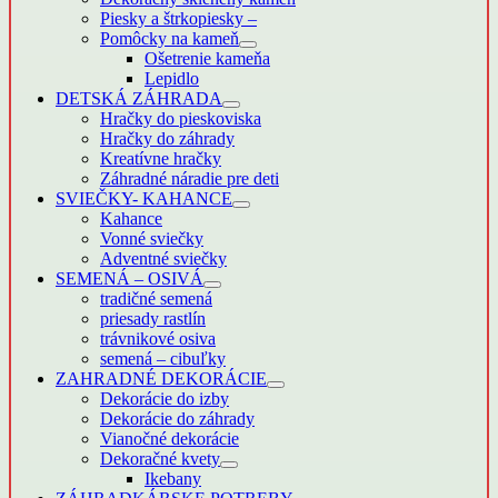
Piesky a štrkopiesky
–
Pomôcky na kameň
Ošetrenie kameňa
Lepidlo
DETSKÁ ZÁHRADA
Hračky do pieskoviska
Hračky do záhrady
Kreatívne hračky
Záhradné náradie pre deti
SVIEČKY- KAHANCE
Kahance
Vonné sviečky
Adventné sviečky
SEMENÁ – OSIVÁ
tradičné semená
priesady rastlín
trávnikové osiva
semená – cibuľky
ZAHRADNÉ DEKORÁCIE
Dekorácie do izby
Dekorácie do záhrady
Vianočné dekorácie
Dekoračné kvety
Ikebany