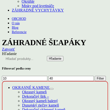
Okrúhle
Misky pod kvetináče
ZÁHRADNÉ VYCHYTÁVKY
OBCHOD
O nás
Blog
Referencie
ZÁHRADNÉ ŠĽAPÁKY
Zatvoriť
Hľadanie
Hľadanie
Filtrovať podla ceny
Minimálna
Maximálna
Filter
cena
cena
OKRASNÉ KAMENE
Okrasný kameň
Dekoračný štrk
–
Okrasný kameň balený
Dunajský riečny kameň
Dekoračný sklenený kameň