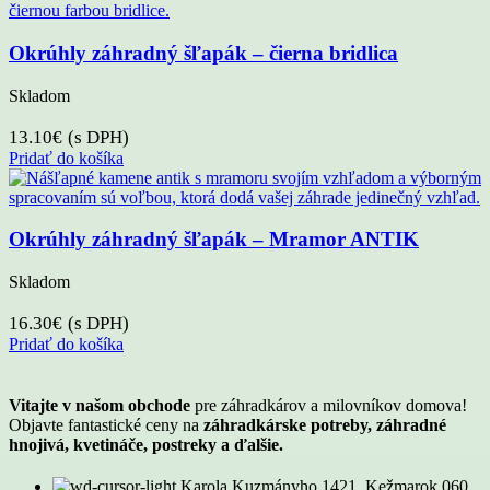
Okrúhly záhradný šľapák – čierna bridlica
Skladom
13.10
€
(s DPH)
Pridať do košíka
Okrúhly záhradný šľapák – Mramor ANTIK
Skladom
16.30
€
(s DPH)
Pridať do košíka
Vitajte v našom obchode
pre záhradkárov a milovníkov domova!
Objavte fantastické ceny na
záhradkárske potreby, záhradné
hnojivá, kvetináče, postreky a ďalšie.
Karola Kuzmányho 1421, Kežmarok 060