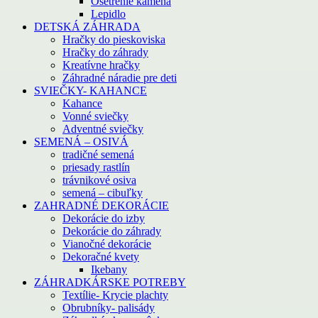
Ošetrenie kameňa
Lepidlo
DETSKÁ ZÁHRADA
Hračky do pieskoviska
Hračky do záhrady
Kreatívne hračky
Záhradné náradie pre deti
SVIEČKY- KAHANCE
Kahance
Vonné sviečky
Adventné sviečky
SEMENÁ – OSIVÁ
tradičné semená
priesady rastlín
trávnikové osiva
semená – cibuľky
ZAHRADNÉ DEKORÁCIE
Dekorácie do izby
Dekorácie do záhrady
Vianočné dekorácie
Dekoračné kvety
Ikebany
ZÁHRADKÁRSKE POTREBY
Textílie- Krycie plachty
Obrubníky- palisády