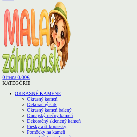
0.00
€
0
items
KATEGÓRIE
OKRASNÉ KAMENE
Okrasný kameň
Dekoračný štrk
Okrasný kameň balený
Dunajský riečny kameň
Dekoračný sklenený kameň
Piesky a štrkopiesky
Pomôcky na kameň