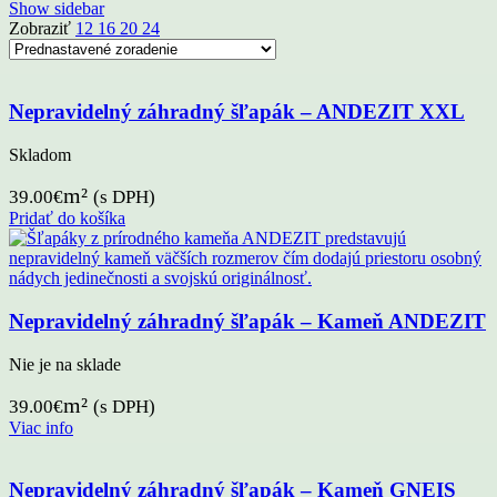
Show sidebar
Zobraziť
12
16
20
24
Nepravidelný záhradný šľapák – ANDEZIT XXL
Skladom
m²
39.00
€
(s DPH)
Pridať do košíka
Nepravidelný záhradný šľapák – Kameň ANDEZIT
Nie je na sklade
m²
39.00
€
(s DPH)
Viac info
Nepravidelný záhradný šľapák – Kameň GNEIS