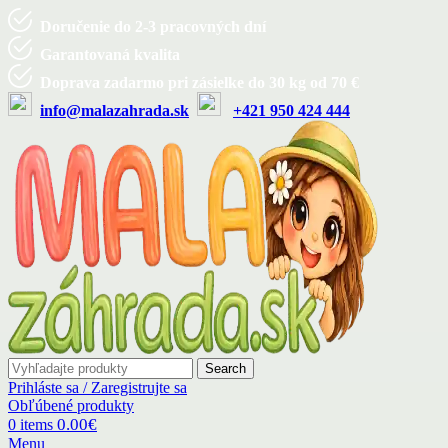
Doručenie do 2-3 pracovných dní
Garantovaná kvalita
Doprava zadarmo pri zásielke do 30 kg od 70 €
info@malazahrada.sk
+421 950 424 444
Search
Prihláste sa / Zaregistrujte sa
Obľúbené produkty
0.00
€
0
items
Menu