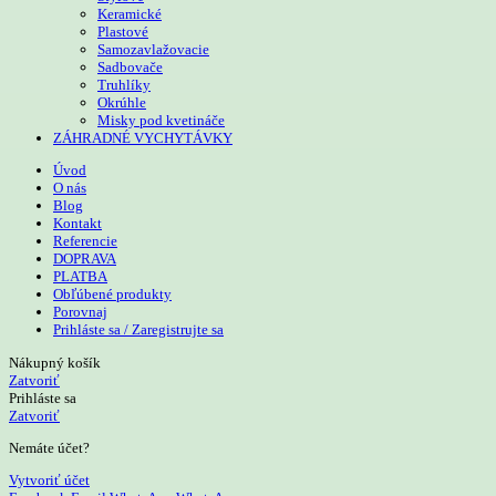
Keramické
Plastové
Samozavlažovacie
Sadbovače
Truhlíky
Okrúhle
Misky pod kvetináče
ZÁHRADNÉ VYCHYTÁVKY
Úvod
O nás
Blog
Kontakt
Referencie
DOPRAVA
PLATBA
Obľúbené produkty
Porovnaj
Prihláste sa / Zaregistrujte sa
Nákupný košík
Zatvoriť
Prihláste sa
Zatvoriť
Nemáte účet?
Vytvoriť účet