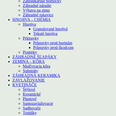
Záhradkárske pomôcky
Záhradné náradie
Výbava na zimu
Záhradné rukavice
HNOJIVA – CHÉMIA
Hnojiva
Granulované hnojivá
Tekuté hnojiva
Prípravky
Prípravky proti burinám
Prípravky proti škodcom
Postreky
ZÁHRADNÉ ŠĽAPÁKY
ZEMINA – KÔRA
Mulčovacia kôra
Substráty
ZÁHRADNÁ KERAMIKA
ZAVLAŽOVANIE
KVETINÁČE
Štýlové
Keramické
Plastové
Samozavlažovacie
Sadbovače
Truhlíky