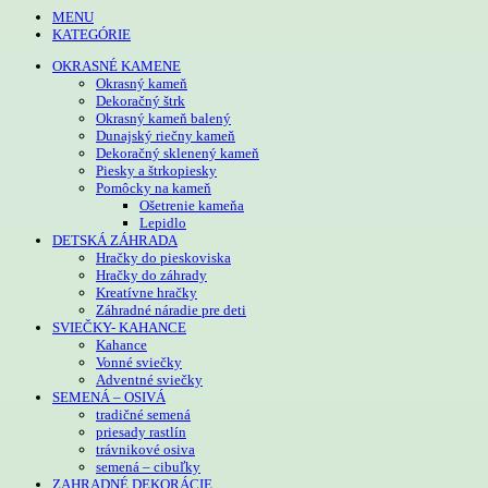
MENU
KATEGÓRIE
OKRASNÉ KAMENE
Okrasný kameň
Dekoračný štrk
Okrasný kameň balený
Dunajský riečny kameň
Dekoračný sklenený kameň
Piesky a štrkopiesky
Pomôcky na kameň
Ošetrenie kameňa
Lepidlo
DETSKÁ ZÁHRADA
Hračky do pieskoviska
Hračky do záhrady
Kreatívne hračky
Záhradné náradie pre deti
SVIEČKY- KAHANCE
Kahance
Vonné sviečky
Adventné sviečky
SEMENÁ – OSIVÁ
tradičné semená
priesady rastlín
trávnikové osiva
semená – cibuľky
ZAHRADNÉ DEKORÁCIE