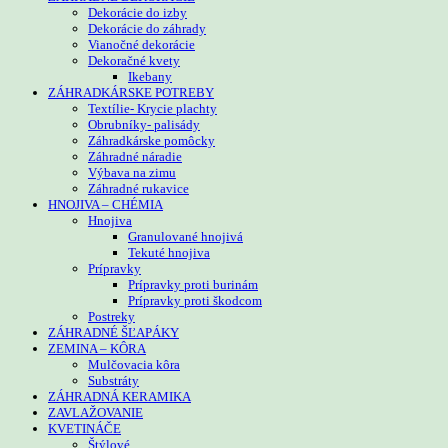
Dekorácie do izby
Dekorácie do záhrady
Vianočné dekorácie
Dekoračné kvety
Ikebany
ZÁHRADKÁRSKE POTREBY
Textílie- Krycie plachty
Obrubníky- palisády
Záhradkárske pomôcky
Záhradné náradie
Výbava na zimu
Záhradné rukavice
HNOJIVA – CHÉMIA
Hnojiva
Granulované hnojivá
Tekuté hnojiva
Prípravky
Prípravky proti burinám
Prípravky proti škodcom
Postreky
ZÁHRADNÉ ŠĽAPÁKY
ZEMINA – KÔRA
Mulčovacia kôra
Substráty
ZÁHRADNÁ KERAMIKA
ZAVLAŽOVANIE
KVETINÁČE
Štýlové