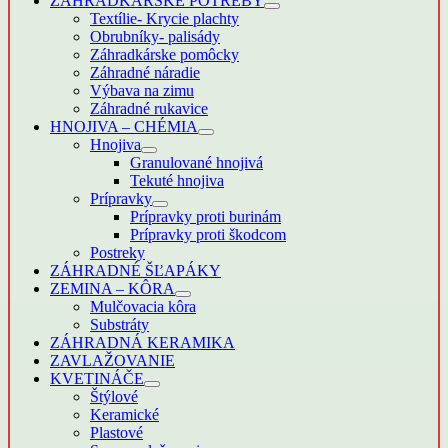
ZÁHRADKÁRSKE POTREBY
Textílie- Krycie plachty
Obrubníky- palisády
Záhradkárske pomôcky
Záhradné náradie
Výbava na zimu
Záhradné rukavice
HNOJIVA – CHÉMIA
Hnojiva
Granulované hnojivá
Tekuté hnojiva
Prípravky
Prípravky proti burinám
Prípravky proti škodcom
Postreky
ZÁHRADNÉ ŠĽAPÁKY
ZEMINA – KÔRA
Mulčovacia kôra
Substráty
ZÁHRADNÁ KERAMIKA
ZAVLAŽOVANIE
KVETINÁČE
Štýlové
Keramické
Plastové