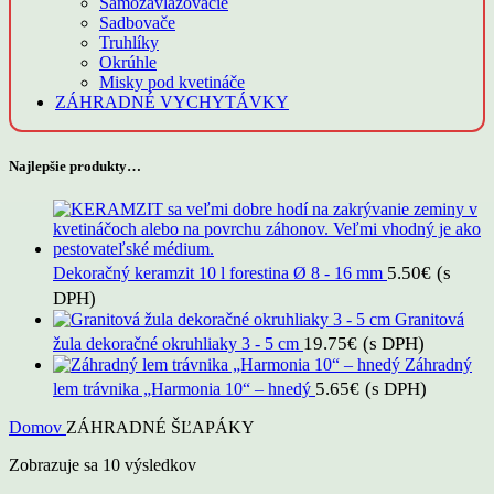
Samozavlažovacie
Sadbovače
Truhlíky
Okrúhle
Misky pod kvetináče
ZÁHRADNÉ VYCHYTÁVKY
Najlepšie produkty…
5.50
€
(s
Dekoračný keramzit 10 l forestina Ø 8 - 16 mm
DPH)
Granitová
19.75
€
(s DPH)
žula dekoračné okruhliaky 3 - 5 cm
Záhradný
5.65
€
(s DPH)
lem trávnika „Harmonia 10“ – hnedý
Domov
ZÁHRADNÉ ŠĽAPÁKY
Zobrazuje sa 10 výsledkov