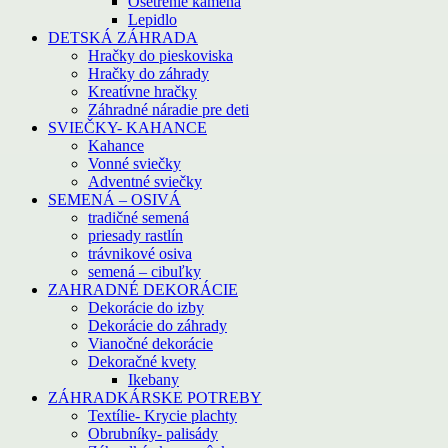
Ošetrenie kameňa
Lepidlo
DETSKÁ ZÁHRADA
Hračky do pieskoviska
Hračky do záhrady
Kreatívne hračky
Záhradné náradie pre deti
SVIEČKY- KAHANCE
Kahance
Vonné sviečky
Adventné sviečky
SEMENÁ – OSIVÁ
tradičné semená
priesady rastlín
trávnikové osiva
semená – cibuľky
ZAHRADNÉ DEKORÁCIE
Dekorácie do izby
Dekorácie do záhrady
Vianočné dekorácie
Dekoračné kvety
Ikebany
ZÁHRADKÁRSKE POTREBY
Textílie- Krycie plachty
Obrubníky- palisády