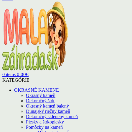
0.00
€
0
items
KATEGÓRIE
OKRASNÉ KAMENE
Okrasný kameň
Dekoračný štrk
Okrasný kameň balený
Dunajský riečny kameň
Dekoračný sklenený kameň
Piesky a štrkopiesky
Pomôcky na kameň