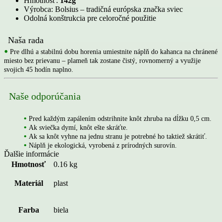
Hmotnosť:
142g
Výrobca: Bolsius – tradičná európska značka sviec
Odolná konštrukcia pre celoročné použitie
Naša rada
•
Pre dlhú a stabilnú dobu horenia umiestnite náplň do kahanca na chránené
miesto bez prievanu – plameň tak zostane čistý, rovnomerný a využije
svojich 45 hodín naplno.
Naše odporúčania
•
Pred každým zapálením odstrihnite knôt zhruba na dĺžku 0,5 cm.
•
Ak sviečka dymí, knôt ešte skráťte.
•
Ak sa knôt vyhne na jednu stranu je potrebné ho taktiež skrátiť.
•
Náplň je ekologická, vyrobená z prírodných surovín.
Ďalšie informácie
Hmotnosť
0.16 kg
Materiál
plast
Farba
biela