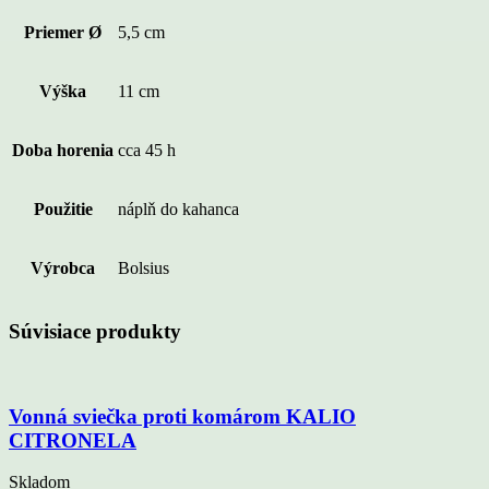
Priemer Ø
5,5 cm
Výška
11 cm
Doba horenia
cca 45 h
Použitie
náplň do kahanca
Výrobca
Bolsius
Súvisiace produkty
Vonná sviečka proti komárom KALIO
CITRONELA
Skladom