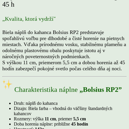
45 h
“
„Kvalita, ktorá vydrží
Biela náplň do kahanca Bolsius RP2 predstavuje
spoľahlivú voľbu pre dlhodobé a čisté horenie na pietnych
miestach. Vďaka prírodnému vosku, stabilnému plameňu a
odolnému plastovému obalu poskytuje istotu aj v
náročných poveternostných podmienkach.
S výškou 11 cm, priemerom 5,5 cm a dobou horenia až 45
hodín zabezpečí pokojné svetlo počas celého dňa aj noci.
Charakteristika náplne
„Bolsius RP2”
Druh:
náplň do kahanca
Dizajn: Biela farba – vhodná do väčšiny štandardných
kahancov
Rozmery:
výška
11 cm
, priemer
5,5 cm
Doba horenia náplne: približne
45 hodín