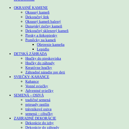
OKRASNÉ KAMENE
Okrasný kameň
Dekoračný štrk
Okrasný kameň balený
Dunajský riečny kameň
Dekoračný sklenený kameň
Piesky a štrkopiesky
Pomôcky na kameň
Ošetrenie kameňa
Lepidlo
DETSKÁ ZÁHRADA
Hračky do pieskoviska
Hračky do záhrady
Kreatívne hračky
Záhradné náradie pre deti
SVIEČKY- KAHANCE
Kahance
Vonné sviečky
Adventné sviečky
SEMENÁ – OSIVÁ
tradičné semená
priesady rastlín
trávnikové osiva
semená – cibuľky
ZAHRADNÉ DEKORÁCIE
Dekorácie do izby
Dekorácie do záhrady