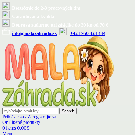
Doručenie do 2-3 pracovných dní
Garantovaná kvalita
Doprava zadarmo pri zásielke do 30 kg od 70 €
info@malazahrada.sk
+421 950 424 444
Search
Prihláste sa / Zaregistrujte sa
Obľúbené produkty
0.00
€
0
items
Menu