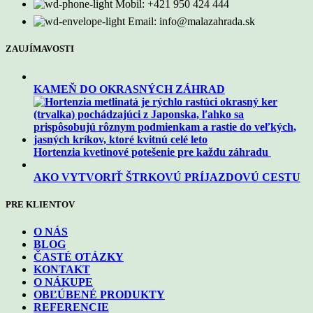
Mobil: +421 950 424 444
Email: info@malazahrada.sk
ZAUJÍMAVOSTI
KAMEŇ DO OKRASNÝCH ZÁHRAD
Hortenzia kvetinové potešenie pre každu záhradu
AKO VYTVORIŤ ŠTRKOVÚ PRÍJAZDOVÚ CESTU
PRE KLIENTOV
O NÁS
BLOG
ČASTÉ OTÁZKY
KONTAKT
O NÁKUPE
OBĽÚBENÉ PRODUKTY
REFERENCIE