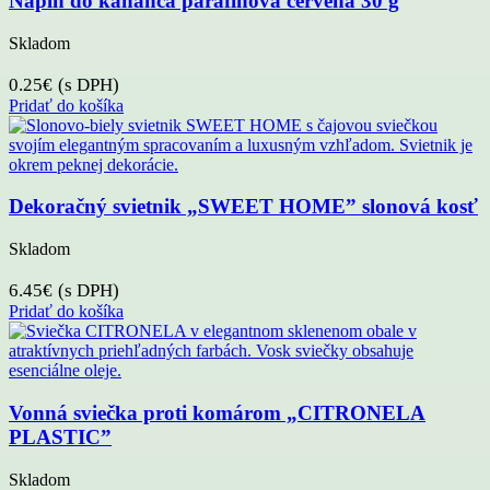
Náplň do kahanca parafínová červena 30 g
Skladom
0.25
€
(s DPH)
Pridať do košíka
Dekoračný svietnik „SWEET HOME” slonová kosť
Skladom
6.45
€
(s DPH)
Pridať do košíka
Vonná sviečka proti komárom „CITRONELA
PLASTIC”
Skladom