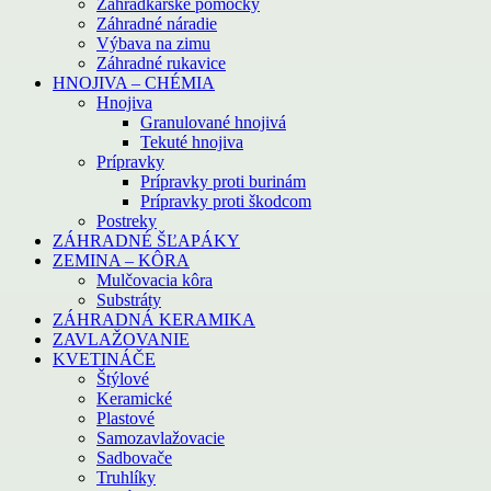
Záhradkárske pomôcky
Záhradné náradie
Výbava na zimu
Záhradné rukavice
HNOJIVA – CHÉMIA
Hnojiva
Granulované hnojivá
Tekuté hnojiva
Prípravky
Prípravky proti burinám
Prípravky proti škodcom
Postreky
ZÁHRADNÉ ŠĽAPÁKY
ZEMINA – KÔRA
Mulčovacia kôra
Substráty
ZÁHRADNÁ KERAMIKA
ZAVLAŽOVANIE
KVETINÁČE
Štýlové
Keramické
Plastové
Samozavlažovacie
Sadbovače
Truhlíky