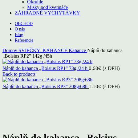
Okrúhle
Misky pod kvetináče
ZÁHRADNÉ VYCHYTÁVKY
OBCHOD
O nás
Blog
Referencie
Domov
SVIEČKY- KAHANCE
Kahance
Náplň do kahanca
„Bolsius RP2” 142g /45h
0.60
€
(s DPH)
Náplň do kahanca „Bolsius RP1” 73g /24 h
Back to products
1.10
€
(s DPH)
Náplň do kahanca „Bolsius RP3” 208g/68h
Click to enlarge
Náplň do kahanca „Bolsius