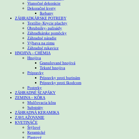
Vianočné dekorácie
Dekoračné kvety
Ikebany
ZÁHRADKÁRSKE POTREBY
Textílie- Krycie plachty
Obrubníky- palisády
Záhradkárske pomôcky
Záhradné náradie
Výbava na zimu
Záhradné rukavice
HNOJIVA – CHÉMIA
Hnojiva
Granulované hnojivá
Tekuté hnojiva
Prípravky
Prípravky proti burinám
Prípravky proti škodcom
Postreky
ZÁHRADNÉ ŠĽAPÁKY
ZEMINA – KÔRA
Mulčovacia kôra
Substráty
ZÁHRADNÁ KERAMIKA
ZAVLAŽOVANIE
KVETINÁČE
Štýlové
Keramické
Plastové