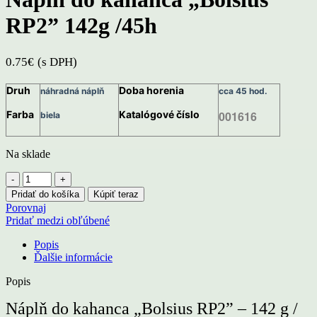
RP2” 142g /45h
0.75
€
(s DPH)
Druh
Doba horenia
náhradná náplň
cca 45 hod.
Farba
Katalógové číslo
001616
biela
Na sklade
množstvo
Náplň
Pridať do košíka
Kúpiť teraz
do
Porovnaj
kahanca
Pridať medzi obľúbené
„Bolsius
RP2”
Popis
142g
Ďalšie informácie
/45h
Popis
Náplň do kahanca „Bolsius RP2” – 142 g /