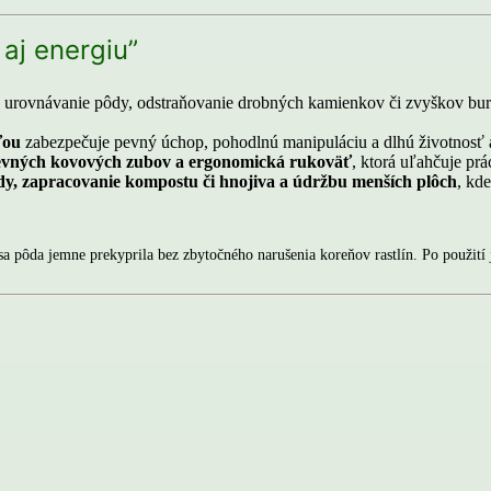
aj energiu
”
urovnávanie pôdy, odstraňovanie drobných kamienkov či zvyškov buri
ťou
zabezpečuje pevný úchop, pohodlnú manipuláciu a dlhú životnosť a
evných kovových zubov a ergonomická rukoväť
, ktorá uľahčuje prá
y, zapracovanie kompostu či hnojiva a údržbu menších plôch
, kde
y sa pôda jemne prekyprila bez zbytočného narušenia koreňov rastlín. Po použit