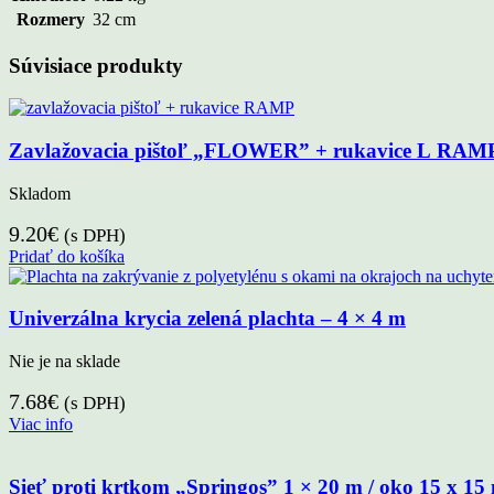
Rozmery
32 cm
Súvisiace produkty
Zavlažovacia pištoľ „FLOWER” + rukavice L RAM
Skladom
9.20
€
(s DPH)
Pridať do košíka
Univerzálna krycia zelená plachta – 4 × 4 m
Nie je na sklade
7.68
€
(s DPH)
Viac info
Sieť proti krtkom „Springos” 1 × 20 m / oko 15 x 1