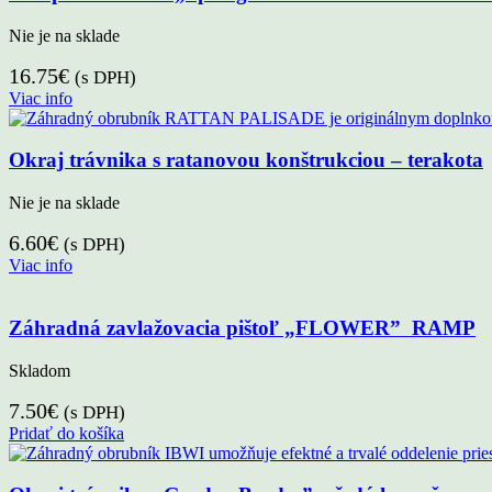
Nie je na sklade
16.75
€
(s DPH)
Viac info
Okraj trávnika s ratanovou konštrukciou – terakota
Nie je na sklade
6.60
€
(s DPH)
Viac info
Záhradná zavlažovacia pištoľ „FLOWER” RAMP
Skladom
7.50
€
(s DPH)
Pridať do košíka