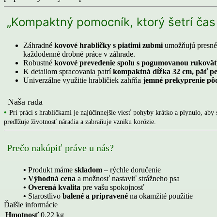
„Kompaktný pomocník, ktorý šetrí čas 
Záhradné
kovové hrabličky s piatimi zubmi
umožňujú presné 
každodenné drobné práce v záhrade.
Robustné
kovové prevedenie spolu s pogumovanou rukovä
K detailom spracovania patrí
kompaktná dĺžka 32 cm, päť p
Univerzálne využitie hrabličiek zahŕňa
jemné prekyprenie pôd
Naša rada
•
Pri práci s hrabličkami je najúčinnejšie viesť pohyby krátko a plynulo, ab
predlžuje životnosť náradia a zabraňuje vzniku korózie.
Prečo nakúpiť práve u nás?
•
Produkt máme
skladom
– rýchle doručenie
• Výhodná cena
a možnosť nastaviť strážneho psa
• Overená kvalita
pre vašu spokojnosť
•
Starostlivo
balené a pripravené
na okamžité použitie
Ďalšie informácie
Hmotnosť
0.22 kg