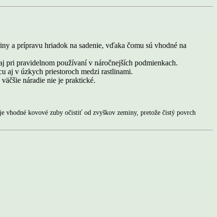
ny a prípravu hriadok na sadenie, vďaka čomu sú vhodné na
j pri pravidelnom používaní v náročnejších podmienkach.
cu aj v úzkych priestoroch medzi rastlinami.
 väčšie náradie nie je praktické.
í je vhodné kovové zuby očistiť od zvyškov zeminy, pretože čistý povrch