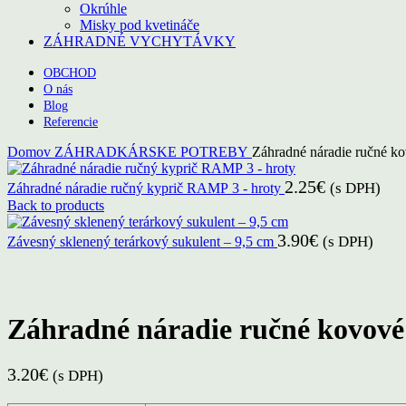
Okrúhle
Misky pod kvetináče
ZÁHRADNÉ VYCHYTÁVKY
OBCHOD
O nás
Blog
Referencie
Domov
ZÁHRADKÁRSKE POTREBY
Záhradné náradie ručné ko
2.25
€
(s DPH)
Záhradné náradie ručný kyprič RAMP 3 - hroty
Back to products
3.90
€
(s DPH)
Závesný sklenený terárkový sukulent – 9,5 cm
Click to enlarge
Záhradné náradie ručné kovové 
3.20
€
(s DPH)