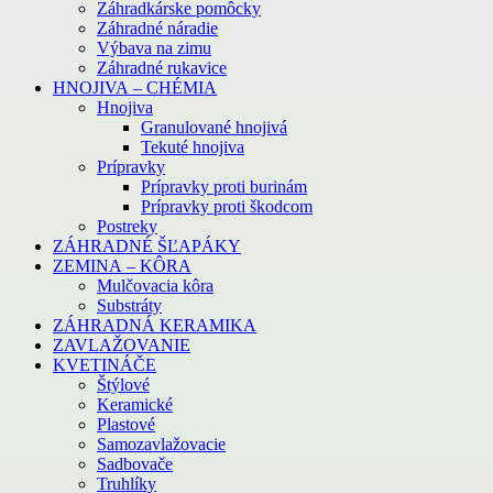
Záhradkárske pomôcky
Záhradné náradie
Výbava na zimu
Záhradné rukavice
HNOJIVA – CHÉMIA
Hnojiva
Granulované hnojivá
Tekuté hnojiva
Prípravky
Prípravky proti burinám
Prípravky proti škodcom
Postreky
ZÁHRADNÉ ŠĽAPÁKY
ZEMINA – KÔRA
Mulčovacia kôra
Substráty
ZÁHRADNÁ KERAMIKA
ZAVLAŽOVANIE
KVETINÁČE
Štýlové
Keramické
Plastové
Samozavlažovacie
Sadbovače
Truhlíky