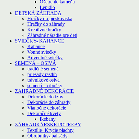
Ošetrenie kameňa
Lepidlo
DETSKÁ ZÁHRADA
Hračky do pieskoviska
Hračky do záhrady
Kreatívne hračky
Záhradné náradie pre deti
SVIEČKY- KAHANCE
Kahance
Vonné sviečky
Adventné sviečky
SEMENÁ – OSIVÁ
tradičné semená
priesady rastlín
trávnikové osiva
semená – cibuľky
ZAHRADNÉ DEKORÁCIE
Dekorácie do izby
Dekorácie do záhrady
Vianočné dekorácie
Dekoračné kvety
Ikebany
ZÁHRADKÁRSKE POTREBY
Textílie- Krycie plachty
Obrubníky- palisády