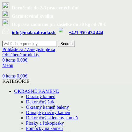
Doručenie do 2-3 pracovných dní
Garantovaná kvalita
Doprava zadarmo pri zásielke do 30 kg od 70 €
info@malazahrada.sk
+421 950 424 444
Search
Prihláste sa / Zaregistrujte sa
Obľúbené produkty
0
items
0.00
€
Menu
0
items
0.00
€
KATEGÓRIE
OKRASNÉ KAMENE
Okrasný kameň
Dekoračný štrk
Okrasný kameň balený
Dunajský riečny kameň
Dekoračný sklenený kameň
Piesky a štrkopiesky
Pomôcky na kameň