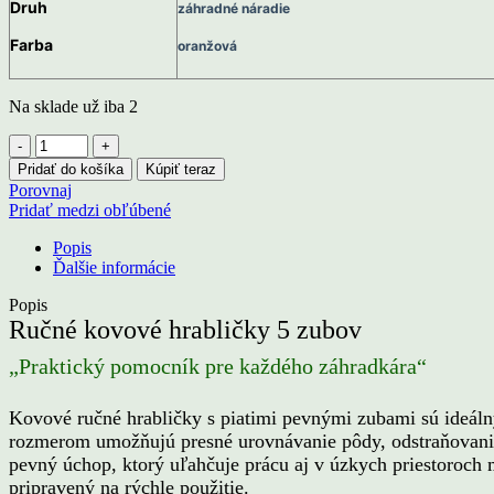
Druh
záhradné náradie
Farba
oranžová
Na sklade už iba 2
množstvo
Záhradné
Pridať do košíka
Kúpiť teraz
náradie
Porovnaj
ručné
Pridať medzi obľúbené
kovové
hrabličky
Popis
5
Ďalšie informácie
zube
Popis
Ručné kovové hrabličky 5 zubov
„Praktický pomocník pre každého záhradkára“
Kovové ručné hrabličky s piatimi pevnými zubami sú ideá
rozmerom umožňujú presné urovnávanie pôdy, odstraňovani
pevný úchop, ktorý uľahčuje prácu aj v úzkych priestoroch m
pripravený na rýchle použitie.