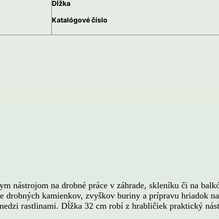
Dĺžka
Katalógové číslo
lnym nástrojom na drobné práce v záhrade, skleníku či na 
e drobných kamienkov, zvyškov buriny a prípravu hriadok n
edzi rastlinami. Dĺžka 32 cm robí z hrabličiek praktický nást