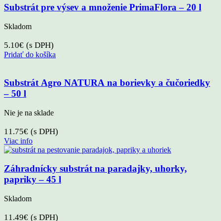
Substrát pre výsev a množenie PrimaFlora – 20 l
Skladom
5.10
€
(s DPH)
Pridať do košíka
Substrát Agro NATURA na borievky a čučoriedky
– 50 l
Nie je na sklade
11.75
€
(s DPH)
Viac info
Záhradnícky substrát na paradajky, uhorky,
papriky – 45 l
Skladom
11.49
€
(s DPH)