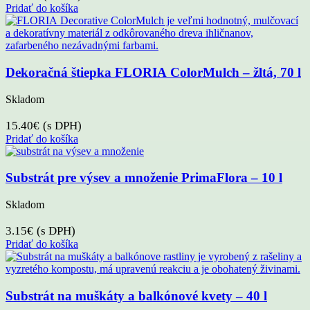
Pridať do košíka
Dekoračná štiepka FLORIA ColorMulch – žltá, 70 l
Skladom
15.40
€
(s DPH)
Pridať do košíka
Substrát pre výsev a množenie PrimaFlora – 10 l
Skladom
3.15
€
(s DPH)
Pridať do košíka
Substrát na muškáty a balkónové kvety – 40 l