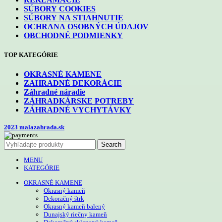
SÚBORY COOKIES
SÚBORY NA STIAHNUTIE
OCHRANA OSOBNÝCH ÚDAJOV
OBCHODNÉ PODMIENKY
TOP KATEGÓRIE
OKRASNÉ KAMENE
ZAHRADNÉ DEKORÁCIE
Záhradné náradie
ZÁHRADKÁRSKE POTREBY
ZÁHRADNÉ VYCHYTÁVKY
2023 malazahrada.sk
Search
MENU
KATEGÓRIE
OKRASNÉ KAMENE
Okrasný kameň
Dekoračný štrk
Okrasný kameň balený
Dunajský riečny kameň