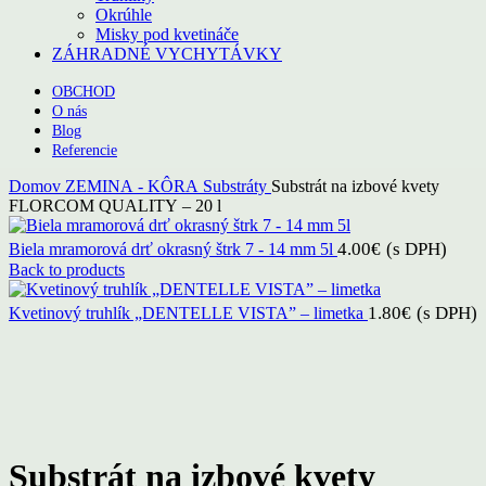
Okrúhle
Misky pod kvetináče
ZÁHRADNÉ VYCHYTÁVKY
OBCHOD
O nás
Blog
Referencie
Domov
ZEMINA - KÔRA
Substráty
Substrát na izbové kvety
FLORCOM QUALITY – 20 l
4.00
€
(s DPH)
Biela mramorová drť okrasný štrk 7 - 14 mm 5l
Back to products
1.80
€
(s DPH)
Kvetinový truhlík „DENTELLE VISTA” – limetka
Click to enlarge
Substrát na izbové kvety