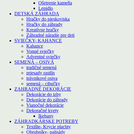
Ošetrenie kameňa
Lepidlo
DETSKÁ ZÁHRADA
Hračky do pieskoviska
Hračky do záhrady
Kreatívne hračky
Záhradné náradie pre deti
SVIEČKY- KAHANCE
Kahance
Vonné sviečky
Adventné sviečky
SEMENÁ – OSIVÁ
tradičné semená
priesady rastlín
trávnikové osiva
semená – cibuľky
ZAHRADNÉ DEKORÁCIE
Dekorácie do izby
Dekorácie do záhrady
Vianočné dekorácie
Dekoračné kvety
Ikebany
ZÁHRADKÁRSKE POTREBY
Textílie- Krycie plachty
Obrubníky- palisády