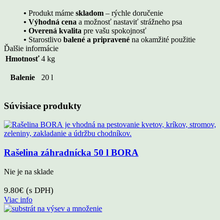
•
Produkt máme
skladom
– rýchle doručenie
• Výhodná cena
a možnosť nastaviť strážneho psa
• Overená kvalita
pre vašu spokojnosť
•
Starostlivo
balené a pripravené
na okamžité použitie
Ďalšie informácie
Hmotnosť
4 kg
Balenie
20 l
Súvisiace produkty
Rašelina záhradnícka 50 l BORA
Nie je na sklade
9.80
€
(s DPH)
Viac info