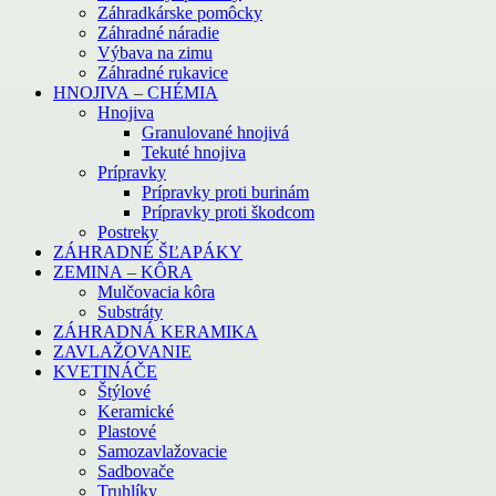
Záhradkárske pomôcky
Záhradné náradie
Výbava na zimu
Záhradné rukavice
HNOJIVA – CHÉMIA
Hnojiva
Granulované hnojivá
Tekuté hnojiva
Prípravky
Prípravky proti burinám
Prípravky proti škodcom
Postreky
ZÁHRADNÉ ŠĽAPÁKY
ZEMINA – KÔRA
Mulčovacia kôra
Substráty
ZÁHRADNÁ KERAMIKA
ZAVLAŽOVANIE
KVETINÁČE
Štýlové
Keramické
Plastové
Samozavlažovacie
Sadbovače
Truhlíky