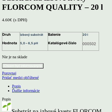
FLORCOM QUALITY – 20 l
4.60
€
(s DPH)
Druh
Balenie
izbový substrát
20 l
Hodnota
Katalógové číslo
000502
5,0 – 6,5 pH
Nie je na sklade
Porovnaj
Pridať medzi obľúbené
Popis
Ďalšie informácie
Popis
Substrát na izbové kvety FLORCOM