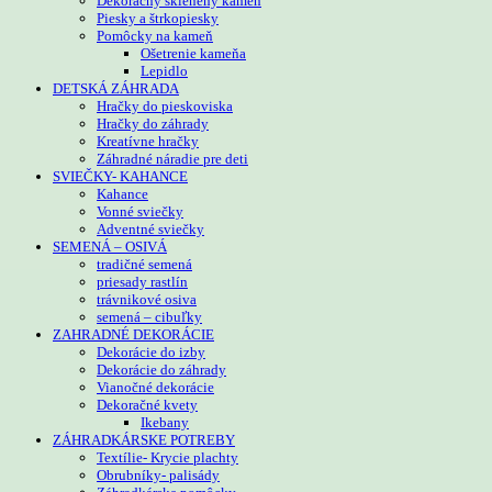
Dekoračný sklenený kameň
Piesky a štrkopiesky
Pomôcky na kameň
Ošetrenie kameňa
Lepidlo
DETSKÁ ZÁHRADA
Hračky do pieskoviska
Hračky do záhrady
Kreatívne hračky
Záhradné náradie pre deti
SVIEČKY- KAHANCE
Kahance
Vonné sviečky
Adventné sviečky
SEMENÁ – OSIVÁ
tradičné semená
priesady rastlín
trávnikové osiva
semená – cibuľky
ZAHRADNÉ DEKORÁCIE
Dekorácie do izby
Dekorácie do záhrady
Vianočné dekorácie
Dekoračné kvety
Ikebany
ZÁHRADKÁRSKE POTREBY
Textílie- Krycie plachty
Obrubníky- palisády