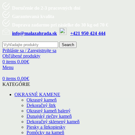
Doručenie do 2-3 pracovných dní
Garantovaná kvalita
Doprava zadarmo pri zásielke do 30 kg od 70 €
info@malazahrada.sk
+421 950 424 444
Search
Prihláste sa / Zaregistrujte sa
Obľúbené produkty
0.00
€
0
items
Menu
0.00
€
0
items
KATEGÓRIE
OKRASNÉ KAMENE
Okrasný kameň
Dekoračný štrk
Okrasný kameň balený
Dunajský riečny kameň
Dekoračný sklenený kameň
Piesky a štrkopiesky
Pomôcky na kameň