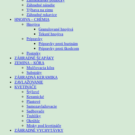
Záhradkárske pomôcky
Záhradné náradie
Výbava na zimu
Záhradné rukavice
HNOJIVA – CHÉMIA
Hnojiva
Granulované hnojivá
Tekuté hnojiva
Prípravky
Prípravky proti burinám
Prípravky proti škodcom
Postreky
ZÁHRADNÉ ŠĽAPÁKY
ZEMINA – KÔRA
Mulčovacia kôra
Substráty
ZÁHRADNÁ KERAMIKA
ZAVLAŽOVANIE
KVETINÁČE
Štýlové
Keramické
Plastové
Samozavlažovacie
Sadbovače
Truhlíky
Okrúhle
Misky pod kvetináče
ZÁHRADNÉ VYCHYTÁVKY