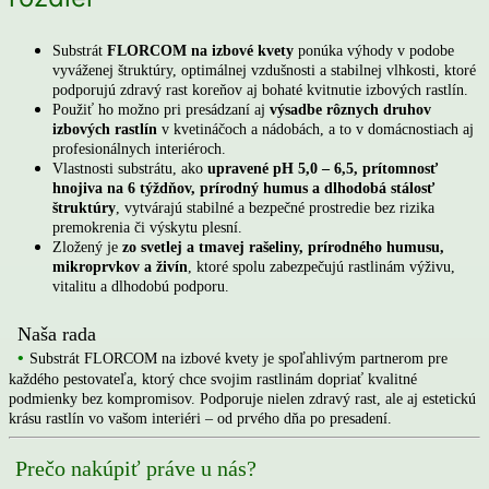
Substrát
FLORCOM na izbové kvety
ponúka výhody v podobe
vyváženej štruktúry, optimálnej vzdušnosti a stabilnej vlhkosti, ktoré
podporujú zdravý rast koreňov aj bohaté kvitnutie izbových rastlín.
Použiť ho možno pri presádzaní aj
výsadbe rôznych druhov
izbových rastlín
v kvetináčoch a nádobách, a to v domácnostiach aj
profesionálnych interiéroch.
Vlastnosti substrátu, ako
upravené pH 5,0 – 6,5, prítomnosť
hnojiva na 6 týždňov, prírodný humus a dlhodobá stálosť
štruktúry
, vytvárajú stabilné a bezpečné prostredie bez rizika
premokrenia či výskytu plesní.
Zložený je
zo svetlej a tmavej rašeliny, prírodného humusu,
mikroprvkov a živín
, ktoré spolu zabezpečujú rastlinám výživu,
vitalitu a dlhodobú podporu.
Naša rada
•
Substrát FLORCOM na izbové kvety je spoľahlivým partnerom pre
každého pestovateľa, ktorý chce svojim rastlinám dopriať kvalitné
podmienky bez kompromisov. Podporuje nielen zdravý rast, ale aj estetickú
krásu rastlín vo vašom interiéri – od prvého dňa po presadení.
Prečo nakúpiť práve u nás?