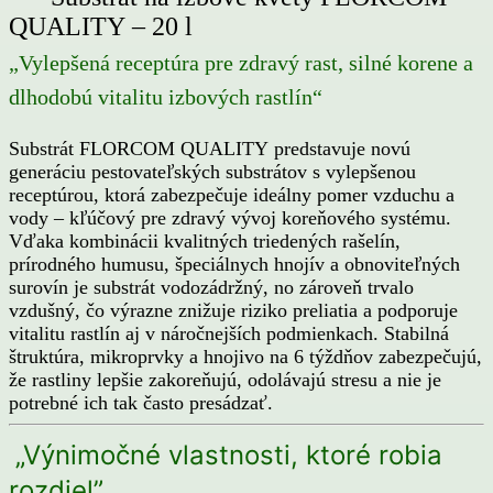
QUALITY – 20 l
„Vylepšená receptúra pre zdravý rast, silné korene a
dlhodobú vitalitu izbových rastlín“
Substrát FLORCOM QUALITY predstavuje novú
generáciu pestovateľských substrátov s vylepšenou
receptúrou, ktorá zabezpečuje ideálny pomer vzduchu a
vody – kľúčový pre zdravý vývoj koreňového systému.
Vďaka kombinácii kvalitných triedených rašelín,
prírodného humusu, špeciálnych hnojív a obnoviteľných
surovín je substrát vodozádržný, no zároveň trvalo
vzdušný, čo výrazne znižuje riziko preliatia a podporuje
vitalitu rastlín aj v náročnejších podmienkach. Stabilná
štruktúra, mikroprvky a hnojivo na 6 týždňov zabezpečujú,
že rastliny lepšie zakoreňujú, odolávajú stresu a nie je
potrebné ich tak často presádzať.
„Výnimočné vlastnosti, ktoré robia
rozdiel
”