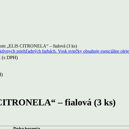
árom „ELIS CITRONELA“ – fialová (3 ks)
€
(s DPH)
H)
CITRONELA“ – fialová (3 ks)
Doba horenia