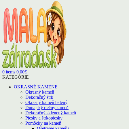
0
items
0.00
€
KATEGÓRIE
OKRASNÉ KAMENE
Okrasný kameň
Dekoračný štrk
Okrasný kameň balený
Dunajský riečny kameň
Dekoračný sklenený kameň
Piesky a štrkopiesky
Pomôcky na kameň
Ošetrenie kameňa