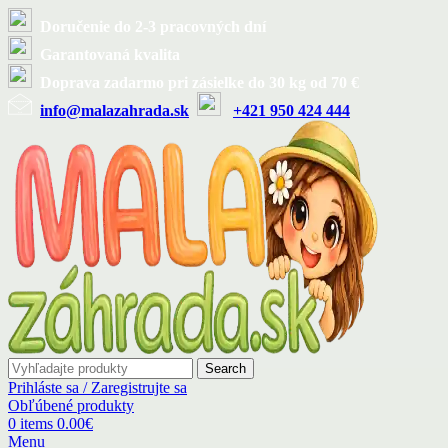
Doručenie do 2-3 pracovných dní
Garantovaná kvalita
Doprava zadarmo pri zásielke do 30 kg od 70 €
info@malazahrada.sk
+421 950 424 444
Search
Prihláste sa / Zaregistrujte sa
Obľúbené produkty
0
items
0.00
€
Menu