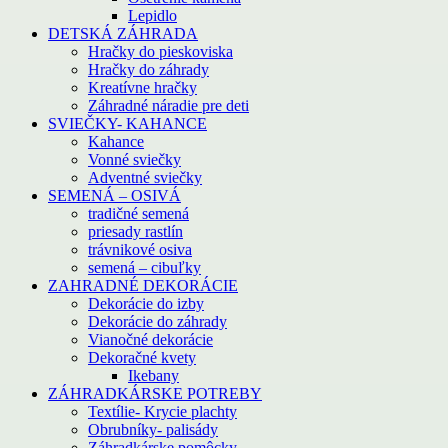
Lepidlo
DETSKÁ ZÁHRADA
Hračky do pieskoviska
Hračky do záhrady
Kreatívne hračky
Záhradné náradie pre deti
SVIEČKY- KAHANCE
Kahance
Vonné sviečky
Adventné sviečky
SEMENÁ – OSIVÁ
tradičné semená
priesady rastlín
trávnikové osiva
semená – cibuľky
ZAHRADNÉ DEKORÁCIE
Dekorácie do izby
Dekorácie do záhrady
Vianočné dekorácie
Dekoračné kvety
Ikebany
ZÁHRADKÁRSKE POTREBY
Textílie- Krycie plachty
Obrubníky- palisády
Záhradkárske pomôcky