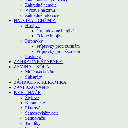
Záhradné náradie
Výbava na zimu
Záhradné rukavice
HNOJIVA – CHÉMIA
Hnojiva
Granulované hnojivá
Tekuté hnojiva
Prípravky
Prípravky proti burinám
Prípravky proti škodcom
Postreky
ZÁHRADNÉ ŠĽAPÁKY
ZEMINA – KÔRA
Mulčovacia kôra
Substráty
ZÁHRADNÁ KERAMIKA
ZAVLAŽOVANIE
KVETINÁČE
Štýlové
Keramické
Plastové
Samozavlažovacie
Sadbovače
Truhlíky