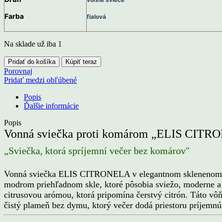
Farba
fialová
Na sklade už iba 1
množstvo
Pridať do košíka
Kúpiť teraz
Sviečka
Porovnaj
proti
Pridať medzi obľúbené
komárom
„ELIS
Popis
CITRONELA“
Ďalšie informácie
–
fialová
Popis
(3
Vonná sviečka proti komárom „ELIS CITRON
ks)
“
„Sviečka, ktorá spríjemní večer bez komárov
Vonná sviečka ELIS CITRONELA v elegantnom sklenenom obal
modrom priehľadnom skle, ktoré pôsobia sviežo, moderne a
citrusovou arómou, ktorá pripomína čerstvý citrón. Táto vô
čistý plameň bez dymu, ktorý večer dodá priestoru príjemnú