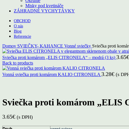
Okrúhle
Misky pod kvetináče
ZÁHRADNÉ VYCHYTÁVKY
OBCHOD
O nás
Blog
Referencie
Domov
SVIEČKY- KAHANCE
Vonné sviečky
Sviečka proti kom
3.65
Sviečka proti komárom „ELIS CITRONELA“ – modrá (3 ks)
Back to products
3.28
€
(s DP
Vonná sviečka proti komárom KALIO CITRONELA
Click to enlarge
Sviečka proti komárom „ELIS 
3.65
€
(s DPH)
Druh
vonné sviece