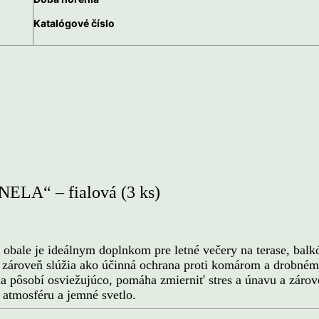
Katalógové číslo
ELA“ – fialová (3 ks)
e je ideálnym doplnkom pre letné večery na terase, balkón
 zároveň slúžia ako účinná ochrana proti komárom a drobném
ňa pôsobí osviežujúco, pomáha zmierniť stres a únavu a záro
 atmosféru a jemné svetlo.