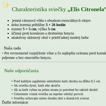
Charakteristika sviečky
„Elis Citronela
jemná citrusová vôňa s obsahom esenciálnych olejov
doba horenia približne
3 × 26 hodín
rozmer
5 × 5 cm
, výška
5 cm
účinná proti komárom a drobnému hmyzu
atraktívny sklenený obal v priehľadnej modrej farbe
Naša rada
•
Pre rovnomerné rozptýlenie vône a čo najlepšiu ochranu pred komármi
príjemne a bez otravného hmyzu.
Naše odporúčania
•
Pred každým zapálením odstrihnite knôt zhruba na dĺžku 0,5 cm.
•
Ak sviečka dymí, knôt ešte skráťte.
•
Ak sa knôt vyhne na jednu stranu je potrebné ho taktiež skrátiť.
•
Umiestnite vonnú sviečku
na tepelne odolný povrch.
•
Sviečku uchovajte
mimo dosahu detí a domácich zvierat.
Ďalšie informácie