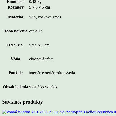
Hmotnosť
0.48 kg
Rozmery
5 × 5 × 5 cm
Materiál
sklo, vosková zmes
Doba horenia
cca 40 h
D x Ś x V
5 x 5 x 5 cm
Vôňa
citrónová tráva
Použitie
interiér, exteriér, zdroj svetla
Obsah balenia
sada 3 ks sviečok
Súvisiace produkty