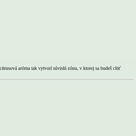
trusová aróma tak vytvorí súvislú zónu, v ktorej sa budeš cítiť