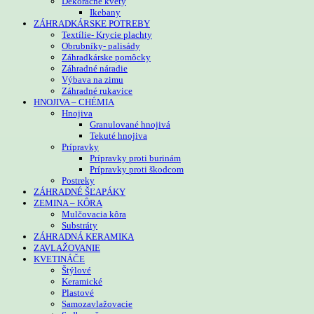
Dekoračné kvety
Ikebany
ZÁHRADKÁRSKE POTREBY
Textílie- Krycie plachty
Obrubníky- palisády
Záhradkárske pomôcky
Záhradné náradie
Výbava na zimu
Záhradné rukavice
HNOJIVA – CHÉMIA
Hnojiva
Granulované hnojivá
Tekuté hnojiva
Prípravky
Prípravky proti burinám
Prípravky proti škodcom
Postreky
ZÁHRADNÉ ŠĽAPÁKY
ZEMINA – KÔRA
Mulčovacia kôra
Substráty
ZÁHRADNÁ KERAMIKA
ZAVLAŽOVANIE
KVETINÁČE
Štýlové
Keramické
Plastové
Samozavlažovacie