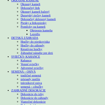
OKRASNÉ KAMENE
Okrasný kameň
Dekoračný štrk
Okrasný kameň balený
Dunajský riečny kameň
Dekoračný sklenený kameň
Piesky a štrkopiesky
Pomôcky na kameň
Ošetrenie kameňa
Lepidlo
DETSKÁ ZÁHRADA
Hračky do pieskoviska
Hračky do záhrady
Kreatívne hračky
Záhradné náradie pre deti
SVIEČKY- KAHANCE
Kahance
Vonné sviečky
Adventné sviečky
SEMENÁ – OSIVÁ
tradičné semená
priesady rastlín
trávnikové osiva
semená – cibuľky
ZAHRADNÉ DEKORÁCIE
Dekorácie do izby
Dekorácie do záhrady
Vianočné dekorácie