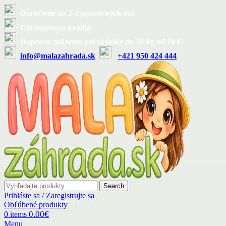
Doručenie do 2-3 pracovných dní
Garantovaná kvalita
Doprava zadarmo pri zásielke do 30 kg od 70 €
info@malazahrada.sk
+421 950 424 444
Search
Prihláste sa / Zaregistrujte sa
Obľúbené produkty
0.00
€
0
items
Menu