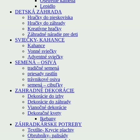
Ošetrenie kameňa
Lepidlo
DETSKÁ ZÁHRADA
Hračky do pieskoviska
Hračky do záhrady
Kreatívne hračky
Záhradné náradie pre deti
SVIEČKY- KAHANCE
Kahance
Vonné sviečky
Adventné sviečky
SEMENÁ – OSIVÁ
tradičné semená
priesady rastlín
trávnikové osiva
semená – cibuľky
ZAHRADNÉ DEKORÁCIE
Dekorácie do izby
Dekorácie do záhrady
Vianočné dekorácie
Dekoračné kvety
Ikebany
ZÁHRADKÁRSKE POTREBY
Textílie- Krycie plachty
Obrubníky- palisády