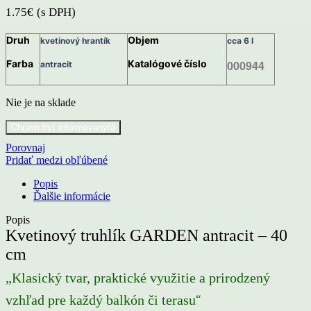
1.75
€
(s DPH)
Druh
Objem
kvetinový hrantík
cca 6 l
Farba
Katalógové číslo
000944
antracit
Nie je na sklade
Porovnaj
Pridať medzi obľúbené
Popis
Ďalšie informácie
Popis
Kvetinový truhlík GARDEN antracit – 40
cm
„Klasický tvar, praktické využitie a prirodzený
“
vzhľad pre každý balkón či terasu