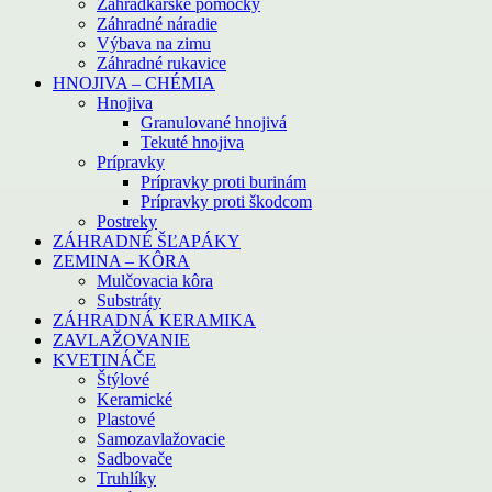
Záhradkárske pomôcky
Záhradné náradie
Výbava na zimu
Záhradné rukavice
HNOJIVA – CHÉMIA
Hnojiva
Granulované hnojivá
Tekuté hnojiva
Prípravky
Prípravky proti burinám
Prípravky proti škodcom
Postreky
ZÁHRADNÉ ŠĽAPÁKY
ZEMINA – KÔRA
Mulčovacia kôra
Substráty
ZÁHRADNÁ KERAMIKA
ZAVLAŽOVANIE
KVETINÁČE
Štýlové
Keramické
Plastové
Samozavlažovacie
Sadbovače
Truhlíky