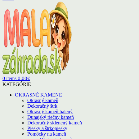
0.00
€
0
items
KATEGÓRIE
OKRASNÉ KAMENE
Okrasný kameň
Dekoračný štrk
Okrasný kameň balený
Dunajský riečny kameň
Dekoračný sklenený kameň
Piesky a štrkopiesky
Pomôcky na kameň