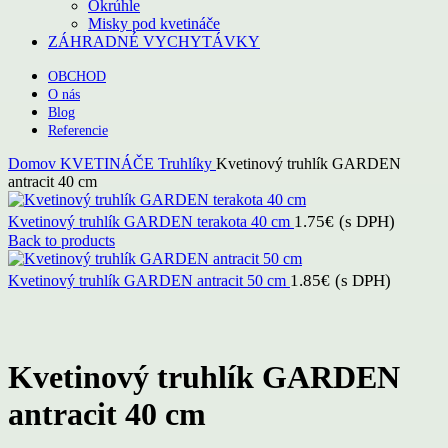
Okrúhle
Misky pod kvetináče
ZÁHRADNÉ VYCHYTÁVKY
OBCHOD
O nás
Blog
Referencie
Domov
KVETINÁČE
Truhlíky
Kvetinový truhlík GARDEN
antracit 40 cm
1.75
€
(s DPH)
Kvetinový truhlík GARDEN terakota 40 cm
Back to products
1.85
€
(s DPH)
Kvetinový truhlík GARDEN antracit 50 cm
Click to enlarge
Kvetinový truhlík GARDEN
antracit 40 cm