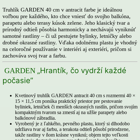
Truhlík GARDEN 40 cm v antracit farbe je ideálnou
voľbou pre každého, kto chce vniesť do svojho balkóna,
parapetu alebo terasy kúsok zelene. Jeho klasický tvar a
prírodný odtieň pôsobia harmonicky a nechávajú vyniknúť
samotné rastliny – či už pestujete bylinky, letničky alebo
drobné okrasné rastliny. Vďaka odolnému plastu je vhodný
na celoročné používanie v interiéri aj exteriéri, pričom si
zachováva svoj tvar a farbu.
„Hrantík, čo vydrží každé
GARDEN
počasie
”
Kvetinový truhlík GARDEN antracit 40 cm s rozmermi 40 ×
15 × 11,5 cm ponúka praktický priestor pre pestovanie
byliniek, letničiek či menších okrasných rastlín, pričom svojím
kompaktným tvarom sa zmestí aj na užšie parapety alebo
balkónové zábradlia.
Vyrobený je z ľahkého, pevného plastu, ktorý si dlhodobo
udržiava tvar aj farbu, a terakota odtieň pôsobí prirodzene,
takže rastliny v ňom krásne vyniknú; objem tejto veľkosti