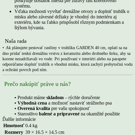
poskytuje dostatok miesta pre zdravý rast koreňového
systému.
Vďaka možnosti vyvŕtať drenážne otvory a doplniť truhlík o
misku alebo závesné držiaky je vhodný do interiéru aj
exteriéru, kde sa ľahko prispôsobí rôznym podmienkam a
štýlom bývania.
Naša rada
•
Ak plánujete pestovať rastliny v truhlíku GARDEN 40 cm, oplatí sa na
dno pridať tenkú drenážnu vrstvu z keramzitu alebo drobného štrku, aby sa
korene nezadržiavali vo vode. Pri používaní v interiéri alebo na parapete
odporúčame doplniť truhlík o vhodnú misku, ktorá zachytí prebytočnú vodu
a ochráni povrch pod ním.
Prečo nakúpiť práve u nás?
•
Produkt máme
skladom
– rýchle doručenie
• Výhodná cena
a možnosť nastaviť strážneho psa
• Overená kvalita
pre vašu spokojnosť
•
Starostlivo
balené a pripravené
na okamžité použitie
Ďalšie informácie
Hmotnosť
0.4 kg
Rozmery
39 × 16.5 × 14.5 cm