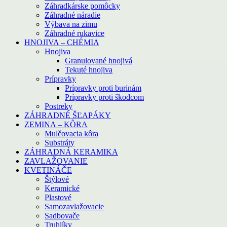
Záhradkárske pomôcky
Záhradné náradie
Výbava na zimu
Záhradné rukavice
HNOJIVA – CHÉMIA
Hnojiva
Granulované hnojivá
Tekuté hnojiva
Prípravky
Prípravky proti burinám
Prípravky proti škodcom
Postreky
ZÁHRADNÉ ŠĽAPÁKY
ZEMINA – KÔRA
Mulčovacia kôra
Substráty
ZÁHRADNÁ KERAMIKA
ZAVLAŽOVANIE
KVETINÁČE
Štýlové
Keramické
Plastové
Samozavlažovacie
Sadbovače
Truhlíky