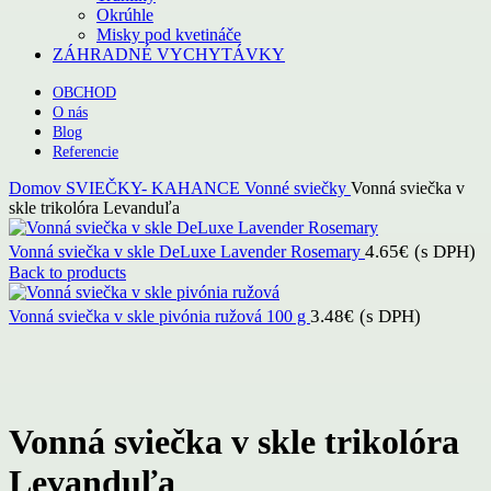
Okrúhle
Misky pod kvetináče
ZÁHRADNÉ VYCHYTÁVKY
OBCHOD
O nás
Blog
Referencie
Domov
SVIEČKY- KAHANCE
Vonné sviečky
Vonná sviečka v
skle trikolóra Levanduľa
4.65
€
(s DPH)
Vonná sviečka v skle DeLuxe Lavender Rosemary
Back to products
3.48
€
(s DPH)
Vonná sviečka v skle pivónia ružová 100 g
Click to enlarge
Vonná sviečka v skle trikolóra
Levanduľa