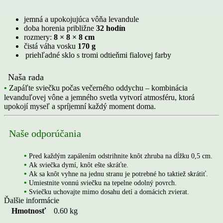
jemná a upokojujúca vôňa levandule
doba horenia približne
32 hodín
rozmery:
8 × 8 × 8 cm
čistá váha vosku
170 g
priehľadné sklo s tromi odtieňmi fialovej farby
Naša rada
•
Zapáľte sviečku počas večerného oddychu – kombinácia
levanduľovej vône a jemného svetla vytvorí atmosféru, ktorá
upokojí myseľ a spríjemní každý moment doma.
Naše odporúčania
•
Pred každým zapálením odstrihnite knôt zhruba na dĺžku 0,5 cm.
•
Ak sviečka dymí, knôt ešte skráťte.
•
Ak sa knôt vyhne na jednu stranu je potrebné ho taktiež skrátiť.
•
Umiestnite vonnú sviečku
na tepelne odolný povrch.
•
Sviečku uchovajte
mimo dosahu detí a domácich zvierat.
Ďalšie informácie
Hmotnosť
0.60 kg