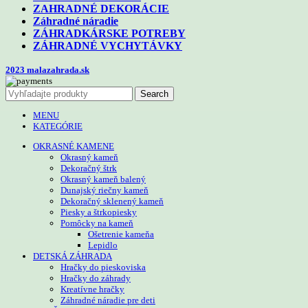
ZAHRADNÉ DEKORÁCIE
Záhradné náradie
ZÁHRADKÁRSKE POTREBY
ZÁHRADNÉ VYCHYTÁVKY
2023 malazahrada.sk
Search
MENU
KATEGÓRIE
OKRASNÉ KAMENE
Okrasný kameň
Dekoračný štrk
Okrasný kameň balený
Dunajský riečny kameň
Dekoračný sklenený kameň
Piesky a štrkopiesky
Pomôcky na kameň
Ošetrenie kameňa
Lepidlo
DETSKÁ ZÁHRADA
Hračky do pieskoviska
Hračky do záhrady
Kreatívne hračky
Záhradné náradie pre deti