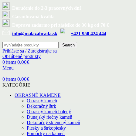
Doručenie do 2-3 pracovných dní
Garantovaná kvalita
Doprava zadarmo pri zásielke do 30 kg od 70 €
info@malazahrada.sk
+421 950 424 444
Search
Prihláste sa / Zaregistrujte sa
Obľúbené produkty
0.00
€
0
items
Menu
0.00
€
0
items
KATEGÓRIE
OKRASNÉ KAMENE
Okrasný kameň
Dekoračný štrk
Okrasný kameň balený
Dunajský riečny kameň
Dekoračný sklenený kameň
Piesky a štrkopiesky
Pomôcky na kameň