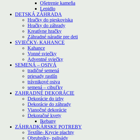
Ošetrenie kameňa
Lepidlo
DETSKÁ ZÁHRADA
Hračky do pieskoviska
Hračky do záhrady
Kreatívne hračky
Záhradné náradie pre deti
SVIEČKY- KAHANCE
Kahance
Vonné sviečky
Adventné sviečky
SEMENÁ – OSIVÁ
tradičné semená
priesady rastlín
trávnikové osiva
semená – cibuľky
ZAHRADNÉ DEKORÁCIE
Dekorácie do izby
Dekorácie do záhrady
Vianočné dekorácie
Dekoračné kvety
Ikebany
ZÁHRADKÁRSKE POTREBY
Textílie- Krycie plachty
Obrubníky- palisády