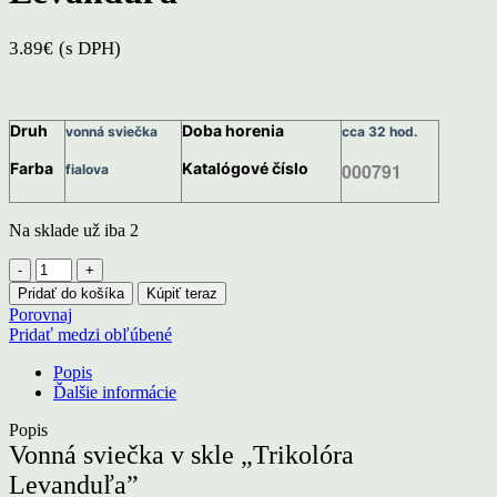
3.89
€
(s DPH)
Druh
Doba horenia
vonná sviečka
cca 32 hod.
Farba
Katalógové číslo
000791
fialova
Na sklade už iba 2
množstvo
Vonná
Pridať do košíka
Kúpiť teraz
sviečka
Porovnaj
v
Pridať medzi obľúbené
skle
trikolóra
Popis
Levanduľa
Ďalšie informácie
Popis
Vonná sviečka v skle „Trikolóra
Levanduľa”