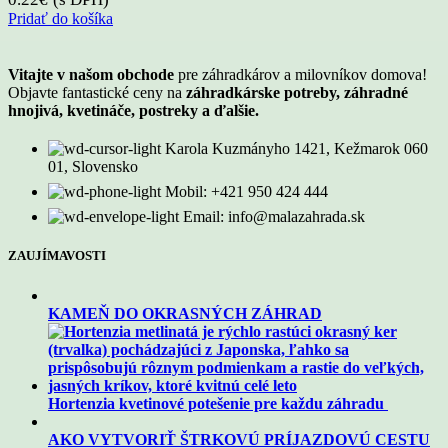
Pridať do košíka
Vitajte v našom obchode
pre záhradkárov a milovníkov domova!
Objavte fantastické ceny na
záhradkárske potreby, záhradné
hnojivá, kvetináče, postreky a ďalšie.
Karola Kuzmányho 1421, Kežmarok 060
01, Slovensko
Mobil: +421 950 424 444
Email: info@malazahrada.sk
ZAUJÍMAVOSTI
KAMEŇ DO OKRASNÝCH ZÁHRAD
Hortenzia kvetinové potešenie pre každu záhradu
AKO VYTVORIŤ ŠTRKOVÚ PRÍJAZDOVÚ CESTU