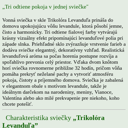
“
„Tri odtiene pokoja v jednej sviečke
Vonná sviečka v skle Trikolóra Levanduľa prináša do
domova upokojujúcu vôňu levandule, ktorá pôsobí jemne,
čisto a harmonicky. Tri odtiene fialovej farby vytvárajú
krásny vizuálny efekt pripomínajúci levanduľové polia pri
západe slnka. Priehľadné sklo zvýrazňuje vrstvenie farieb a
dodáva sviečke elegantný, dekoratívny vzhľad. Realistická
levanduľová aróma sa počas horenia postupne rozvíja a
spoľahlivo prevonia celý priestor. Vďaka dvom knôtom
horí sviečka rovnomerne približne 32 hodín, pričom vôňa
pomáha prekryť neželané pachy a vytvoriť atmosféru
pokoja, čistoty a príjemného domova. Sviečka je zabalená
v elegantnom obale s motívom levandule, takže je
ideálnym darčekom na narodeniny, meniny, Vianoce,
Valentína alebo ako milé prekvapenie pre niekoho, koho
chcete potešiť.
Charakteristika sviečky
„Trikolóra
Levanduľa”