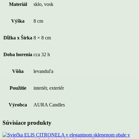
Materiál
sklo, vosk
Výška
8 cm
Dĺžka x Šírka
8 × 8 cm
Doba horenia
cca 32 h
Vôňa
levanduľa
Použitie
interiér, exteriér
Výrobca
AURA Candles
Súvisiace produkty