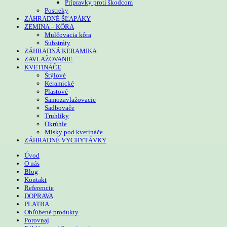
Prípravky proti škodcom
Postreky
ZÁHRADNÉ ŠĽAPÁKY
ZEMINA – KÔRA
Mulčovacia kôra
Substráty
ZÁHRADNÁ KERAMIKA
ZAVLAŽOVANIE
KVETINÁČE
Štýlové
Keramické
Plastové
Samozavlažovacie
Sadbovače
Truhlíky
Okrúhle
Misky pod kvetináče
ZÁHRADNÉ VYCHYTÁVKY
Úvod
O nás
Blog
Kontakt
Referencie
DOPRAVA
PLATBA
Obľúbené produkty
Porovnaj