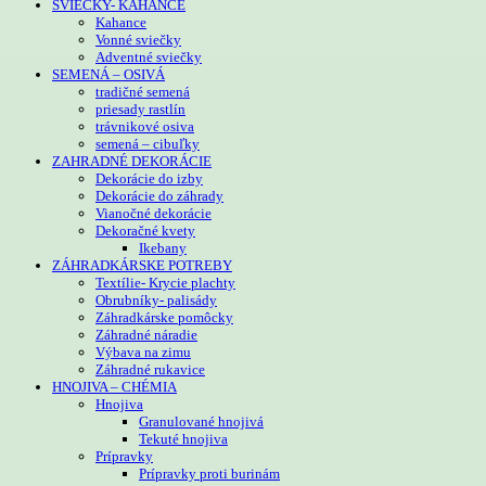
SVIEČKY- KAHANCE
Kahance
Vonné sviečky
Adventné sviečky
SEMENÁ – OSIVÁ
tradičné semená
priesady rastlín
trávnikové osiva
semená – cibuľky
ZAHRADNÉ DEKORÁCIE
Dekorácie do izby
Dekorácie do záhrady
Vianočné dekorácie
Dekoračné kvety
Ikebany
ZÁHRADKÁRSKE POTREBY
Textílie- Krycie plachty
Obrubníky- palisády
Záhradkárske pomôcky
Záhradné náradie
Výbava na zimu
Záhradné rukavice
HNOJIVA – CHÉMIA
Hnojiva
Granulované hnojivá
Tekuté hnojiva
Prípravky
Prípravky proti burinám