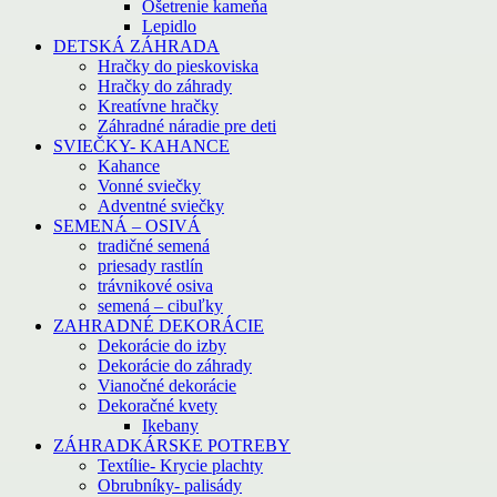
Ošetrenie kameňa
Lepidlo
DETSKÁ ZÁHRADA
Hračky do pieskoviska
Hračky do záhrady
Kreatívne hračky
Záhradné náradie pre deti
SVIEČKY- KAHANCE
Kahance
Vonné sviečky
Adventné sviečky
SEMENÁ – OSIVÁ
tradičné semená
priesady rastlín
trávnikové osiva
semená – cibuľky
ZAHRADNÉ DEKORÁCIE
Dekorácie do izby
Dekorácie do záhrady
Vianočné dekorácie
Dekoračné kvety
Ikebany
ZÁHRADKÁRSKE POTREBY
Textílie- Krycie plachty
Obrubníky- palisády