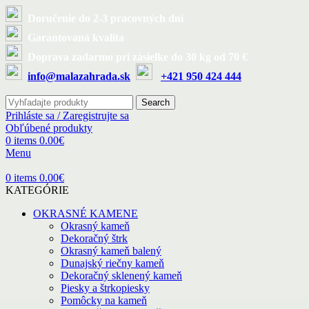
Doručenie do 2-3 pracovných dní
Garantovaná kvalita
Doprava zadarmo pri zásielke do 30 kg od 70 €
info@malazahrada.sk
+421 950 424 444
Search
Prihláste sa / Zaregistrujte sa
Obľúbené produkty
0
items
0.00
€
Menu
0
items
0.00
€
KATEGÓRIE
OKRASNÉ KAMENE
Okrasný kameň
Dekoračný štrk
Okrasný kameň balený
Dunajský riečny kameň
Dekoračný sklenený kameň
Piesky a štrkopiesky
Pomôcky na kameň