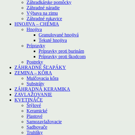
Záhradkárske pomôcky
Záhradné náradie
Výbava na zimu
Záhradné rukavice
HNOJIVA – CHÉMIA
Hnojiva
Granulované hnojivá
Tekuté hnojiva
Prípravky
Prípravky proti burinám
Prípravky proti škodcom
Postreky
ZÁHRADNÉ ŠĽAPÁKY
ZEMINA – KÔRA
Mulčovacia kôra
Substráty
ZÁHRADNÁ KERAMIKA
ZAVLAŽOVANIE
KVETINÁČE
Štýlové
Keramické
Plastové
Samozavlažovacie
Sadbovače
Truhlíky