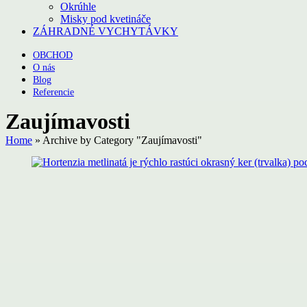
Okrúhle
Misky pod kvetináče
ZÁHRADNÉ VYCHYTÁVKY
OBCHOD
O nás
Blog
Referencie
Zaujímavosti
Home
»
Archive by Category "Zaujímavosti"