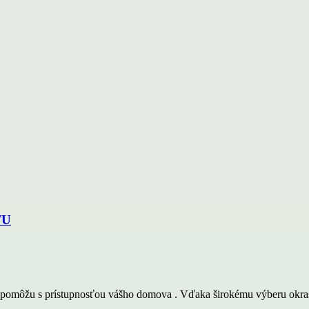
TU
omôžu s prístupnosťou vášho domova . Vďaka širokému výberu okrasný