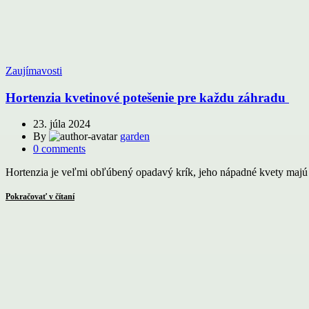
Zaujímavosti
Hortenzia kvetinové potešenie pre každu záhradu
23. júla 2024
By
garden
0
comments
Hortenzia je veľmi obľúbený opadavý krík, jeho nápadné kvety majú r
Pokračovať v čítaní