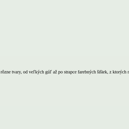
ôzne tvary, od veľkých gúľ až po strapce farebných šišiek, z ktorých 