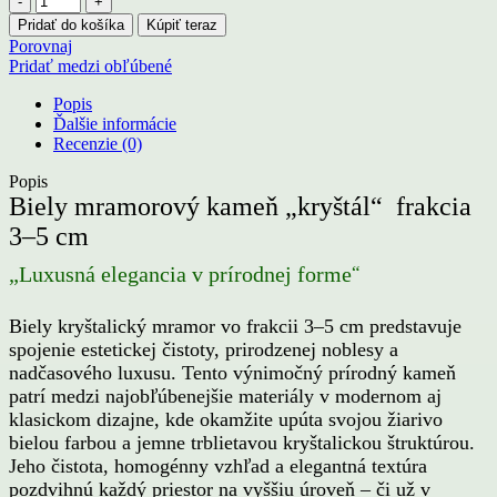
Biely
Pridať do košíka
Kúpiť teraz
mramorový
Porovnaj
kameň
Pridať medzi obľúbené
„kryštál"
frakcia
Popis
3
Ďalšie informácie
-
Recenzie (0)
5
cm
Popis
Biely mramorový kameň „kryštál“ frakcia
3–5 cm
“
„Luxusná elegancia v prírodnej forme
Biely kryštalický mramor vo frakcii 3–5 cm predstavuje
spojenie estetickej čistoty, prirodzenej noblesy a
nadčasového luxusu. Tento výnimočný prírodný kameň
patrí medzi najobľúbenejšie materiály v modernom aj
klasickom dizajne, kde okamžite upúta svojou žiarivo
bielou farbou a jemne trblietavou kryštalickou štruktúrou.
Jeho čistota, homogénny vzhľad a elegantná textúra
pozdvihnú každý priestor na vyššiu úroveň – či už v