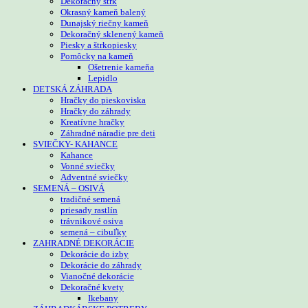
Dekoračný štrk
Okrasný kameň balený
Dunajský riečny kameň
Dekoračný sklenený kameň
Piesky a štrkopiesky
Pomôcky na kameň
Ošetrenie kameňa
Lepidlo
DETSKÁ ZÁHRADA
Hračky do pieskoviska
Hračky do záhrady
Kreatívne hračky
Záhradné náradie pre deti
SVIEČKY- KAHANCE
Kahance
Vonné sviečky
Adventné sviečky
SEMENÁ – OSIVÁ
tradičné semená
priesady rastlín
trávnikové osiva
semená – cibuľky
ZAHRADNÉ DEKORÁCIE
Dekorácie do izby
Dekorácie do záhrady
Vianočné dekorácie
Dekoračné kvety
Ikebany