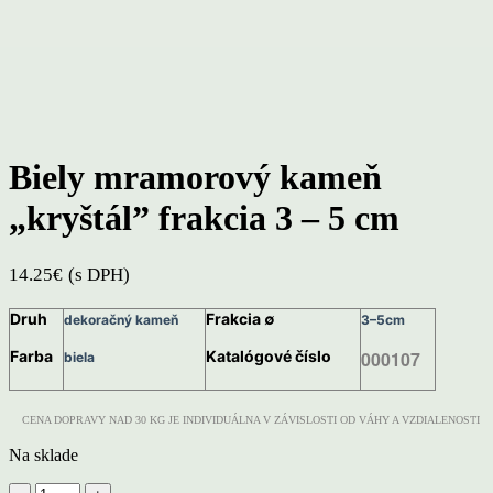
Click to enlarge
Biely mramorový kameň
„kryštál” frakcia 3 – 5 cm
14.25
€
(s DPH)
Druh
Frakcia ∅
dekoračný kameň
3–5cm
Farba
Katalógové číslo
000107
biela
CENA DOPRAVY NAD 30 KG JE INDIVIDUÁLNA V ZÁVISLOSTI OD VÁHY A VZDIALENOSTI
Na sklade
množstvo