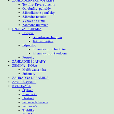
ZÁHRADKÁRSKE POTREBY
Textílie- Krycie plachty
Obrubníky- palisády
Záhradkárske pomôcky
Záhradné náradie
Výbava na zimu
Záhradné rukavice
HNOJIVA – CHÉMIA
Hnojiva
Granulované hnojivá
Tekuté hnojiva
Prípravky
Prípravky proti burinám
Prípravky proti škodcom
Postreky
ZÁHRADNÉ ŠĽAPÁKY
ZEMINA – KÔRA
Mulčovacia kôra
Substráty
ZÁHRADNÁ KERAMIKA
ZAVLAŽOVANIE
KVETINÁČE
Štýlové
Keramické
Plastové
Samozavlažovacie
Sadbovače
Truhlíky