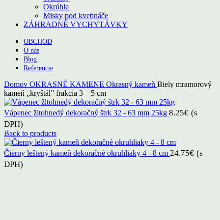
Okrúhle
Misky pod kvetináče
ZÁHRADNÉ VYCHYTÁVKY
OBCHOD
O nás
Blog
Referencie
Domov
OKRASNÉ KAMENE
Okrasný kameň
Biely mramorový
kameň „kryštál” frakcia 3 – 5 cm
8.25
€
(s
Vápenec žltohnedý dekoračný štrk 32 - 63 mm 25kg
DPH)
Back to products
24.75
€
(s
Čierny leštený kameň dekoračné okruhliaky 4 - 8 cm
DPH)