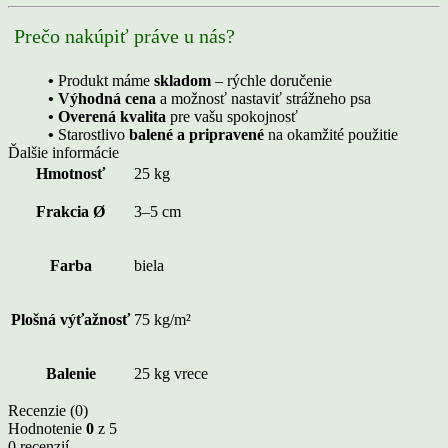
Prečo nakúpiť práve u nás?
•
Produkt máme
skladom
– rýchle doručenie
• Výhodná cena
a možnosť nastaviť strážneho psa
• Overená kvalita
pre vašu spokojnosť
•
Starostlivo
balené a pripravené
na okamžité použitie
Ďalšie informácie
Hmotnosť
25 kg
Frakcia Ø
3–5 cm
Farba
biela
Plošná výťažnosť
75 kg/m²
Balenie
25 kg vrece
Recenzie (0)
Hodnotenie
0
z 5
0 recenzií