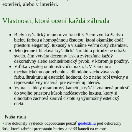
exteriéri, alebo v interiéri.
Vlastnosti, ktoré ocení každá záhrada
Biely kryštalický mramor vo frakcii 3–5 cm vyniká žiarivo
bielou farbou a homogénnou čistotou, ktorá okamžite dodá
priestoru elegantný, luxusný a vizuálne veľmi čistý charakter.
Jeho jemne trblietavá kryštalická štruktúra prirodzene odráža
svetlo, čím vytvára decentný lesk a zvýrazňuje každý
dekoratívny alebo architektonický prvok, v ktorom je použitý.
Vďaka vysokej odolnosti voči mrazu, UV žiareniu a
mechanickému opotrebeniu si dlhodobo zachováva svoju
farbu, štruktúru aj estetickú hodnotu, čo z neho robí trvácny a
reprezentatívny materiál pre exteriér aj interiér.
Vybrať si biely mramorový kameň „kryštál“ znamená priniesť
do svojho priestoru kúsok nadčasového luxusu, ktorý si
dlhodobo zachová žiarivú čistotu aj výnimočný estetický
efekt.
Naša rada
•
Pre dokonalý výsledok odporúčame použiť
geotextíliu
pod dekoračný
štrk, ktorá zabráni prerastaniu buriny a udrží kameň na mieste.