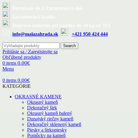
Doručenie do 2-3 pracovných dní
Garantovaná kvalita
Doprava zadarmo pri zásielke do 30 kg od 70 €
info@malazahrada.sk
+421 950 424 444
Search
Prihláste sa / Zaregistrujte sa
Obľúbené produkty
0.00
€
0
items
Menu
0.00
€
0
items
KATEGÓRIE
OKRASNÉ KAMENE
Okrasný kameň
Dekoračný štrk
Okrasný kameň balený
Dunajský riečny kameň
Dekoračný sklenený kameň
Piesky a štrkopiesky
Pomôcky na kameň