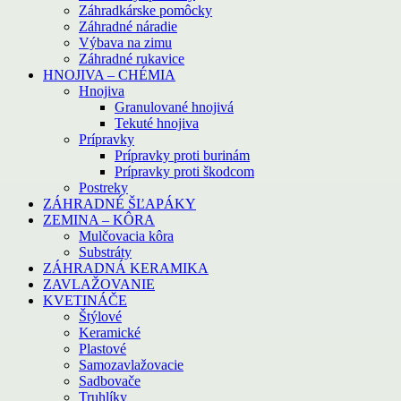
Záhradkárske pomôcky
Záhradné náradie
Výbava na zimu
Záhradné rukavice
HNOJIVA – CHÉMIA
Hnojiva
Granulované hnojivá
Tekuté hnojiva
Prípravky
Prípravky proti burinám
Prípravky proti škodcom
Postreky
ZÁHRADNÉ ŠĽAPÁKY
ZEMINA – KÔRA
Mulčovacia kôra
Substráty
ZÁHRADNÁ KERAMIKA
ZAVLAŽOVANIE
KVETINÁČE
Štýlové
Keramické
Plastové
Samozavlažovacie
Sadbovače
Truhlíky