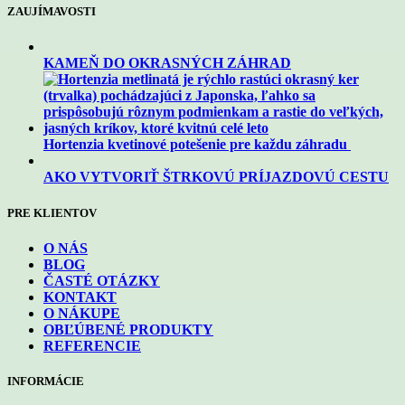
ZAUJÍMAVOSTI
KAMEŇ DO OKRASNÝCH ZÁHRAD
Hortenzia kvetinové potešenie pre každu záhradu
AKO VYTVORIŤ ŠTRKOVÚ PRÍJAZDOVÚ CESTU
PRE KLIENTOV
O NÁS
BLOG
ČASTÉ OTÁZKY
KONTAKT
O NÁKUPE
OBĽÚBENÉ PRODUKTY
REFERENCIE
INFORMÁCIE