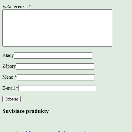
Vaša recenzia
*
Klady
Zápory
Meno
*
E-mail
*
Súvisiace produkty