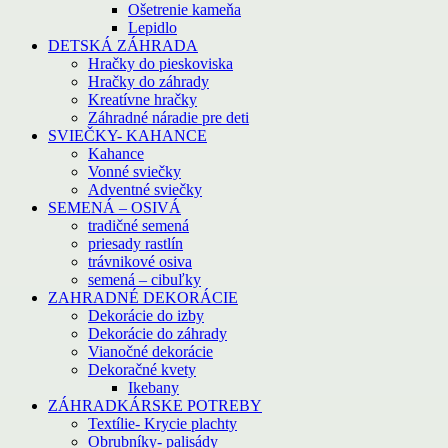
Ošetrenie kameňa
Lepidlo
DETSKÁ ZÁHRADA
Hračky do pieskoviska
Hračky do záhrady
Kreatívne hračky
Záhradné náradie pre deti
SVIEČKY- KAHANCE
Kahance
Vonné sviečky
Adventné sviečky
SEMENÁ – OSIVÁ
tradičné semená
priesady rastlín
trávnikové osiva
semená – cibuľky
ZAHRADNÉ DEKORÁCIE
Dekorácie do izby
Dekorácie do záhrady
Vianočné dekorácie
Dekoračné kvety
Ikebany
ZÁHRADKÁRSKE POTREBY
Textílie- Krycie plachty
Obrubníky- palisády