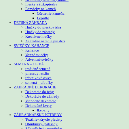
Piesky a štrkopiesky
Pomôcky na kameň
Ošetrenie kameňa
Lepidlo
DETSKÁ ZÁHRADA
Hračky do pieskoviska
Hračky do záhrady
Kreatívne hračky
Záhradné náradie pre deti
SVIEČKY- KAHANCE
Kahance
Vonné sviečky
Adventné sviečky
SEMENÁ – OSIVÁ
tradičné semená
priesady rastlín
trávnikové osiva
semená – cibuľky
ZAHRADNÉ DEKORÁCIE
Dekorácie do izby
Dekorácie do záhrady
Vianočné dekorácie
Dekoračné kvety
Ikebany
ZÁHRADKÁRSKE POTREBY
Textílie- Krycie plachty
Obrubníky- palisády
Záhradkárske pomôcky