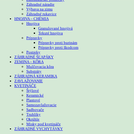
Záhradné náradie
Výbava na zimu
Záhradné rukavice
HNOJIVA – CHÉMIA
Hnojiva
Granulované hnojivá
Tekuté hnojiva
Prípravky
Prípravky proti burinám
Prípravky proti škodcom
Postreky
ZÁHRADNÉ ŠĽAPÁKY
ZEMINA – KÔRA
Mulčovacia kôra
Substráty
ZÁHRADNÁ KERAMIKA
ZAVLAŽOVANIE
KVETINÁČE
Štýlové
Keramické
Plastové
Samozavlažovacie
Sadbovače
Truhlíky
Okrúhle
Misky pod kvetináče
ZÁHRADNÉ VYCHYTÁVKY