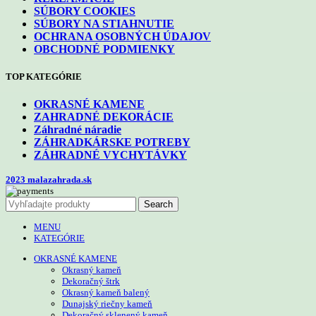
SÚBORY COOKIES
SÚBORY NA STIAHNUTIE
OCHRANA OSOBNÝCH ÚDAJOV
OBCHODNÉ PODMIENKY
TOP KATEGÓRIE
OKRASNÉ KAMENE
ZAHRADNÉ DEKORÁCIE
Záhradné náradie
ZÁHRADKÁRSKE POTREBY
ZÁHRADNÉ VYCHYTÁVKY
2023 malazahrada.sk
Search
MENU
KATEGÓRIE
OKRASNÉ KAMENE
Okrasný kameň
Dekoračný štrk
Okrasný kameň balený
Dunajský riečny kameň
Dekoračný sklenený kameň