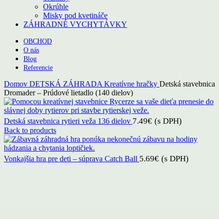
Okrúhle
Misky pod kvetináče
ZÁHRADNÉ VYCHYTÁVKY
OBCHOD
O nás
Blog
Referencie
Domov
DETSKÁ ZÁHRADA
Kreatívne hračky
Detská stavebnica
Dromader – Prúdové lietadlo (140 dielov)
7.49
€
(s DPH)
Detská stavebnica rytieri veža 136 dielov
Back to products
5.69
€
(s DPH)
Vonkajšia hra pre deti – súprava Catch Ball