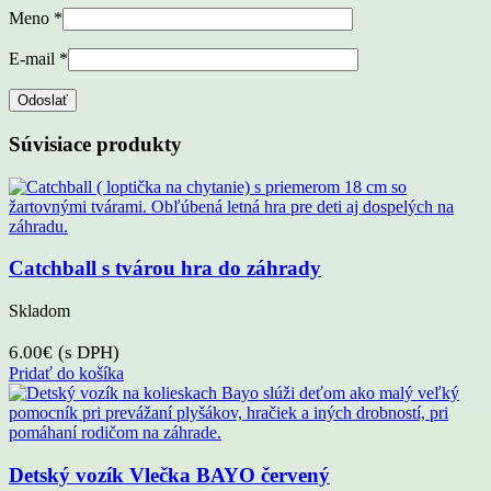
Meno
*
E-mail
*
Súvisiace produkty
Catchball s tvárou hra do záhrady
Skladom
6.00
€
(s DPH)
Pridať do košíka
Detský vozík Vlečka BAYO červený