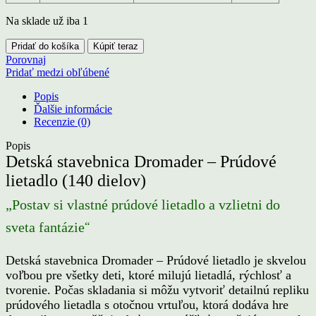
Na sklade už iba 1
množstvo
Pridať do košíka
Kúpiť teraz
Detská
Porovnaj
stavebnica
Pridať medzi obľúbené
Dromader
–
Popis
Prúdové
Ďalšie informácie
lietadlo
Recenzie (0)
(140
dielov)
Popis
Detská stavebnica Dromader – Prúdové
lietadlo (140 dielov)
„Postav si vlastné prúdové lietadlo a vzlietni do
“
sveta fantázie
Detská stavebnica Dromader – Prúdové lietadlo je skvelou
voľbou pre všetky deti, ktoré milujú lietadlá, rýchlosť a
tvorenie. Počas skladania si môžu vytvoriť detailnú repliku
prúdového lietadla s otočnou vrtuľou, ktorá dodáva hre