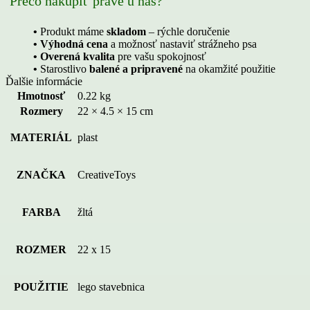
Prečo nakúpiť práve u nás?
•
Produkt máme
skladom
– rýchle doručenie
• Výhodná cena
a možnosť nastaviť strážneho psa
• Overená kvalita
pre vašu spokojnosť
•
Starostlivo
balené a pripravené
na okamžité použitie
Ďalšie informácie
Hmotnosť
0.22 kg
Rozmery
22 × 4.5 × 15 cm
MATERIÁL
plast
ZNAČKA
CreativeToys
FARBA
žltá
ROZMER
22 x 15
POUŽITIE
lego stavebnica