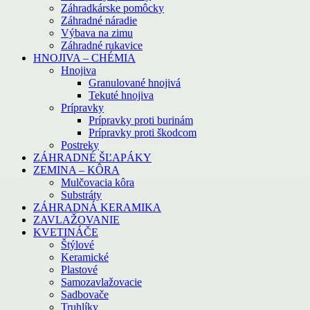
Záhradkárske pomôcky
Záhradné náradie
Výbava na zimu
Záhradné rukavice
HNOJIVA – CHÉMIA
Hnojiva
Granulované hnojivá
Tekuté hnojiva
Prípravky
Prípravky proti burinám
Prípravky proti škodcom
Postreky
ZÁHRADNÉ ŠĽAPÁKY
ZEMINA – KÔRA
Mulčovacia kôra
Substráty
ZÁHRADNÁ KERAMIKA
ZAVLAŽOVANIE
KVETINÁČE
Štýlové
Keramické
Plastové
Samozavlažovacie
Sadbovače
Truhlíky