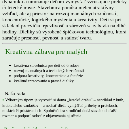
dynamiku a umožňuje deťom vymýšľať vzrušujúce preteky
či letecké misie. Stavebnica ponúka nielen atraktívny
vzhľad, ale aj priestor na rozvoj manuálnych zručností,
koncentrácie, logického myslenia a kreativity. Deti si pri
skladaní precvičia trpezlivosť a zároveň sa zabavia na dlhé
hodiny. Dieliky sú vyrobené špičkovou technológiou, ktorá
zaručuje presnosť, pevnosť a stálosť tvaru.
Kreatívna zábava pre malých
kreatívna stavebnica pre deti od 6 rokov
rozvoj manuálnych a technických zručností
podpora kreativity, koncentrácie a fantázie
kvalitné spracovanie a presné dieliky
Naša rada
•
Výborným tipom je vytvoriť si doma „leteckú dráhu“ – napríklad z kníh,
krabíc alebo vankúšov – a nechať dieťa vymýšľať príbehy o pretekoch,
misiách či pristávaniach. Spoločná hra s rodičmi dodá stavebnici ďalší
rozmer a podporí radosť z objavovania aj učenia.