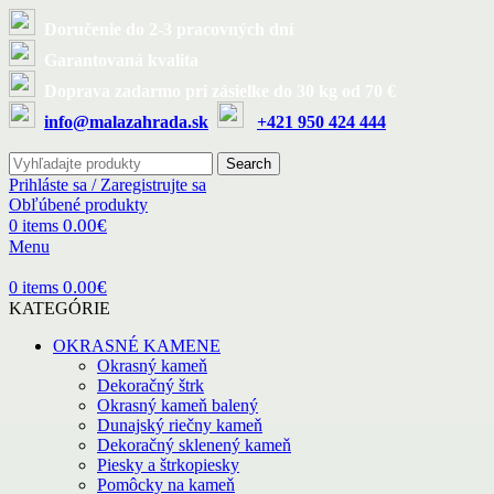
Doručenie do 2-3 pracovných dní
Garantovaná kvalita
Doprava zadarmo pri zásielke do 30 kg od 70 €
info@malazahrada.sk
+421 950 424 444
Search
Prihláste sa / Zaregistrujte sa
Obľúbené produkty
0.00
€
0
items
Menu
0.00
€
0
items
KATEGÓRIE
OKRASNÉ KAMENE
Okrasný kameň
Dekoračný štrk
Okrasný kameň balený
Dunajský riečny kameň
Dekoračný sklenený kameň
Piesky a štrkopiesky
Pomôcky na kameň