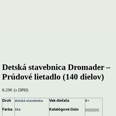
Click to enlarge
Detská stavebnica Dromader –
Prúdové lietadlo (140 dielov)
8.29
€
(s DPH)
Druh
Vek dieťaťa
detská stavebnica
6+
Farba
Katalógové číslo
000695
žltá