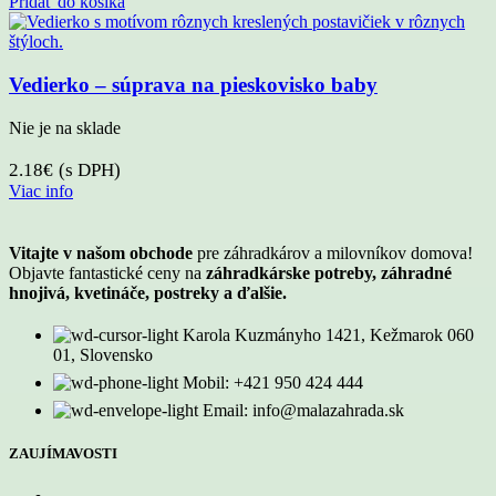
Pridať do košíka
Vedierko – súprava na pieskovisko baby
Nie je na sklade
2.18
€
(s DPH)
Viac info
Vitajte v našom obchode
pre záhradkárov a milovníkov domova!
Objavte fantastické ceny na
záhradkárske potreby, záhradné
hnojivá, kvetináče, postreky a ďalšie.
Karola Kuzmányho 1421, Kežmarok 060
01, Slovensko
Mobil: +421 950 424 444
Email: info@malazahrada.sk
ZAUJÍMAVOSTI