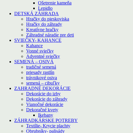
Ošetrenie kameňa
Lepidlo
DETSKÁ ZÁHRADA
Hračky do pieskoviska
Hračky do záhrady
Kreatívne hračky
Záhradné náradie pre deti
SVIEČKY- KAHANCE
Kahance
Vonné sviečky
Adventné sviečky
SEMENÁ – OSIVÁ
tradičné semená
priesady rastlín
trávnikové osiva
semená – cibuľky
ZAHRADNÉ DEKORÁCIE
Dekorácie do izby
Dekorácie do záhrady
Vianočné dekorácie
Dekoračné kvety
Ikebany
ZÁHRADKÁRSKE POTREBY
Textílie- Krycie plachty
Obrubníky- palisády