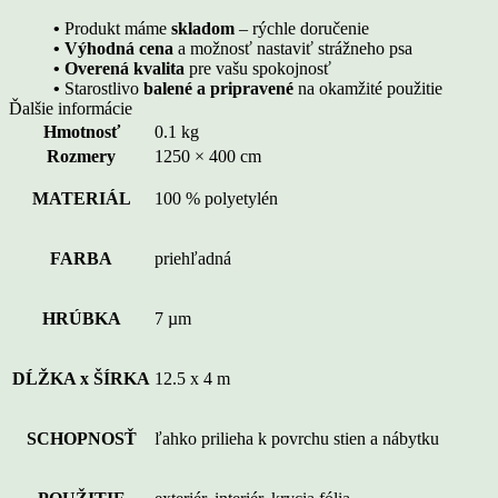
•
Produkt máme
skladom
– rýchle doručenie
• Výhodná cena
a možnosť nastaviť strážneho psa
• Overená kvalita
pre vašu spokojnosť
•
Starostlivo
balené a pripravené
na okamžité použitie
Ďalšie informácie
Hmotnosť
0.1 kg
Rozmery
1250 × 400 cm
MATERIÁL
100 % polyetylén
FARBA
priehľadná
HRÚBKA
7 µm
DĹŽKA x ŠÍRKA
12.5 x 4 m
SCHOPNOSŤ
ľahko prilieha k povrchu stien a nábytku