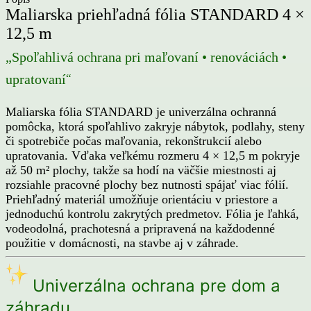
Maliarska priehľadná fólia STANDARD 4 ×
12,5 m
„Spoľahlivá ochrana pri maľovaní • renováciách •
“
upratovaní
Maliarska fólia STANDARD je univerzálna ochranná
pomôcka, ktorá spoľahlivo zakryje nábytok, podlahy, steny
či spotrebiče počas maľovania, rekonštrukcií alebo
upratovania. Vďaka veľkému rozmeru 4 × 12,5 m pokryje
až 50 m² plochy, takže sa hodí na väčšie miestnosti aj
rozsiahle pracovné plochy bez nutnosti spájať viac fólií.
Priehľadný materiál umožňuje orientáciu v priestore a
jednoduchú kontrolu zakrytých predmetov. Fólia je ľahká,
vodeodolná, prachotesná a pripravená na každodenné
použitie v domácnosti, na stavbe aj v záhrade.
Univerzálna ochrana pre dom a
záhradu