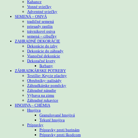
Kahance
Vonné sviečky
Adventné sviečky
SEMENÁ – OSIVÁ
tradičné semená
priesady rastlín
trávnikové osiva
semená – cibuľky
ZAHRADNÉ DEKORÁCIE
Dekorácie do izby
Dekorácie do záhrady
Vianočné dekorácie
Dekoračné kvety
Ikebany
ZÁHRADKÁRSKE POTREBY
Textílie- Krycie plachty
Obrubníky- palisády
Záhradkárske pomôcky
Záhradné náradie
Výbava na zimu
Záhradné rukavice
HNOJIVA – CHÉMIA
Hnojiva
Granulované hnojivá
Tekuté hnojiva
Prípravky
Prípravky proti burinám
Prípravky proti škodcom