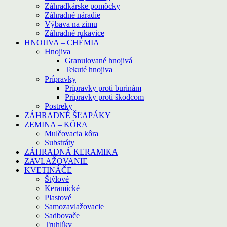
Záhradkárske pomôcky
Záhradné náradie
Výbava na zimu
Záhradné rukavice
HNOJIVA – CHÉMIA
Hnojiva
Granulované hnojivá
Tekuté hnojiva
Prípravky
Prípravky proti burinám
Prípravky proti škodcom
Postreky
ZÁHRADNÉ ŠĽAPÁKY
ZEMINA – KÔRA
Mulčovacia kôra
Substráty
ZÁHRADNÁ KERAMIKA
ZAVLAŽOVANIE
KVETINÁČE
Štýlové
Keramické
Plastové
Samozavlažovacie
Sadbovače
Truhlíky