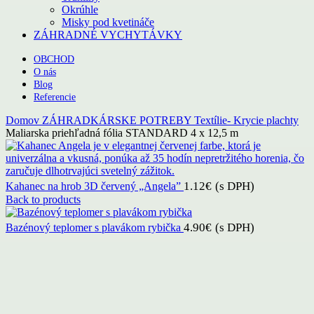
Okrúhle
Misky pod kvetináče
ZÁHRADNÉ VYCHYTÁVKY
OBCHOD
O nás
Blog
Referencie
Domov
ZÁHRADKÁRSKE POTREBY
Textílie- Krycie plachty
Maliarska priehľadná fólia STANDARD 4 x 12,5 m
1.12
€
(s DPH)
Kahanec na hrob 3D červený „Angela”
Back to products
4.90
€
(s DPH)
Bazénový teplomer s plavákom rybička
Click to enlarge