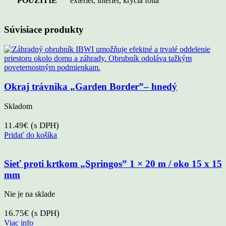
POUŽITIE
exteriér, interiér, krycia fólia
Súvisiace produkty
Okraj trávnika „Garden Border”– hnedý
Skladom
11.49
€
(s DPH)
Pridať do košíka
Sieť proti krtkom „Springos” 1 × 20 m / oko 15 x 15
mm
Nie je na sklade
16.75
€
(s DPH)
Viac info