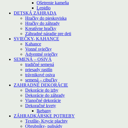
Ošetrenie kameňa
Lepidlo
DETSKÁ ZÁHRADA
Hračky do pieskoviska
Hračky do záhrady
Kreatívne hračky
Záhradné náradie pre deti
SVIEČKY- KAHANCE
Kahance
Vonné sviečky
Adventné sviečky
SEMENÁ – OSIVÁ
tradičné semená
priesady rastlín
trávnikové osiva
semená – cibuľky
ZAHRADNÉ DEKORÁCIE
Dekorácie do izby
Dekorácie do záhrady
Vianočné dekorácie
Dekoračné kvety
Ikebany
ZÁHRADKÁRSKE POTREBY
Textílie- Krycie plachty
Obrubníky- palisády