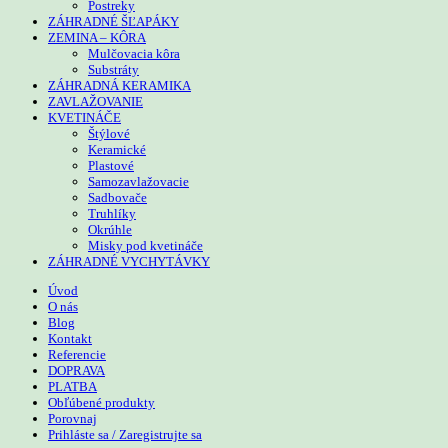
Postreky
ZÁHRADNÉ ŠĽAPÁKY
ZEMINA – KÔRA
Mulčovacia kôra
Substráty
ZÁHRADNÁ KERAMIKA
ZAVLAŽOVANIE
KVETINÁČE
Štýlové
Keramické
Plastové
Samozavlažovacie
Sadbovače
Truhlíky
Okrúhle
Misky pod kvetináče
ZÁHRADNÉ VYCHYTÁVKY
Úvod
O nás
Blog
Kontakt
Referencie
DOPRAVA
PLATBA
Obľúbené produkty
Porovnaj
Prihláste sa / Zaregistrujte sa