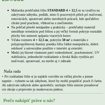
Maliarska priehľadná fólia
STANDARD 4 × 12,5
m sa využíva na
zakrývanie nábytku, podláh, stien či pracovných plôch pri maľovaní,
renováciách, upratovaní alebo stavebných prácach, kde spoľahlivo
chráni pred prachom, vlhkosťou a znečistením.
Na pohľad pôsobí nenápadne a prakticky – priehľadný materiál
umožňuje orientáciu pod fóliou a jej veľký formát pokryje rozsiahle
plochy bez nutnosti spájania viacerých kusov.
Vďaka rozmeru
4 × 12,5 m
, pokrytiu
50 m²
a materiálu z
polypropylénovej tkaniny ponúka fólia ľahkú manipuláciu, dobrú
odolnosť a univerzálne použitie v interiéri aj exteriéri.
Medzi jej hlavné vlastnosti patrí vodeodolnosť, prachotesnosť, UV
stabilizácia, jednoduché rozkladanie a široká škála využitia pri
maľovaní, upratovaní, na stavbe aj v záhrade.
Naša rada
•
Pri rozkladaní fólie si ju najskôr rozviňte na väčšej ploche a jemne
napnite – vyhnete sa tak záhybom, ktoré by mohli prepúšťať prach či farbu.
Ak zakrývate nábytok alebo spotrebiče, nechajte fóliu mierne presahovať
cez okraje a pripevnite ju maskovacou páskou.
Prečo nakúpiť práve u nás?