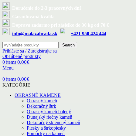
Doručenie do 2-3 pracovných dní
Garantovaná kvalita
Doprava zadarmo pri zásielke do 30 kg od 70 €
info@malazahrada.sk
+421 950 424 444
Search
Prihláste sa / Zaregistrujte sa
Obľúbené produkty
0.00
€
0
items
Menu
0.00
€
0
items
KATEGÓRIE
OKRASNÉ KAMENE
Okrasný kameň
Dekoračný štrk
Okrasný kameň balený
Dunajský riečny kameň
Dekoračný sklenený kameň
Piesky a štrkopiesky
Pomôcky na kameň