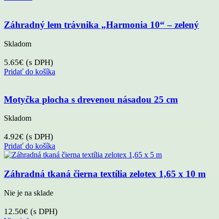
Záhradný lem trávnika „Harmonia 10“ – zelený
Skladom
5.65
€
(s DPH)
Pridať do košíka
Motyčka plocha s drevenou násadou 25 cm
Skladom
4.92
€
(s DPH)
Pridať do košíka
Záhradná tkaná čierna textília zelotex 1,65 x 10 m
Nie je na sklade
12.50
€
(s DPH)