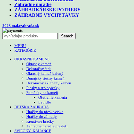
Záhradné náradie
ZÁHRADKÁRSKE POTREBY
ZÁHRADNÉ VYCHYTÁVKY
2023 malazahrada.sk
Search
MENU
KATEGÓRIE
OKRASNÉ KAMENE
Okrasný kameň
Dekoračný štrk
Okrasný kameň balený
Dunajský riečny kameň
Dekoračný sklenený kameň
Piesky a štrkopiesky
Pomôcky na kameň
Ošetrenie kameňa
Lepidlo
DETSKÁ ZÁHRADA
Hračky do pieskoviska
Hračky do záhrady
Kreatívne hračky
Záhradné náradie pre deti
SVIEČKY- KAHANCE