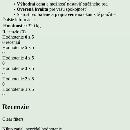
• Výhodná cena
a možnosť nastaviť strážneho psa
• Overená kvalita
pre vašu spokojnosť
•
Starostlivo
balené a pripravené
na okamžité použitie
Ďalšie informácie
Hmotnosť
0.320 kg
Recenzie (0)
Hodnotenie
0
z 5
0 recenzií
Hodnotenie
5
z 5
0
Hodnotenie
4
z 5
0
Hodnotenie
3
z 5
0
Hodnotenie
2
z 5
0
Hodnotenie
1
z 5
0
Recenzie
Clear filters
Nikto zatiaľ nepridal hodnotenie.