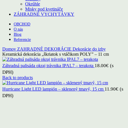
Okrúhle
Misky pod kvetináče
ZÁHRADNÉ VYCHYTÁVKY
OBCHOD
O nás
Blog
Referencie
Domov
ZAHRADNÉ DEKORÁCIE
Dekorácie do izby
Keramická dekorácia „škriatok s vtáčikom POLY” – 11 cm
18.00
€
(s
Záhradná palisáda okraj trávnika IPAL7 – terakota
DPH)
Back to products
11.90
€
(s
Hurricane Light LED lampión – sklenený tmavý, 15 cm
DPH)
Click to enlarge