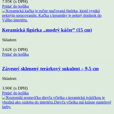
7.95
€
(s DPH)
Pridať do košíka
Keramická figúrka „modrý káčer” (15 cm)
Skladom
3.62
€
(s DPH)
Pridať do košíka
Závesný sklenený terárkový sukulent – 9,5 cm
Skladom
3.90
€
(s DPH)
Pridať do košíka