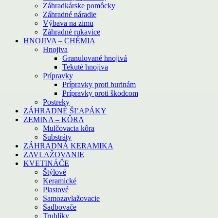
Záhradkárske pomôcky
Záhradné náradie
Výbava na zimu
Záhradné rukavice
HNOJIVA – CHÉMIA
Hnojiva
Granulované hnojivá
Tekuté hnojiva
Prípravky
Prípravky proti burinám
Prípravky proti škodcom
Postreky
ZÁHRADNÉ ŠĽAPÁKY
ZEMINA – KÔRA
Mulčovacia kôra
Substráty
ZÁHRADNÁ KERAMIKA
ZAVLAŽOVANIE
KVETINÁČE
Štýlové
Keramické
Plastové
Samozavlažovacie
Sadbovače
Truhlíky