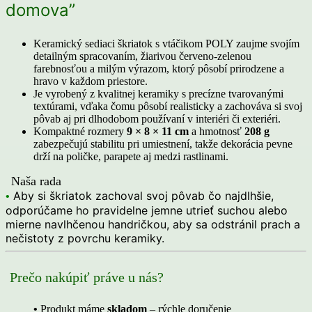
domova”
Keramický sediaci škriatok s vtáčikom POLY zaujme svojím
detailným spracovaním, žiarivou červeno‑zelenou
farebnosťou a milým výrazom, ktorý pôsobí prirodzene a
hravo v každom priestore.
Je vyrobený z kvalitnej keramiky s precízne tvarovanými
textúrami, vďaka čomu pôsobí realisticky a zachováva si svoj
pôvab aj pri dlhodobom používaní v interiéri či exteriéri.
Kompaktné rozmery
9 × 8 × 11 cm
a hmotnosť
208 g
zabezpečujú stabilitu pri umiestnení, takže dekorácia pevne
drží na poličke, parapete aj medzi rastlinami.
Naša rada
Aby si škriatok zachoval svoj pôvab čo najdlhšie,
•
odporúčame ho pravidelne jemne utrieť suchou alebo
mierne navlhčenou handričkou, aby sa odstránil prach a
nečistoty z povrchu keramiky.
Prečo nakúpiť práve u nás?
•
Produkt máme
skladom
– rýchle doručenie