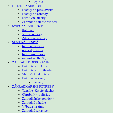
Lepidlo
DETSKÁ ZÁHRADA
Hračky do pieskoviska
Hračky do záhrady
Kreatívne hračky
Záhradné náradie pre deti
SVIEČKY- KAHANCE
Kahance
Vonné sviečky
Adventné sviečky
SEMENÁ – OSIVÁ
tradičné semená
priesady rastlín
trávnikové osiva
semená – cibuľky
ZAHRADNÉ DEKORÁCIE
Dekorácie do izby
Dekorácie do záhrady
Vianočné dekorácie
Dekoračné kvety
Ikebany
ZÁHRADKÁRSKE POTREBY
Textílie- Krycie plachty
Obrubníky- palisády
Záhradkárske pomôcky
Záhradné náradie
Výbava na zimu
Záhradné rukavice