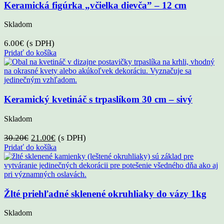
Keramická figúrka „včielka dievča” – 12 cm
Skladom
6.00
€
(s DPH)
Pridať do košíka
Keramický kvetináč s trpaslíkom 30 cm – sivý
Skladom
Pôvodná
Aktuálna
30.20
€
21.00
€
(s DPH)
cena
cena
Pridať do košíka
bola:
je:
30.20€.
21.00€.
Žlté priehľadné sklenené okruhliaky do vázy 1kg
Skladom