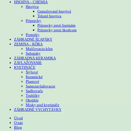
HNOJIVA – CHÉMIA
Hnojiva
Granulované hnojivá
Tekuté hnojiva
Prípravky
Prípravky proti burinám
Prípravky proti škodcom
Postreky
ZÁHRADNÉ ŠĽAPÁKY
ZEMINA – KÔRA
Mulčovacia kôra
Substráty
ZÁHRADNÁ KERAMIKA
ZAVLAŽOVANIE
KVETINÁČE
Štýlové
Keramické
Plastové
Samozavlažovacie
Sadbovače
Truhlíky
Okrúhle
Misky pod kvetináče
ZÁHRADNÉ VYCHYTÁVKY
Úvod
O nás
Blog