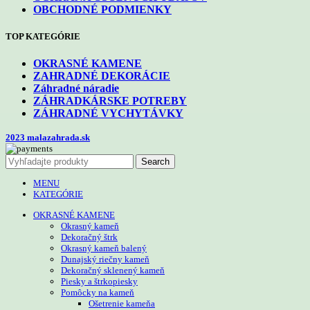
OBCHODNÉ PODMIENKY
TOP KATEGÓRIE
OKRASNÉ KAMENE
ZAHRADNÉ DEKORÁCIE
Záhradné náradie
ZÁHRADKÁRSKE POTREBY
ZÁHRADNÉ VYCHYTÁVKY
2023 malazahrada.sk
Search
MENU
KATEGÓRIE
OKRASNÉ KAMENE
Okrasný kameň
Dekoračný štrk
Okrasný kameň balený
Dunajský riečny kameň
Dekoračný sklenený kameň
Piesky a štrkopiesky
Pomôcky na kameň
Ošetrenie kameňa