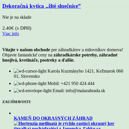
Dekoračná kytica „žlté slnečnice”
Nie je na sklade
2.40
€
(s DPH)
Viac info
Vitajte v našom obchode
pre záhradkárov a milovníkov domova!
Objavte fantastické ceny na
záhradkárske potreby, záhradné
hnojivá, kvetináče, postreky a ďalšie.
Karola Kuzmányho 1421, Kežmarok 060
01, Slovensko
Mobil: +421 950 424 444
Email: info@malazahrada.sk
ZAUJÍMAVOSTI
KAMEŇ DO OKRASNÝCH ZÁHRAD