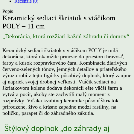
POLY”
Recenzie (0)
–
11
Popis
cm
Keramický sediaci škriatok s vtáčikom
POLY – 11 cm
„Dekorácia, ktorá rozžiari každú záhradu či domov“
Keramický sediaci škriatok s vtáčikom POLY je milá
dekorácia, ktorá okamžite prinesie do priestoru hravosť,
farby a kúsok rozprávkového čara. Kombinácia žiarivých
červeno‑zelených tónov, jemných detailov a priateľského
výrazu robí z tejto figúrky pôsobivý doplnok, ktorý zaujme
aj napriek svojej drobnej veľkosti. Vtáčik sediaci na
škriatkovom kolene dodáva dekorácii ešte väčší šarm a
vytvára pocit, akoby ste zachytili malý moment z
rozprávky. Vďaka kvalitnej keramike pôsobí škriatok
prirodzene, živo a krásne zapadne medzi rastliny, na
poličku, parapet či do záhradného zákutia.
Štýlový doplnok „do záhrady aj