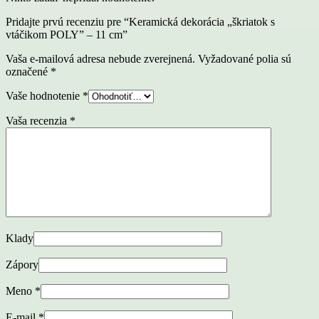
Pridajte prvú recenziu pre “Keramická dekorácia „škriatok s
vtáčikom POLY” – 11 cm”
Vaša e-mailová adresa nebude zverejnená.
Vyžadované polia sú
označené
*
Vaše hodnotenie
*
Vaša recenzia
*
Klady
Zápory
Meno
*
E-mail
*