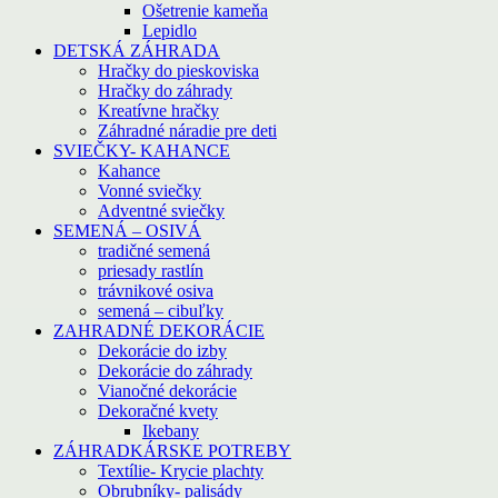
Ošetrenie kameňa
Lepidlo
DETSKÁ ZÁHRADA
Hračky do pieskoviska
Hračky do záhrady
Kreatívne hračky
Záhradné náradie pre deti
SVIEČKY- KAHANCE
Kahance
Vonné sviečky
Adventné sviečky
SEMENÁ – OSIVÁ
tradičné semená
priesady rastlín
trávnikové osiva
semená – cibuľky
ZAHRADNÉ DEKORÁCIE
Dekorácie do izby
Dekorácie do záhrady
Vianočné dekorácie
Dekoračné kvety
Ikebany
ZÁHRADKÁRSKE POTREBY
Textílie- Krycie plachty
Obrubníky- palisády