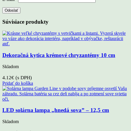
Súvisiace produkty
Dekoračná kytica krémové chryzantémy 10 cm
Skladom
4.12
€
(s DPH)
Pridať do košíka
LED solárna lampa „hnedá sova” – 12,5 cm
Skladom