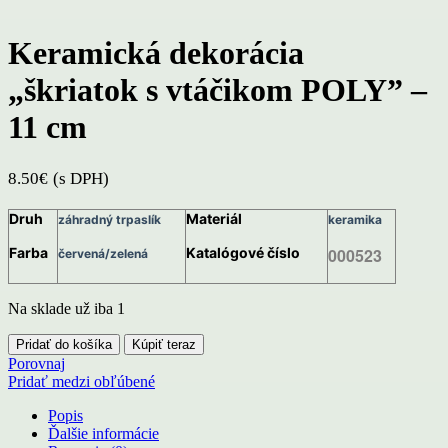
Keramická dekorácia
„škriatok s vtáčikom POLY” –
11 cm
8.50
€
(s DPH)
Druh
Materiál
záhradný trpaslík
keramika
Farba
Katalógové číslo
000523
červená/zelená
Na sklade už iba 1
množstvo
Pridať do košíka
Kúpiť teraz
Keramická
Porovnaj
dekorácia
Pridať medzi obľúbené
„škriatok
s
Popis
vtáčikom
Ďalšie informácie