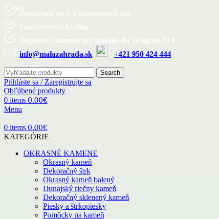
-30%
Doručenie do 2-3 pracovných dní
Garantovaná kvalita
Doprava zadarmo pri zásielke do 30 kg od 70 €
info@malazahrada.sk
+421 950 424 444
Search
Prihláste sa / Zaregistrujte sa
Obľúbené produkty
0.00
€
0
items
Menu
0.00
€
0
items
KATEGÓRIE
OKRASNÉ KAMENE
Okrasný kameň
Dekoračný štrk
Okrasný kameň balený
Dunajský riečny kameň
Dekoračný sklenený kameň
Piesky a štrkopiesky
Pomôcky na kameň