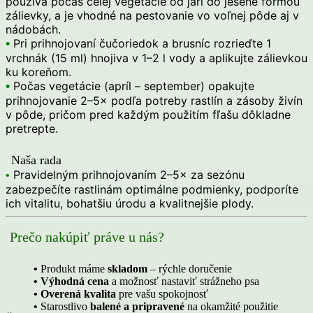
používa počas celej vegetácie od jari do jesene formou
zálievky, a je vhodné na pestovanie vo voľnej pôde aj v
nádobách.
•
Pri prihnojovaní čučoriedok a brusníc rozrieďte 1
vrchnák (15 ml) hnojiva v 1–2 l vody a aplikujte zálievkou
ku koreňom.
•
Počas vegetácie (apríl – september) opakujte
prihnojovanie 2–5× podľa potreby rastlín a zásoby živín
v pôde, pričom pred každým použitím fľašu dôkladne
pretrepte.
Naša rada
Pravidelným prihnojovaním 2–5× za sezónu
•
zabezpečíte rastlinám optimálne podmienky, podporíte
ich vitalitu, bohatšiu úrodu a kvalitnejšie plody.
Prečo nakúpiť práve u nás?
•
Produkt máme
skladom
– rýchle doručenie
• Výhodná cena
a možnosť nastaviť strážneho psa
• Overená kvalita
pre vašu spokojnosť
•
Starostlivo
balené a pripravené
na okamžité použitie