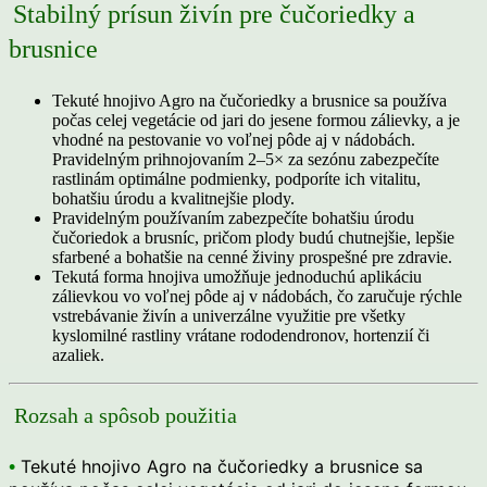
Stabilný prísun živín pre čučoriedky a
brusnice
Tekuté hnojivo Agro na čučoriedky a brusnice sa používa
počas celej vegetácie od jari do jesene formou zálievky, a je
vhodné na pestovanie vo voľnej pôde aj v nádobách.
Pravidelným prihnojovaním 2–5× za sezónu zabezpečíte
rastlinám optimálne podmienky, podporíte ich vitalitu,
bohatšiu úrodu a kvalitnejšie plody.
Pravidelným používaním zabezpečíte bohatšiu úrodu
čučoriedok a brusníc, pričom plody budú chutnejšie, lepšie
sfarbené a bohatšie na cenné živiny prospešné pre zdravie.
Tekutá forma hnojiva umožňuje jednoduchú aplikáciu
zálievkou vo voľnej pôde aj v nádobách, čo zaručuje rýchle
vstrebávanie živín a univerzálne využitie pre všetky
kyslomilné rastliny vrátane rododendronov, hortenzií či
azaliek.
Rozsah a spôsob použitia
•
Tekuté hnojivo Agro na čučoriedky a brusnice sa