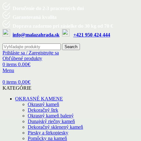
Doručenie do 2-3 pracovných dní
Garantovaná kvalita
Doprava zadarmo pri zásielke do 30 kg od 70 €
info@malazahrada.sk
+421 950 424 444
Search
Prihláste sa / Zaregistrujte sa
Obľúbené produkty
0.00
€
0
items
Menu
0.00
€
0
items
KATEGÓRIE
OKRASNÉ KAMENE
Okrasný kameň
Dekoračný štrk
Okrasný kameň balený
Dunajský riečny kameň
Dekoračný sklenený kameň
Piesky a štrkopiesky
Pomôcky na kameň