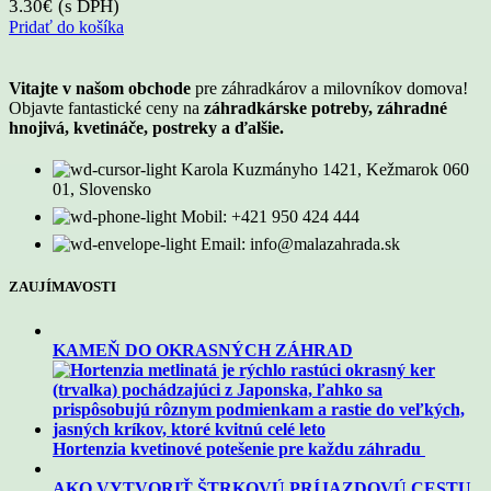
3.30
€
(s DPH)
Pridať do košíka
Vitajte v našom obchode
pre záhradkárov a milovníkov domova!
Objavte fantastické ceny na
záhradkárske potreby, záhradné
hnojivá, kvetináče, postreky a ďalšie.
Karola Kuzmányho 1421, Kežmarok 060
01, Slovensko
Mobil: +421 950 424 444
Email: info@malazahrada.sk
ZAUJÍMAVOSTI
KAMEŇ DO OKRASNÝCH ZÁHRAD
Hortenzia kvetinové potešenie pre každu záhradu
AKO VYTVORIŤ ŠTRKOVÚ PRÍJAZDOVÚ CESTU