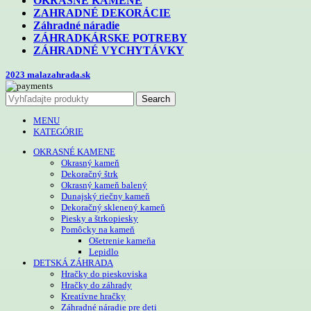
OKRASNÉ KAMENE
ZAHRADNÉ DEKORÁCIE
Záhradné náradie
ZÁHRADKÁRSKE POTREBY
ZÁHRADNÉ VYCHYTÁVKY
2023 malazahrada.sk
Search
MENU
KATEGÓRIE
OKRASNÉ KAMENE
Okrasný kameň
Dekoračný štrk
Okrasný kameň balený
Dunajský riečny kameň
Dekoračný sklenený kameň
Piesky a štrkopiesky
Pomôcky na kameň
Ošetrenie kameňa
Lepidlo
DETSKÁ ZÁHRADA
Hračky do pieskoviska
Hračky do záhrady
Kreatívne hračky
Záhradné náradie pre deti