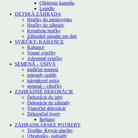
Ošetrenie kameňa
Lepidlo
DETSKÁ ZÁHRADA
Hračky do pieskoviska
Hračky do záhrady
Kreatívne hračky
Záhradné náradie pre deti
SVIEČKY- KAHANCE
Kahance
Vonné sviečky
Adventné sviečky
SEMENÁ – OSIVÁ
tradičné semená
priesady rastlín
trávnikové osiva
semená – cibuľky
ZAHRADNÉ DEKORÁCIE
Dekorácie do izby
Dekorácie do záhrady
Vianočné dekorácie
Dekoračné kvety
Ikebany
ZÁHRADKÁRSKE POTREBY
Textílie- Krycie plachty
Obrubníky- palisády