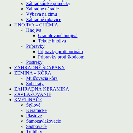
Záhradkárske pomôcky
Záhradné náradie
Výbava na zimu
Záhradné rukavice
HNOJIVA – CHÉMIA
Hnojiva
Granulované hnojivá
Tekuté hnojiva
Prípravky
Prípravky proti burinám
Prípravky proti škodcom
Postreky
ZÁHRADNÉ ŠĽAPÁKY
ZEMINA – KÔRA
Mulčovacia kôra
Substráty
ZÁHRADNÁ KERAMIKA
ZAVLAŽOVANIE
KVETINÁČE
Štýlové
Keramické
Plastové
Samozavlažovacie
Sadbovače
Truhlíky