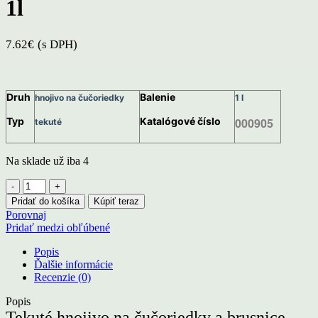
1l
7.62
€
(s DPH)
Druh
Balenie
hnojivo na čučoriedky
1 l
Typ
Katalógové číslo
000905
tekuté
Na sklade už iba 4
množstvo
Kvapalné
Pridať do košíka
Kúpiť teraz
hnojivo
Porovnaj
na
Pridať medzi obľúbené
čučoriedky
a
Popis
brusnice
Ďalšie informácie
Agro
Recenzie (0)
CS
1l
Popis
Tekuté hnojivo na čučoriedky a brusnice