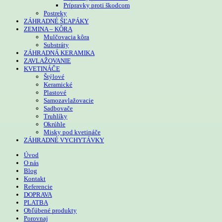
Prípravky proti škodcom
Postreky
ZÁHRADNÉ ŠĽAPÁKY
ZEMINA – KÔRA
Mulčovacia kôra
Substráty
ZÁHRADNÁ KERAMIKA
ZAVLAŽOVANIE
KVETINÁČE
Štýlové
Keramické
Plastové
Samozavlažovacie
Sadbovače
Truhlíky
Okrúhle
Misky pod kvetináče
ZÁHRADNÉ VYCHYTÁVKY
Úvod
O nás
Blog
Kontakt
Referencie
DOPRAVA
PLATBA
Obľúbené produkty
Porovnaj