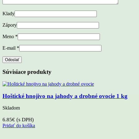
Klady
Zápory
Meno
*
E-mail
*
Súvisiace produkty
Hoštické hnojivo na jahody a drobné ovocie 1 kg
Skladom
6.85
€
(s DPH)
Pridať do košíka