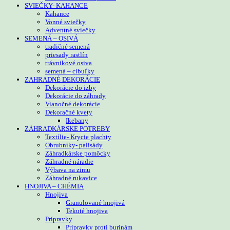
SVIEČKY- KAHANCE
Kahance
Vonné sviečky
Adventné sviečky
SEMENÁ – OSIVÁ
tradičné semená
priesady rastlín
trávnikové osiva
semená – cibuľky
ZAHRADNÉ DEKORÁCIE
Dekorácie do izby
Dekorácie do záhrady
Vianočné dekorácie
Dekoračné kvety
Ikebany
ZÁHRADKÁRSKE POTREBY
Textílie- Krycie plachty
Obrubníky- palisády
Záhradkárske pomôcky
Záhradné náradie
Výbava na zimu
Záhradné rukavice
HNOJIVA – CHÉMIA
Hnojiva
Granulované hnojivá
Tekuté hnojiva
Prípravky
Prípravky proti burinám