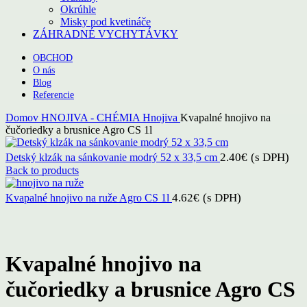
Okrúhle
Misky pod kvetináče
ZÁHRADNÉ VYCHYTÁVKY
OBCHOD
O nás
Blog
Referencie
Domov
HNOJIVA - CHÉMIA
Hnojiva
Kvapalné hnojivo na
čučoriedky a brusnice Agro CS 1l
2.40
€
(s DPH)
Detský klzák na sánkovanie modrý 52 x 33,5 cm
Back to products
4.62
€
(s DPH)
Kvapalné hnojivo na ruže Agro CS 1l
Click to enlarge
Kvapalné hnojivo na
čučoriedky a brusnice Agro CS