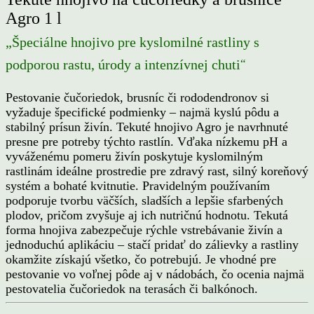
Agro 1 l
„Špeciálne hnojivo pre kyslomilné rastliny s
“
podporou rastu, úrody a intenzívnej chuti
Pestovanie čučoriedok, brusníc či rododendronov si
vyžaduje špecifické podmienky – najmä kyslú pôdu a
stabilný prísun živín. Tekuté hnojivo Agro je navrhnuté
presne pre potreby týchto rastlín. Vďaka nízkemu pH a
vyváženému pomeru živín poskytuje kyslomilným
rastlinám ideálne prostredie pre zdravý rast, silný koreňový
systém a bohaté kvitnutie. Pravidelným používaním
podporuje tvorbu väčších, sladších a lepšie sfarbených
plodov, pričom zvyšuje aj ich nutričnú hodnotu. Tekutá
forma hnojiva zabezpečuje rýchle vstrebávanie živín a
jednoduchú aplikáciu – stačí pridať do zálievky a rastliny
okamžite získajú všetko, čo potrebujú. Je vhodné pre
pestovanie vo voľnej pôde aj v nádobách, čo ocenia najmä
pestovatelia čučoriedok na terasách či balkónoch.