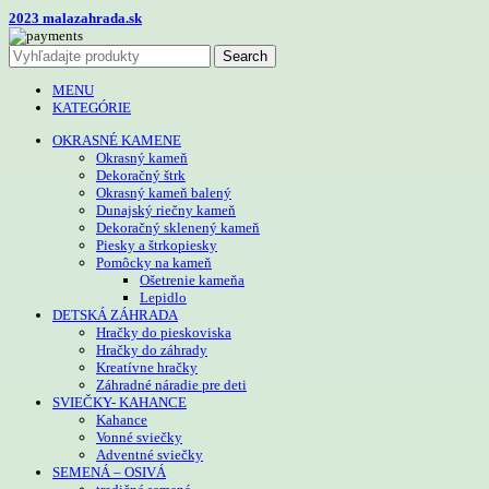
2023 malazahrada.sk
Search
MENU
KATEGÓRIE
OKRASNÉ KAMENE
Okrasný kameň
Dekoračný štrk
Okrasný kameň balený
Dunajský riečny kameň
Dekoračný sklenený kameň
Piesky a štrkopiesky
Pomôcky na kameň
Ošetrenie kameňa
Lepidlo
DETSKÁ ZÁHRADA
Hračky do pieskoviska
Hračky do záhrady
Kreatívne hračky
Záhradné náradie pre deti
SVIEČKY- KAHANCE
Kahance
Vonné sviečky
Adventné sviečky
SEMENÁ – OSIVÁ