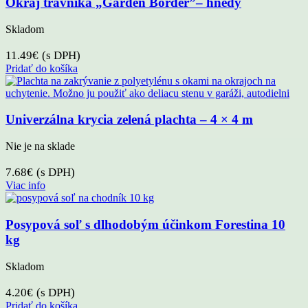
Okraj trávnika „Garden Border”– hnedý
Skladom
11.49
€
(s DPH)
Pridať do košíka
Univerzálna krycia zelená plachta – 4 × 4 m
Nie je na sklade
7.68
€
(s DPH)
Viac info
Posypová soľ s dlhodobým účinkom Forestina 10
kg
Skladom
4.20
€
(s DPH)
Pridať do košíka