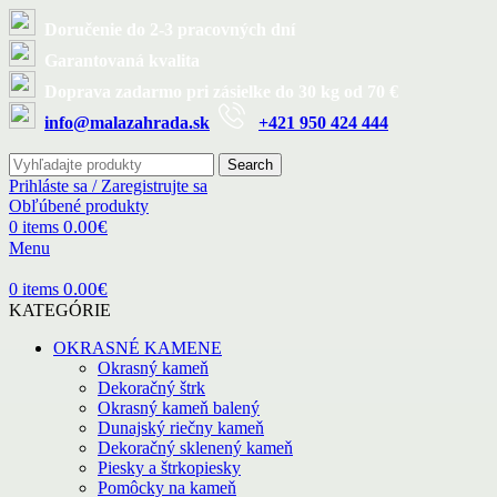
Doručenie do 2-3 pracovných dní
Garantovaná kvalita
Doprava zadarmo pri zásielke do 30 kg od 70 €
info@malazahrada.sk
+421 950 424 444
Search
Prihláste sa / Zaregistrujte sa
Obľúbené produkty
0.00
€
0
items
Menu
0.00
€
0
items
KATEGÓRIE
OKRASNÉ KAMENE
Okrasný kameň
Dekoračný štrk
Okrasný kameň balený
Dunajský riečny kameň
Dekoračný sklenený kameň
Piesky a štrkopiesky
Pomôcky na kameň