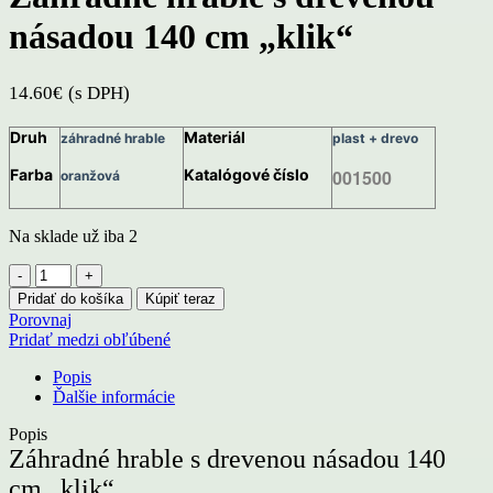
násadou 140 cm „klik“
14.60
€
(s DPH)
Druh
Materiál
záhradné hrable
plast + drevo
Farba
Katalógové číslo
001500
oranžová
Na sklade už iba 2
množstvo
Záhradné
Pridať do košíka
Kúpiť teraz
hrable
Porovnaj
s
Pridať medzi obľúbené
drevenou
násadou
Popis
140
Ďalšie informácie
cm
„klik“
Popis
Záhradné hrable s drevenou násadou 140
cm „klik“