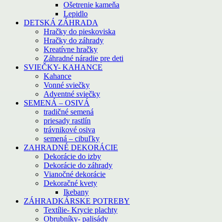
Ošetrenie kameňa
Lepidlo
DETSKÁ ZÁHRADA
Hračky do pieskoviska
Hračky do záhrady
Kreatívne hračky
Záhradné náradie pre deti
SVIEČKY- KAHANCE
Kahance
Vonné sviečky
Adventné sviečky
SEMENÁ – OSIVÁ
tradičné semená
priesady rastlín
trávnikové osiva
semená – cibuľky
ZAHRADNÉ DEKORÁCIE
Dekorácie do izby
Dekorácie do záhrady
Vianočné dekorácie
Dekoračné kvety
Ikebany
ZÁHRADKÁRSKE POTREBY
Textílie- Krycie plachty
Obrubníky- palisády