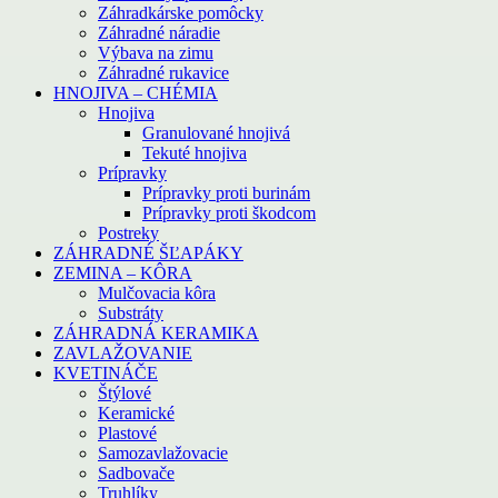
Záhradkárske pomôcky
Záhradné náradie
Výbava na zimu
Záhradné rukavice
HNOJIVA – CHÉMIA
Hnojiva
Granulované hnojivá
Tekuté hnojiva
Prípravky
Prípravky proti burinám
Prípravky proti škodcom
Postreky
ZÁHRADNÉ ŠĽAPÁKY
ZEMINA – KÔRA
Mulčovacia kôra
Substráty
ZÁHRADNÁ KERAMIKA
ZAVLAŽOVANIE
KVETINÁČE
Štýlové
Keramické
Plastové
Samozavlažovacie
Sadbovače
Truhlíky