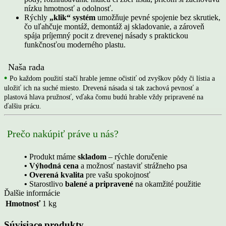
nízku hmotnosť a odolnosť.
Rýchly
„klik“ systém
umožňuje pevné spojenie bez skrutiek,
čo uľahčuje montáž, demontáž aj skladovanie, a zároveň
spája príjemný pocit z drevenej násady s praktickou
funkčnosťou moderného plastu.
Naša rada
•
Po každom použití stačí hrable jemne očistiť od zvyškov pôdy či lístia a
uložiť ich na suché miesto. Drevená násada si tak zachová pevnosť a
plastová hlava pružnosť, vďaka čomu budú hrable vždy pripravené na
ďalšiu prácu.
Prečo nakúpiť práve u nás?
•
Produkt máme
skladom
– rýchle doručenie
• Výhodná cena
a možnosť nastaviť strážneho psa
• Overená kvalita
pre vašu spokojnosť
•
Starostlivo
balené a pripravené
na okamžité použitie
Ďalšie informácie
Hmotnosť
1 kg
Súvisiace produkty