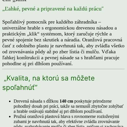
“
„Ľahké, pevné a pripravené na každú prácu
Spoľahlivý pomocník pre každého záhradníka –
univerzálne hrable s ergonomickou drevenou násadou a
praktickým „klik“ systémom, ktorý zaručuje rýchle a
pevné spojenie bez skrutiek a náradia. Oranžová pracovná
časť z odolného plastu je navrhnutá tak, aby zvládla všetko
od zrovnávania pôdy až po zber lístia či mulču. Vďaka
ľahkej konštrukcii a pevnej násade sa s hrabľami pracuje
pohodlne aj pri dlhšom používaní.
„Kvalita, na ktorú sa môžete
spoľahnúť
”
Drevená násada s dĺžkou
140 cm
poskytuje prirodzene
pohodlný dosah pri práci, takže sa nemusíš zbytočne zohýbať
a hrable ostávajú stabilné aj pri dlhšom používaní.
Pružná oranžová plastová hlava s rovnomerne rozloženými
zubami je navrhnutá tak, aby efektívne zvládla zrovnávanie
pôdy, rozhrabávanie mulču či zber lístia, pričom si zachováva