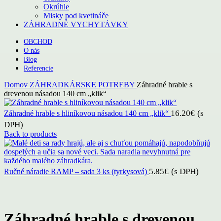
Okrúhle
Misky pod kvetináče
ZÁHRADNÉ VYCHYTÁVKY
OBCHOD
O nás
Blog
Referencie
Domov
ZÁHRADKÁRSKE POTREBY
Záhradné hrable s
drevenou násadou 140 cm „klik“
16.20
€
(s
Záhradné hrable s hliníkovou násadou 140 cm „klik“
DPH)
Back to products
5.85
€
(s DPH)
Ručné náradie RAMP – sada 3 ks (tyrkysová)
Click to enlarge
Záhradné hrable s drevenou