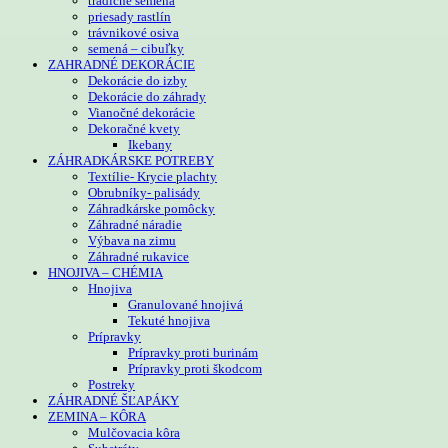
tradičné semená
priesady rastlín
trávnikové osiva
semená – cibuľky
ZAHRADNÉ DEKORÁCIE
Dekorácie do izby
Dekorácie do záhrady
Vianočné dekorácie
Dekoračné kvety
Ikebany
ZÁHRADKÁRSKE POTREBY
Textílie- Krycie plachty
Obrubníky- palisády
Záhradkárske pomôcky
Záhradné náradie
Výbava na zimu
Záhradné rukavice
HNOJIVA – CHÉMIA
Hnojiva
Granulované hnojivá
Tekuté hnojiva
Prípravky
Prípravky proti burinám
Prípravky proti škodcom
Postreky
ZÁHRADNÉ ŠĽAPÁKY
ZEMINA – KÔRA
Mulčovacia kôra