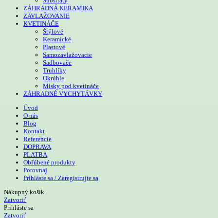
Substráty
ZÁHRADNÁ KERAMIKA
ZAVLAŽOVANIE
KVETINÁČE
Štýlové
Keramické
Plastové
Samozavlažovacie
Sadbovače
Truhlíky
Okrúhle
Misky pod kvetináče
ZÁHRADNÉ VYCHYTÁVKY
Úvod
O nás
Blog
Kontakt
Referencie
DOPRAVA
PLATBA
Obľúbené produkty
Porovnaj
Prihláste sa / Zaregistrujte sa
Nákupný košík
Zatvoriť
Prihláste sa
Zatvoriť