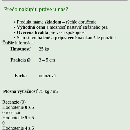
Prečo nakúpiť práve u nás?
•
Produkt máme
skladom
– rýchle doručenie
• Výhodná cena
a možnosť nastaviť strážneho psa
• Overená kvalita
pre vašu spokojnosť
•
Starostlivo
balené a pripravené
na okamžité použitie
Ďalšie informácie
Hmotnosť
25 kg
Frakcia Ø
3 – 5 cm
Farba
oranžová
Plošná výťažnosť
75 kg / m2
Recenzie (0)
Hodnotenie
0
z 5
0 recenzií
Hodnotenie
5
z 5
0
Hodnotenie
4
z 5