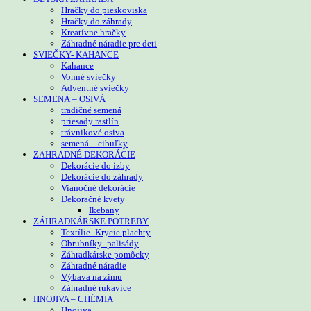
Hračky do pieskoviska
Hračky do záhrady
Kreatívne hračky
Záhradné náradie pre deti
SVIEČKY- KAHANCE
Kahance
Vonné sviečky
Adventné sviečky
SEMENÁ – OSIVÁ
tradičné semená
priesady rastlín
trávnikové osiva
semená – cibuľky
ZAHRADNÉ DEKORÁCIE
Dekorácie do izby
Dekorácie do záhrady
Vianočné dekorácie
Dekoračné kvety
Ikebany
ZÁHRADKÁRSKE POTREBY
Textílie- Krycie plachty
Obrubníky- palisády
Záhradkárske pomôcky
Záhradné náradie
Výbava na zimu
Záhradné rukavice
HNOJIVA – CHÉMIA
Hnojiva