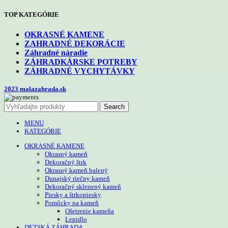
TOP KATEGÓRIE
OKRASNÉ KAMENE
ZAHRADNÉ DEKORÁCIE
Záhradné náradie
ZÁHRADKÁRSKE POTREBY
ZÁHRADNÉ VYCHYTÁVKY
2023 malazahrada.sk
Search
MENU
KATEGÓRIE
OKRASNÉ KAMENE
Okrasný kameň
Dekoračný štrk
Okrasný kameň balený
Dunajský riečny kameň
Dekoračný sklenený kameň
Piesky a štrkopiesky
Pomôcky na kameň
Ošetrenie kameňa
Lepidlo
DETSKÁ ZÁHRADA