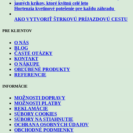
Hortenzia kvetinové potešenie pre každu záhradu
AKO VYTVORIŤ ŠTRKOVÚ PRÍJAZDOVÚ CESTU
PRE KLIENTOV
O NÁS
BLOG
ČASTÉ OTÁZKY
KONTAKT
O NÁKUPE
OBĽÚBENÉ PRODUKTY
REFERENCIE
INFORMÁCIE
MOŽNOSTI DOPRAVY
MOŽNOSTI PLATBY
REKLAMÁCIE
SÚBORY COOKIES
SÚBORY NA STIAHNUTIE
OCHRANA OSOBNÝCH ÚDAJOV
OBCHODNÉ PODMIENKY