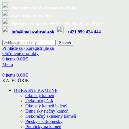
Doručenie do 2-3 pracovných dní
Garantovaná kvalita
Doprava zadarmo pri zásielke do 30 kg od 70 €
info@malazahrada.sk
+421 950 424 444
Search
Prihláste sa / Zaregistrujte sa
Obľúbené produkty
0.00
€
0
items
Menu
0.00
€
0
items
KATEGÓRIE
OKRASNÉ KAMENE
Okrasný kameň
Dekoračný štrk
Okrasný kameň balený
Dunajský riečny kameň
Dekoračný sklenený kameň
Piesky a štrkopiesky
Pomôcky na kameň