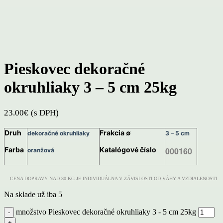
Click to enlarge
Pieskovec dekoračné
okruhliaky 3 – 5 cm 25kg
23.00
€
(s DPH)
Druh
Frakcia ∅
dekoračné okruhliaky
3 – 5 cm
Farba
Katalógové číslo
000160
oranžová
CENA DOPRAVY NAD 30 KG JE INDIVIDUÁLNA V ZÁVISLOSTI OD VÁHY A VZDIALENOSTI
Na sklade už iba 5
množstvo Pieskovec dekoračné okruhliaky 3 - 5 cm 25kg