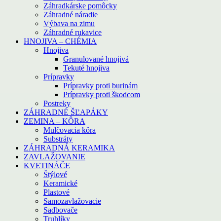
Záhradkárske pomôcky
Záhradné náradie
Výbava na zimu
Záhradné rukavice
HNOJIVA – CHÉMIA
Hnojiva
Granulované hnojivá
Tekuté hnojiva
Prípravky
Prípravky proti burinám
Prípravky proti škodcom
Postreky
ZÁHRADNÉ ŠĽAPÁKY
ZEMINA – KÔRA
Mulčovacia kôra
Substráty
ZÁHRADNÁ KERAMIKA
ZAVLAŽOVANIE
KVETINÁČE
Štýlové
Keramické
Plastové
Samozavlažovacie
Sadbovače
Truhlíky