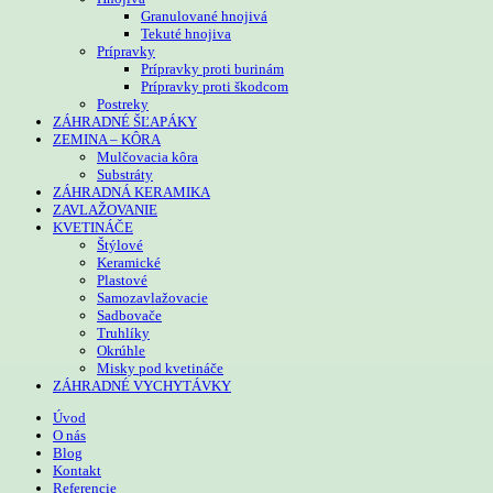
Granulované hnojivá
Tekuté hnojiva
Prípravky
Prípravky proti burinám
Prípravky proti škodcom
Postreky
ZÁHRADNÉ ŠĽAPÁKY
ZEMINA – KÔRA
Mulčovacia kôra
Substráty
ZÁHRADNÁ KERAMIKA
ZAVLAŽOVANIE
KVETINÁČE
Štýlové
Keramické
Plastové
Samozavlažovacie
Sadbovače
Truhlíky
Okrúhle
Misky pod kvetináče
ZÁHRADNÉ VYCHYTÁVKY
Úvod
O nás
Blog
Kontakt
Referencie