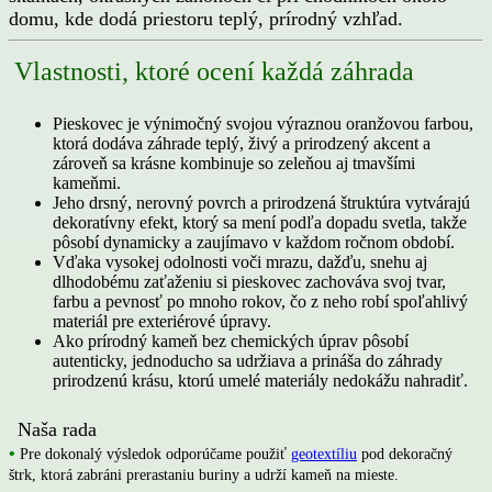
domu, kde dodá priestoru teplý, prírodný vzhľad.
Vlastnosti, ktoré ocení každá záhrada
Pieskovec je výnimočný svojou výraznou oranžovou farbou,
ktorá dodáva záhrade teplý, živý a prirodzený akcent a
zároveň sa krásne kombinuje so zeleňou aj tmavšími
kameňmi.
Jeho drsný, nerovný povrch a prirodzená štruktúra vytvárajú
dekoratívny efekt, ktorý sa mení podľa dopadu svetla, takže
pôsobí dynamicky a zaujímavo v každom ročnom období.
Vďaka vysokej odolnosti voči mrazu, dažďu, snehu aj
dlhodobému zaťaženiu si pieskovec zachováva svoj tvar,
farbu a pevnosť po mnoho rokov, čo z neho robí spoľahlivý
materiál pre exteriérové úpravy.
Ako prírodný kameň bez chemických úprav pôsobí
autenticky, jednoducho sa udržiava a prináša do záhrady
prirodzenú krásu, ktorú umelé materiály nedokážu nahradiť.
Naša rada
•
Pre dokonalý výsledok odporúčame použiť
geotextíliu
pod dekoračný
štrk, ktorá zabráni prerastaniu buriny a udrží kameň na mieste.