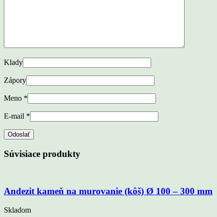
Klady
Zápory
Meno
*
E-mail
*
Súvisiace produkty
Andezit kameň na murovanie (kôš) Ø 100 – 300 mm
Skladom