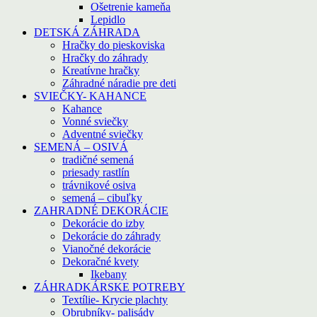
Ošetrenie kameňa
Lepidlo
DETSKÁ ZÁHRADA
Hračky do pieskoviska
Hračky do záhrady
Kreatívne hračky
Záhradné náradie pre deti
SVIEČKY- KAHANCE
Kahance
Vonné sviečky
Adventné sviečky
SEMENÁ – OSIVÁ
tradičné semená
priesady rastlín
trávnikové osiva
semená – cibuľky
ZAHRADNÉ DEKORÁCIE
Dekorácie do izby
Dekorácie do záhrady
Vianočné dekorácie
Dekoračné kvety
Ikebany
ZÁHRADKÁRSKE POTREBY
Textílie- Krycie plachty
Obrubníky- palisády