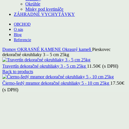
Okrúhle
Misky pod kvetináče
ZÁHRADNÉ VYCHYTÁVKY
OBCHOD
O nás
Blog
Referencie
Domov
OKRASNÉ KAMENE
Okrasný kameň
Pieskovec
dekoračné okruhliaky 3 – 5 cm 25kg
11.50
€
(s DPH)
Travertín dekoračné okruhliaky 3 - 5 cm 25kg
Back to products
17.50
€
Čierno-šedý mramor dekoračné okruhliaky 5 - 10 cm 25kg
(s DPH)
TOP PRODUKT