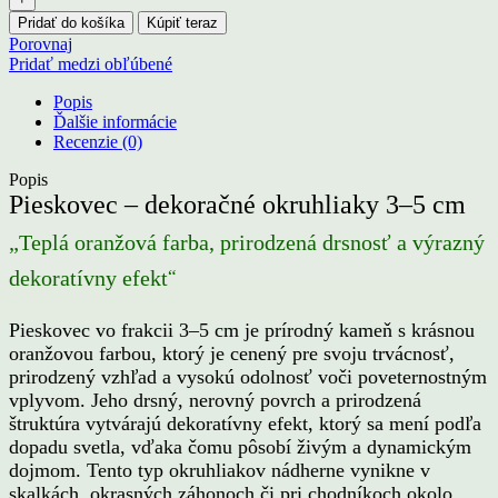
Pridať do košíka
Kúpiť teraz
Porovnaj
Pridať medzi obľúbené
Popis
Ďalšie informácie
Recenzie (0)
Popis
Pieskovec – dekoračné okruhliaky 3–5 cm
„Teplá oranžová farba, prirodzená drsnosť a výrazný
“
dekoratívny efekt
Pieskovec vo frakcii 3–5 cm je prírodný kameň s krásnou
oranžovou farbou, ktorý je cenený pre svoju trvácnosť,
prirodzený vzhľad a vysokú odolnosť voči poveternostným
vplyvom. Jeho drsný, nerovný povrch a prirodzená
štruktúra vytvárajú dekoratívny efekt, ktorý sa mení podľa
dopadu svetla, vďaka čomu pôsobí živým a dynamickým
dojmom. Tento typ okruhliakov nádherne vynikne v
skalkách, okrasných záhonoch či pri chodníkoch okolo