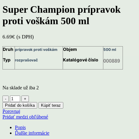
Super Champion prípravok
proti voškám 500 ml
6.69
€
(s DPH)
Druh
Objem
prípravok proti voškám
500 ml
Typ
Katalógové číslo
000889
rozprašovač
Na sklade už iba 2
množstvo
Super
Pridať do košíka
Kúpiť teraz
Champion
Porovnaj
prípravok
Pridať medzi obľúbené
proti
voškám
Popis
500
Ďalšie informácie
ml