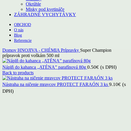
Okrúhle
Misky pod kvetináče
ZÁHRADNÉ VYCHYTÁVKY
OBCHOD
O nás
Blog
Referencie
Domov
HNOJIVA - CHÉMIA
Prípravky
Super Champion
prípravok proti voškám 500 ml
0.50
€
(s DPH)
Náplň do kahanca „ATÉNA” parafínová 80g
Back to products
9.10
€
(s
Nástraha na ničenie mravcov PROTECT FARAÓN 3 ks
DPH)
Click to enlarge