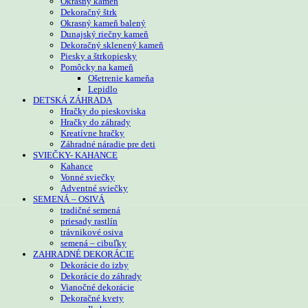
Okrasný kameň
Dekoračný štrk
Okrasný kameň balený
Dunajský riečny kameň
Dekoračný sklenený kameň
Piesky a štrkopiesky
Pomôcky na kameň
Ošetrenie kameňa
Lepidlo
DETSKÁ ZÁHRADA
Hračky do pieskoviska
Hračky do záhrady
Kreatívne hračky
Záhradné náradie pre deti
SVIEČKY- KAHANCE
Kahance
Vonné sviečky
Adventné sviečky
SEMENÁ – OSIVÁ
tradičné semená
priesady rastlín
trávnikové osiva
semená – cibuľky
ZAHRADNÉ DEKORÁCIE
Dekorácie do izby
Dekorácie do záhrady
Vianočné dekorácie
Dekoračné kvety