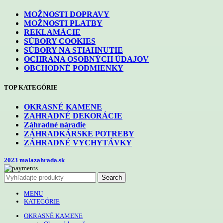
MOŽNOSTI DOPRAVY
MOŽNOSTI PLATBY
REKLAMÁCIE
SÚBORY COOKIES
SÚBORY NA STIAHNUTIE
OCHRANA OSOBNÝCH ÚDAJOV
OBCHODNÉ PODMIENKY
TOP KATEGÓRIE
OKRASNÉ KAMENE
ZAHRADNÉ DEKORÁCIE
Záhradné náradie
ZÁHRADKÁRSKE POTREBY
ZÁHRADNÉ VYCHYTÁVKY
2023 malazahrada.sk
Search
MENU
KATEGÓRIE
OKRASNÉ KAMENE