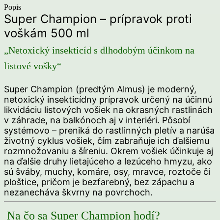
Popis
Super Champion – prípravok proti
voškám 500 ml
„Netoxický insekticíd s dlhodobým účinkom na
listové vošky“
Super Champion (predtým Almus) je moderný,
netoxický insekticídny prípravok určený na účinnú
likvidáciu listových vošiek na okrasných rastlinách
v záhrade, na balkónoch aj v interiéri. Pôsobí
systémovo – preniká do rastlinných pletív a narúša
životný cyklus vošiek, čím zabraňuje ich ďalšiemu
rozmnožovaniu a šíreniu. Okrem vošiek účinkuje aj
na ďalšie druhy lietajúceho a lezúceho hmyzu, ako
sú šváby, muchy, komáre, osy, mravce, roztoče či
ploštice, pričom je bezfarebný, bez zápachu a
nezanecháva škvrny na povrchoch.
Na čo sa Super Champion hodí?