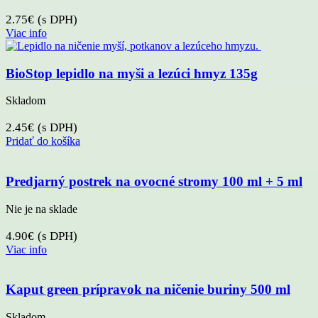
2.75
€
(s DPH)
Viac info
BioStop lepidlo na myši a lezúci hmyz 135g
Skladom
2.45
€
(s DPH)
Pridať do košíka
Predjarný postrek na ovocné stromy 100 ml + 5 ml
Nie je na sklade
4.90
€
(s DPH)
Viac info
Kaput green prípravok na ničenie buriny 500 ml
Skladom