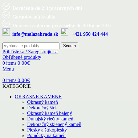
Doručenie do 2-3 pracovných dní
Garantovaná kvalita
Doprava zadarmo pri zásielke do 30 kg od 70 €
info@malazahrada.sk
+421 950 424 444
Search
Prihláste sa / Zaregistrujte sa
Obľúbené produkty
0.00
€
0
items
Menu
0.00
€
0
items
KATEGÓRIE
OKRASNÉ KAMENE
Okrasný kameň
Dekoračný štrk
Okrasný kameň balený
Dunajský riečny kameň
Dekoračný sklenený kameň
Piesky a štrkopiesky
Pomôcky na kameň