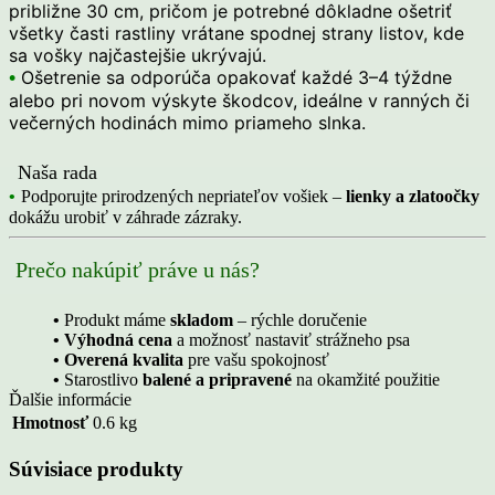
približne 30 cm, pričom je potrebné dôkladne ošetriť
všetky časti rastliny vrátane spodnej strany listov, kde
sa vošky najčastejšie ukrývajú.
•
Ošetrenie sa odporúča opakovať každé 3–4 týždne
alebo pri novom výskyte škodcov, ideálne v ranných či
večerných hodinách mimo priameho slnka.
Naša rada
•
Podporujte prirodzených nepriateľov vošiek –
lienky a zlatoočky
dokážu urobiť v záhrade zázraky.
Prečo nakúpiť práve u nás?
•
Produkt máme
skladom
– rýchle doručenie
• Výhodná cena
a možnosť nastaviť strážneho psa
• Overená kvalita
pre vašu spokojnosť
•
Starostlivo
balené a pripravené
na okamžité použitie
Ďalšie informácie
Hmotnosť
0.6 kg
Súvisiace produkty