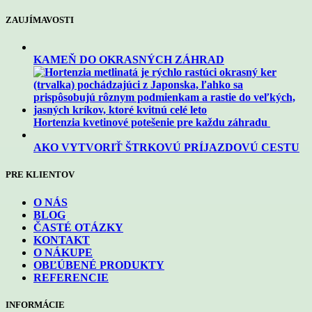
ZAUJÍMAVOSTI
KAMEŇ DO OKRASNÝCH ZÁHRAD
Hortenzia kvetinové potešenie pre každu záhradu
AKO VYTVORIŤ ŠTRKOVÚ PRÍJAZDOVÚ CESTU
PRE KLIENTOV
O NÁS
BLOG
ČASTÉ OTÁZKY
KONTAKT
O NÁKUPE
OBĽÚBENÉ PRODUKTY
REFERENCIE
INFORMÁCIE