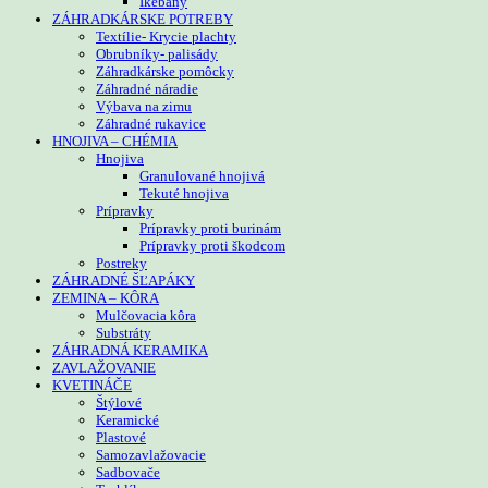
Ikebany
ZÁHRADKÁRSKE POTREBY
Textílie- Krycie plachty
Obrubníky- palisády
Záhradkárske pomôcky
Záhradné náradie
Výbava na zimu
Záhradné rukavice
HNOJIVA – CHÉMIA
Hnojiva
Granulované hnojivá
Tekuté hnojiva
Prípravky
Prípravky proti burinám
Prípravky proti škodcom
Postreky
ZÁHRADNÉ ŠĽAPÁKY
ZEMINA – KÔRA
Mulčovacia kôra
Substráty
ZÁHRADNÁ KERAMIKA
ZAVLAŽOVANIE
KVETINÁČE
Štýlové
Keramické
Plastové
Samozavlažovacie
Sadbovače