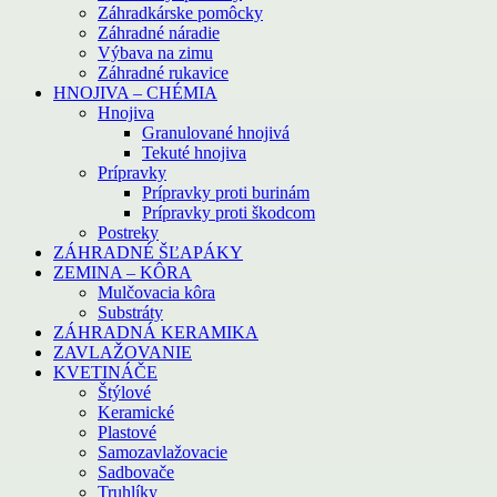
Záhradkárske pomôcky
Záhradné náradie
Výbava na zimu
Záhradné rukavice
HNOJIVA – CHÉMIA
Hnojiva
Granulované hnojivá
Tekuté hnojiva
Prípravky
Prípravky proti burinám
Prípravky proti škodcom
Postreky
ZÁHRADNÉ ŠĽAPÁKY
ZEMINA – KÔRA
Mulčovacia kôra
Substráty
ZÁHRADNÁ KERAMIKA
ZAVLAŽOVANIE
KVETINÁČE
Štýlové
Keramické
Plastové
Samozavlažovacie
Sadbovače
Truhlíky