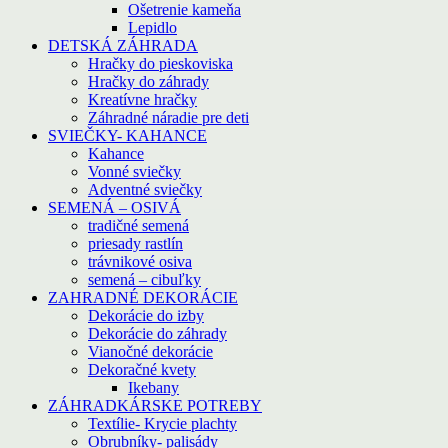
Ošetrenie kameňa
Lepidlo
DETSKÁ ZÁHRADA
Hračky do pieskoviska
Hračky do záhrady
Kreatívne hračky
Záhradné náradie pre deti
SVIEČKY- KAHANCE
Kahance
Vonné sviečky
Adventné sviečky
SEMENÁ – OSIVÁ
tradičné semená
priesady rastlín
trávnikové osiva
semená – cibuľky
ZAHRADNÉ DEKORÁCIE
Dekorácie do izby
Dekorácie do záhrady
Vianočné dekorácie
Dekoračné kvety
Ikebany
ZÁHRADKÁRSKE POTREBY
Textílie- Krycie plachty
Obrubníky- palisády