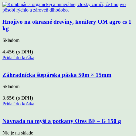
Hnojivo na okrasné dreviny, konifery OM agro cs 1
kg
Skladom
4.45
€
(s DPH)
Pridať do košíka
Záhradnícka štepárska páska 50m × 15mm
Skladom
3.65
€
(s DPH)
Pridať do košíka
Návnada na myši a potkany Ores BF – G 150 g
Nie je na sklade