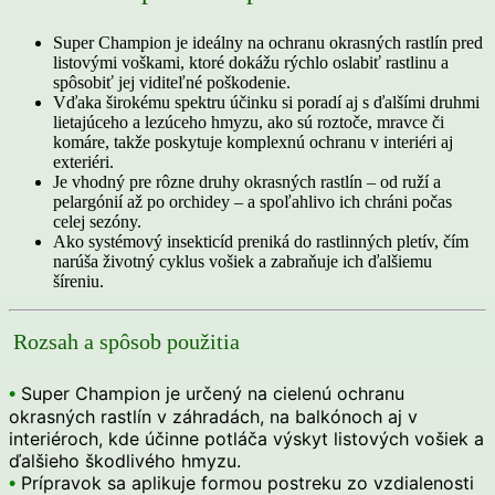
Super Champion je ideálny na ochranu okrasných rastlín pred
listovými voškami, ktoré dokážu rýchlo oslabiť rastlinu a
spôsobiť jej viditeľné poškodenie.
Vďaka širokému spektru účinku si poradí aj s ďalšími druhmi
lietajúceho a lezúceho hmyzu, ako sú roztoče, mravce či
komáre, takže poskytuje komplexnú ochranu v interiéri aj
exteriéri.
Je vhodný pre rôzne druhy okrasných rastlín – od ruží a
pelargónií až po orchidey – a spoľahlivo ich chráni počas
celej sezóny.
Ako systémový insekticíd preniká do rastlinných pletív, čím
narúša životný cyklus vošiek a zabraňuje ich ďalšiemu
šíreniu.
Rozsah a spôsob použitia
•
Super Champion je určený na cielenú ochranu
okrasných rastlín v záhradách, na balkónoch aj v
interiéroch, kde účinne potláča výskyt listových vošiek a
ďalšieho škodlivého hmyzu.
•
Prípravok sa aplikuje formou postreku zo vzdialenosti