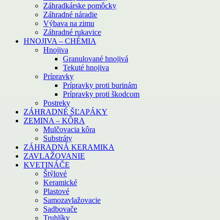
Záhradkárske pomôcky
Záhradné náradie
Výbava na zimu
Záhradné rukavice
HNOJIVA – CHÉMIA
Hnojiva
Granulované hnojivá
Tekuté hnojiva
Prípravky
Prípravky proti burinám
Prípravky proti škodcom
Postreky
ZÁHRADNÉ ŠĽAPÁKY
ZEMINA – KÔRA
Mulčovacia kôra
Substráty
ZÁHRADNÁ KERAMIKA
ZAVLAŽOVANIE
KVETINÁČE
Štýlové
Keramické
Plastové
Samozavlažovacie
Sadbovače
Truhlíky