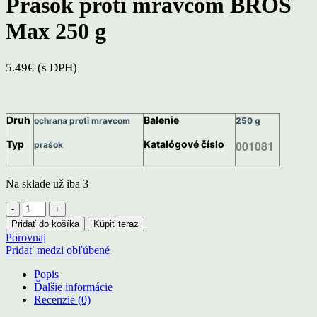
Prašok proti mravcom BROS
Max 250 g
5.49
€
(s DPH)
Druh
Balenie
ochrana proti mravcom
250 g
Typ
Katalógové číslo
001081
prašok
Na sklade už iba 3
množstvo
Prašok
Pridať do košíka
Kúpiť teraz
proti
Porovnaj
mravcom
Pridať medzi obľúbené
BROS
Max
Popis
250
Ďalšie informácie
g
Recenzie (0)