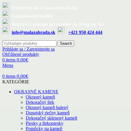
Doručenie do 2-3 pracovných dní
Garantovaná kvalita
Doprava zadarmo pri zásielke do 30 kg od 70 €
info@malazahrada.sk
+421 950 424 444
Search
Prihláste sa / Zaregistrujte sa
Obľúbené produkty
0.00
€
0
items
Menu
0.00
€
0
items
KATEGÓRIE
OKRASNÉ KAMENE
Okrasný kameň
Dekoračný štrk
Okrasný kameň balený
Dunajský riečny kameň
Dekoračný sklenený kameň
Piesky a štrkopiesky
Pomôcky na kameň