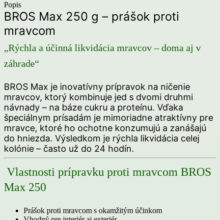
Popis
BROS Max 250 g – prášok proti
mravcom
„Rýchla a účinná likvidácia mravcov – doma aj v
záhrade“
BROS Max je inovatívny prípravok na ničenie
mravcov, ktorý kombinuje jed s dvomi druhmi
návnady – na báze cukru a proteínu. Vďaka
špeciálnym prísadám je mimoriadne atraktívny pre
mravce, ktoré ho ochotne konzumujú a zanášajú
do hniezda. Výsledkom je rýchla likvidácia celej
kolónie – často už do 24 hodín.
Vlastnosti prípravku proti mravcom BROS
Max 250
Prášok proti mravcom s okamžitým účinkom
Vhodný pre interiér aj exteriér