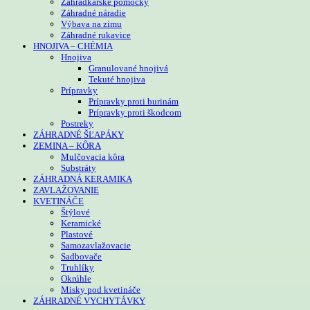
Záhradkárske pomôcky
Záhradné náradie
Výbava na zimu
Záhradné rukavice
HNOJIVA – CHÉMIA
Hnojiva
Granulované hnojivá
Tekuté hnojiva
Prípravky
Prípravky proti burinám
Prípravky proti škodcom
Postreky
ZÁHRADNÉ ŠĽAPÁKY
ZEMINA – KÔRA
Mulčovacia kôra
Substráty
ZÁHRADNÁ KERAMIKA
ZAVLAŽOVANIE
KVETINÁČE
Štýlové
Keramické
Plastové
Samozavlažovacie
Sadbovače
Truhlíky
Okrúhle
Misky pod kvetináče
ZÁHRADNÉ VYCHYTÁVKY