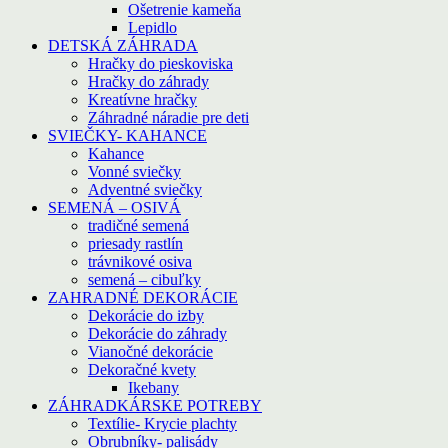
Ošetrenie kameňa
Lepidlo
DETSKÁ ZÁHRADA
Hračky do pieskoviska
Hračky do záhrady
Kreatívne hračky
Záhradné náradie pre deti
SVIEČKY- KAHANCE
Kahance
Vonné sviečky
Adventné sviečky
SEMENÁ – OSIVÁ
tradičné semená
priesady rastlín
trávnikové osiva
semená – cibuľky
ZAHRADNÉ DEKORÁCIE
Dekorácie do izby
Dekorácie do záhrady
Vianočné dekorácie
Dekoračné kvety
Ikebany
ZÁHRADKÁRSKE POTREBY
Textílie- Krycie plachty
Obrubníky- palisády