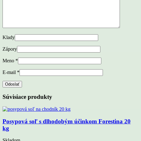
Klady
Zápory
Meno
*
E-mail
*
Súvisiace produkty
Posypová soľ s dlhodobým účinkom Forestina 20
kg
Skladom