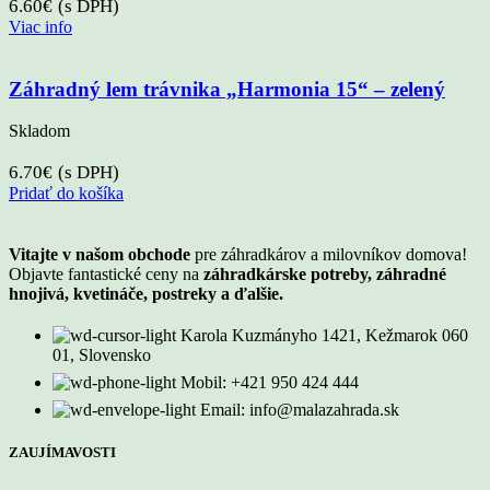
6.60
€
(s DPH)
Viac info
Záhradný lem trávnika „Harmonia 15“ – zelený
Skladom
6.70
€
(s DPH)
Pridať do košíka
Vitajte v našom obchode
pre záhradkárov a milovníkov domova!
Objavte fantastické ceny na
záhradkárske potreby, záhradné
hnojivá, kvetináče, postreky a ďalšie.
Karola Kuzmányho 1421, Kežmarok 060
01, Slovensko
Mobil: +421 950 424 444
Email: info@malazahrada.sk
ZAUJÍMAVOSTI