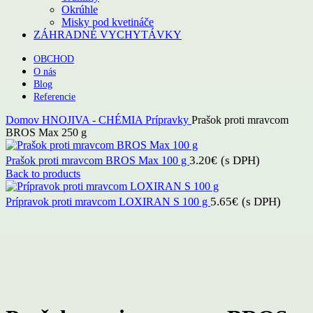
Okrúhle
Misky pod kvetináče
ZÁHRADNÉ VYCHYTÁVKY
OBCHOD
O nás
Blog
Referencie
Domov
HNOJIVA - CHÉMIA
Prípravky
Prašok proti mravcom
BROS Max 250 g
3.20
€
(s DPH)
Prašok proti mravcom BROS Max 100 g
Back to products
5.65
€
(s DPH)
Prípravok proti mravcom LOXIRAN S 100 g
Click to enlarge