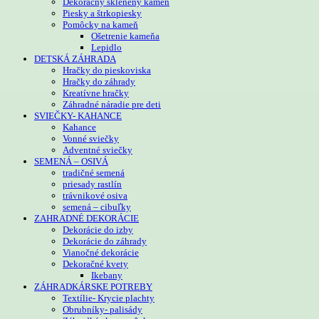
Dekoračný sklenený kameň
Piesky a štrkopiesky
Pomôcky na kameň
Ošetrenie kameňa
Lepidlo
DETSKÁ ZÁHRADA
Hračky do pieskoviska
Hračky do záhrady
Kreatívne hračky
Záhradné náradie pre deti
SVIEČKY- KAHANCE
Kahance
Vonné sviečky
Adventné sviečky
SEMENÁ – OSIVÁ
tradičné semená
priesady rastlín
trávnikové osiva
semená – cibuľky
ZAHRADNÉ DEKORÁCIE
Dekorácie do izby
Dekorácie do záhrady
Vianočné dekorácie
Dekoračné kvety
Ikebany
ZÁHRADKÁRSKE POTREBY
Textílie- Krycie plachty
Obrubníky- palisády