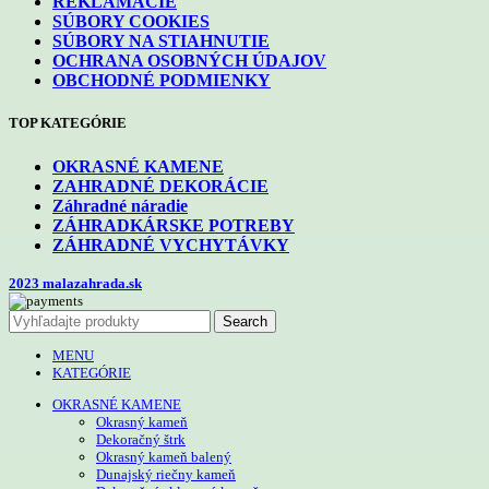
REKLAMÁCIE
SÚBORY COOKIES
SÚBORY NA STIAHNUTIE
OCHRANA OSOBNÝCH ÚDAJOV
OBCHODNÉ PODMIENKY
TOP KATEGÓRIE
OKRASNÉ KAMENE
ZAHRADNÉ DEKORÁCIE
Záhradné náradie
ZÁHRADKÁRSKE POTREBY
ZÁHRADNÉ VYCHYTÁVKY
2023 malazahrada.sk
Search
MENU
KATEGÓRIE
OKRASNÉ KAMENE
Okrasný kameň
Dekoračný štrk
Okrasný kameň balený
Dunajský riečny kameň