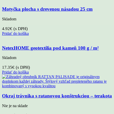
Motyčka plocha s drevenou násadou 25 cm
Skladom
4.92
€
(s DPH)
Pridať do košíka
NetexHOME geotextília pod kameň 100 g / m²
Skladom
17.35
€
(s DPH)
Pridať do košíka
Okraj trávnika s ratanovou konštrukciou – terakota
Nie je na sklade