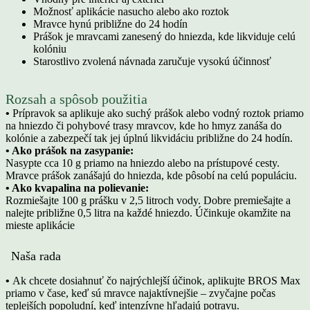
Možnosť aplikácie nasucho alebo ako roztok
Mravce hynú približne do 24 hodín
Prášok je mravcami zanesený do hniezda, kde likviduje celú
kolóniu
Starostlivo zvolená návnada zaručuje vysokú účinnosť
Rozsah a spôsob použitia
•
Prípravok sa aplikuje ako suchý prášok alebo vodný roztok priamo
na hniezdo či pohybové trasy mravcov, kde ho hmyz zanáša do
kolónie a zabezpečí tak jej úplnú likvidáciu približne do 24 hodín.
•
Ako prášok na zasypanie:
Nasypte cca 10 g priamo na hniezdo alebo na prístupové cesty.
Mravce prášok zanášajú do hniezda, kde pôsobí na celú populáciu.
•
Ako kvapalina na polievanie:
Rozmiešajte 100 g prášku v 2,5 litroch vody. Dobre premiešajte a
nalejte približne 0,5 litra na každé hniezdo. Účinkuje okamžite na
mieste aplikácie
Naša rada
•
Ak chcete dosiahnuť čo najrýchlejší účinok, aplikujte BROS Max
priamo v čase, keď sú mravce najaktívnejšie – zvyčajne počas
teplejších popoludní, keď intenzívne hľadajú potravu.