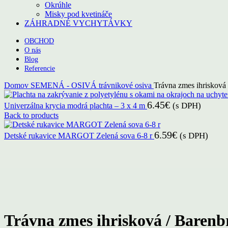
Okrúhle
Misky pod kvetináče
ZÁHRADNÉ VYCHYTÁVKY
OBCHOD
O nás
Blog
Referencie
Domov
SEMENÁ - OSIVÁ
trávnikové osiva
Trávna zmes ihrisková
6.45
€
(s DPH)
Univerzálna krycia modrá plachta – 3 x 4 m
Back to products
6.59
€
(s DPH)
Detské rukavice MARGOT Zelená sova 6-8 r
Click to enlarge
Trávna zmes ihrisková / Baren