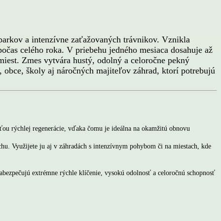
arkov a intenzívne zaťažovaných trávnikov. Vznikla
počas celého roka. V priebehu jedného mesiaca dosahuje až
miest. Zmes vytvára hustý, odolný a celoročne pekný
, obce, školy aj náročných majiteľov záhrad, ktorí potrebujú
u rýchlej regenerácie, vďaka čomu je ideálna na okamžitú obnovu
rchu.
Využijete ju aj v záhradách s intenzívnym pohybom či na miestach, kde
zabezpečujú extrémne rýchle klíčenie, vysokú odolnosť a celoročnú schopnosť