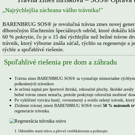
“
„Najrýchlejšia záchrana vášho trávnika!
BARENBRUG SOS® je revolučná trávna zmes novej generácie 
dlhoročným šľachtením špeciálnych odrôd, ktoré dokážu klíč
60 % pokrytie, čo je o 15 dní rýchlejšie než bežné trávne
trávnik, ktorý výborne znáša záťaž, rýchlo sa regeneruje a 
rýchle a spoľahlivé riešenie.
Spoľahlivé riešenia pre dom a záhradu
Trávna zmes BARENBRUG SOS® sa vyznačuje mimoriadne rýchlym klíče
poškodených trávnikov.
Je určená najmä pre športové ihriská, rekreačné plochy, školské areály
bežné trávne zmesi nestačia, pretože poskytuje celoročnú možnosť dose
Po vyklíčení vytvára hustý, rovnomerný a sviežo zelený trávnik, ktorý
Zloženie trávnej zmesi BARENBRUG SOS® tvorí
50 % mätonoh trv
regenerácie trávnika.
1. Odstráňte starú trávu a plevel verifikátorom a pohnojte.