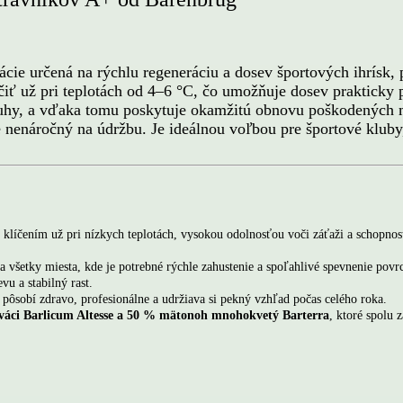
určená na rýchlu regeneráciu a dosev športových ihrísk, p
iť už pri teplotách od 4–6 °C, čo umožňuje dosev prakticky 
 druhy, a vďaka tomu poskytuje okamžitú obnovu poškodených 
je nenáročný na údržbu. Je ideálnou voľbou pre športové kluby
ním už pri nízkych teplotách, vysokou odolnosťou voči záťaži a schopnosťo
 a všetky miesta, kde je potrebné rýchle zahustenie a spoľahlivé spevnenie pov
vu a stabilný rast.
 pôsobí zdravo, profesionálne a udržiava si pekný vzhľad počas celého roka.
áci Barlicum Altesse a 50 % mätonoh mnohokvetý Barterra
, ktoré spolu 