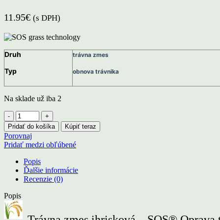
11.95
€
(s DPH)
Druh
trávna zmes
Typ
obnova trávnika
Na sklade už iba 2
množstvo
Trávna
Pridať do košíka
Kúpiť teraz
zmes
Porovnaj
ihrisková
Pridať medzi obľúbené
/
Barenbrug
Popis
SOS®
Ďalšie informácie
oprava
Recenzie (0)
trávnikov
A+
Popis
Trávna zmes ihrisková – SOS® Oprava 