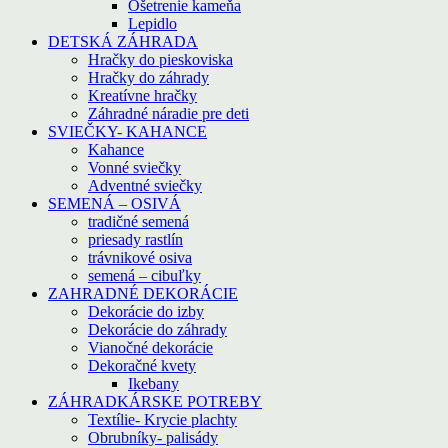
Ošetrenie kameňa
Lepidlo
DETSKÁ ZÁHRADA
Hračky do pieskoviska
Hračky do záhrady
Kreatívne hračky
Záhradné náradie pre deti
SVIEČKY- KAHANCE
Kahance
Vonné sviečky
Adventné sviečky
SEMENÁ – OSIVÁ
tradičné semená
priesady rastlín
trávnikové osiva
semená – cibuľky
ZAHRADNÉ DEKORÁCIE
Dekorácie do izby
Dekorácie do záhrady
Vianočné dekorácie
Dekoračné kvety
Ikebany
ZÁHRADKÁRSKE POTREBY
Textílie- Krycie plachty
Obrubníky- palisády