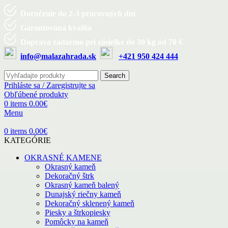
Doručenie do 2-3 pracovných dní
Garantovaná kvalita
Doprava zadarmo pri zásielke do 30 kg od 70 €
info@malazahrada.sk
+421 950 424 444
Search
Prihláste sa / Zaregistrujte sa
Obľúbené produkty
0
items
0.00
€
Menu
0
items
0.00
€
KATEGÓRIE
OKRASNÉ KAMENE
Okrasný kameň
Dekoračný štrk
Okrasný kameň balený
Dunajský riečny kameň
Dekoračný sklenený kameň
Piesky a štrkopiesky
Pomôcky na kameň