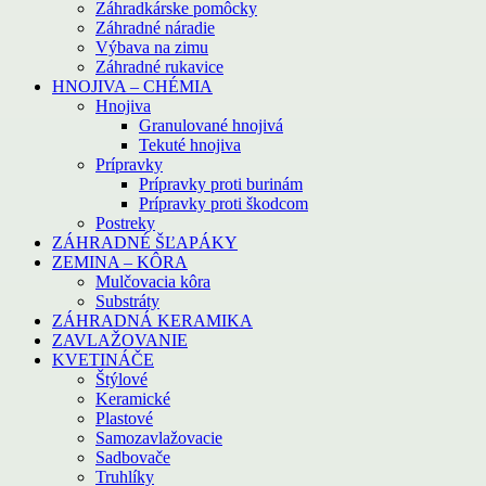
Záhradkárske pomôcky
Záhradné náradie
Výbava na zimu
Záhradné rukavice
HNOJIVA – CHÉMIA
Hnojiva
Granulované hnojivá
Tekuté hnojiva
Prípravky
Prípravky proti burinám
Prípravky proti škodcom
Postreky
ZÁHRADNÉ ŠĽAPÁKY
ZEMINA – KÔRA
Mulčovacia kôra
Substráty
ZÁHRADNÁ KERAMIKA
ZAVLAŽOVANIE
KVETINÁČE
Štýlové
Keramické
Plastové
Samozavlažovacie
Sadbovače
Truhlíky