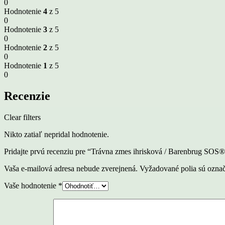
0
Hodnotenie
4
z 5
0
Hodnotenie
3
z 5
0
Hodnotenie
2
z 5
0
Hodnotenie
1
z 5
0
Recenzie
Clear filters
Nikto zatiaľ nepridal hodnotenie.
Pridajte prvú recenziu pre “Trávna zmes ihrisková / Barenbrug SOS
Vaša e-mailová adresa nebude zverejnená.
Vyžadované polia sú ozna
Vaše hodnotenie
*