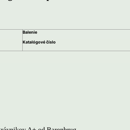
Balenie
Katalógové číslo
trávnikov A+ od Barenbrug