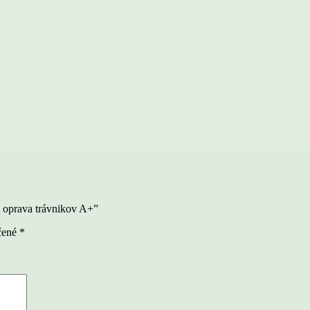
® oprava trávnikov A+”
čené
*