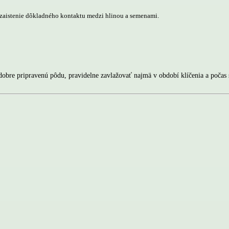
e zaistenie dôkladného kontaktu medzi hlinou a semenami.
obre pripravenú pôdu, pravidelne zavlažovať najmä v období klíčenia a počas s