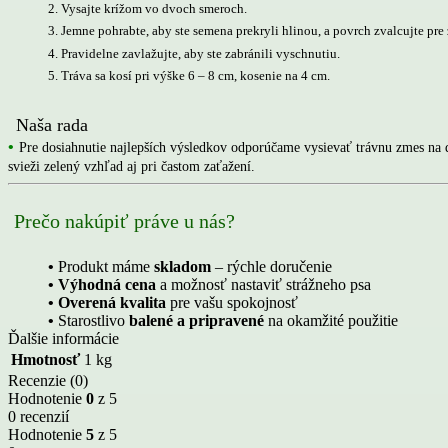
2. Vysajte krížom vo dvoch smeroch.
3. Jemne pohrabte, aby ste semena prekryli hlinou, a povrch zvalcujte pr
4. Pravidelne zavlažujte, aby ste zabránili vyschnutiu.
5. Tráva sa kosí pri výške 6 – 8 cm, kosenie na 4 cm.
Naša rada
•
Pre dosiahnutie najlepších výsledkov odporúčame vysievať trávnu zmes na d
svieži zelený vzhľad aj pri častom zaťažení.
Prečo nakúpiť práve u nás?
•
Produkt máme
skladom
– rýchle doručenie
• Výhodná cena
a možnosť nastaviť strážneho psa
• Overená kvalita
pre vašu spokojnosť
•
Starostlivo
balené a pripravené
na okamžité použitie
Ďalšie informácie
Hmotnosť
1 kg
Recenzie (0)
Hodnotenie
0
z 5
0 recenzií
Hodnotenie
5
z 5