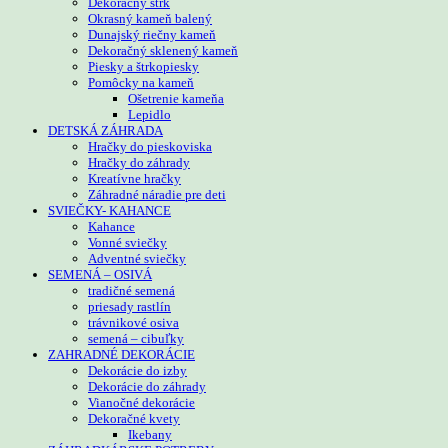
Dekoračný štrk
Okrasný kameň balený
Dunajský riečny kameň
Dekoračný sklenený kameň
Piesky a štrkopiesky
Pomôcky na kameň
Ošetrenie kameňa
Lepidlo
DETSKÁ ZÁHRADA
Hračky do pieskoviska
Hračky do záhrady
Kreatívne hračky
Záhradné náradie pre deti
SVIEČKY- KAHANCE
Kahance
Vonné sviečky
Adventné sviečky
SEMENÁ – OSIVÁ
tradičné semená
priesady rastlín
trávnikové osiva
semená – cibuľky
ZAHRADNÉ DEKORÁCIE
Dekorácie do izby
Dekorácie do záhrady
Vianočné dekorácie
Dekoračné kvety
Ikebany