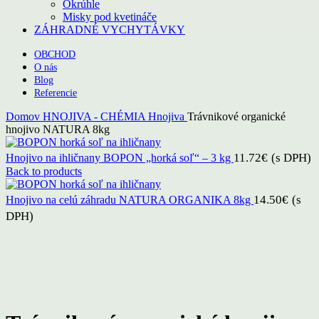
Okrúhle
Misky pod kvetináče
ZÁHRADNÉ VYCHYTÁVKY
OBCHOD
O nás
Blog
Referencie
Domov
HNOJIVA - CHÉMIA
Hnojiva
Trávnikové organické
hnojivo NATURA 8kg
11.72
€
(s DPH)
Hnojivo na ihličnany BOPON „horká soľ“ – 3 kg
Back to products
14.50
€
(s
Hnojivo na celú záhradu NATURA ORGANIKA 8kg
DPH)
Click to enlarge