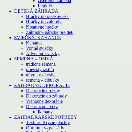
Ošetrenie kameňa
Lepidlo
DETSKÁ ZÁHRADA
Hračky do pieskoviska
Hračky do záhrady
Kreatívne hračky
Záhradné náradie pre deti
SVIEČKY- KAHANCE
Kahance
Vonné sviečky
Adventné sviečky
SEMENÁ – OSIVÁ
tradičné semená
priesady rastlín
trávnikové osiva
semená – cibuľky
ZAHRADNÉ DEKORÁCIE
Dekorácie do izby
Dekorácie do záhrady
Vianočné dekorácie
Dekoračné kvety
Ikebany
ZÁHRADKÁRSKE POTREBY
Textílie- Krycie plachty
Obrubníky- palisády