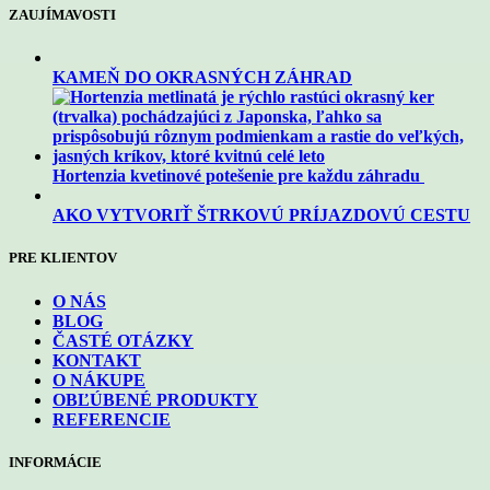
ZAUJÍMAVOSTI
KAMEŇ DO OKRASNÝCH ZÁHRAD
Hortenzia kvetinové potešenie pre každu záhradu
AKO VYTVORIŤ ŠTRKOVÚ PRÍJAZDOVÚ CESTU
PRE KLIENTOV
O NÁS
BLOG
ČASTÉ OTÁZKY
KONTAKT
O NÁKUPE
OBĽÚBENÉ PRODUKTY
REFERENCIE
INFORMÁCIE