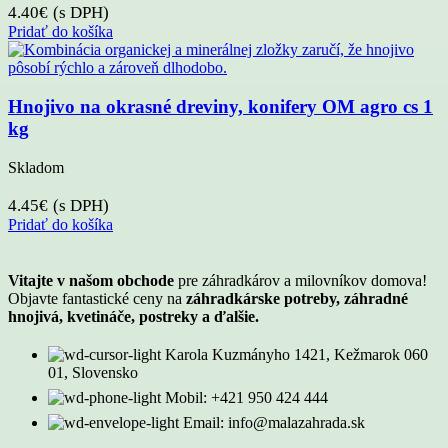
4.40
€
(s DPH)
Pridať do košíka
Hnojivo na okrasné dreviny, konifery OM agro cs 1
kg
Skladom
4.45
€
(s DPH)
Pridať do košíka
Vitajte v našom obchode
pre záhradkárov a milovníkov domova!
Objavte fantastické ceny na
záhradkárske potreby, záhradné
hnojivá, kvetináče, postreky a ďalšie.
Karola Kuzmányho 1421, Kežmarok 060
01, Slovensko
Mobil: +421 950 424 444
Email: info@malazahrada.sk