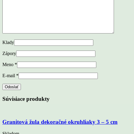
Klady
Zápory
Meno
*
E-mail
*
Súvisiace produkty
Granitová žula dekoračné okruhliaky 3 – 5 cm
Skladom