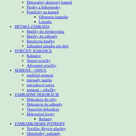
Dekoračný sklenený kameň
Piesky a štrkopiesky
Pomôcky na kameň
Ošetrenie kameňa
Lepidlo
DETSKÁ ZÁHRADA
Hračky do pieskoviska
Hračky do záhrady
Kreatívne hračky
Záhradné náradie pre deti
SVIEČKY- KAHANCE
Kahance
Vonné sviečky
Adventné sviečky
SEMENÁ – OSIVÁ
tradičné semená
priesady rastlín
trávnikové osiva
semená – cibuľky
ZAHRADNÉ DEKORÁCIE
Dekorácie do izby
Dekorácie do záhrady
Vianočné dekorácie
Dekoračné kvety
Ikebany
ZÁHRADKÁRSKE POTREBY
Textílie- Krycie plachty
Obrubníky- palisády