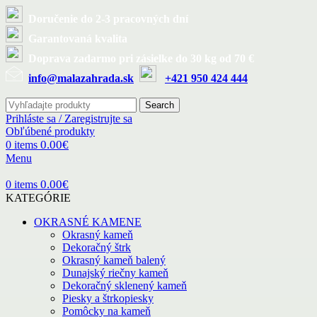
Doručenie do 2-3 pracovných dní
Garantovaná kvalita
Doprava zadarmo pri zásielke do 30 kg od 70 €
info@malazahrada.sk
+421 950 424 444
Search
Prihláste sa / Zaregistrujte sa
Obľúbené produkty
0.00
€
0
items
Menu
0.00
€
0
items
KATEGÓRIE
OKRASNÉ KAMENE
Okrasný kameň
Dekoračný štrk
Okrasný kameň balený
Dunajský riečny kameň
Dekoračný sklenený kameň
Piesky a štrkopiesky
Pomôcky na kameň