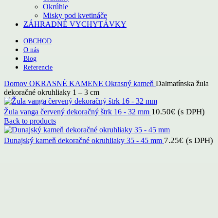
Okrúhle
Misky pod kvetináče
ZÁHRADNÉ VYCHYTÁVKY
OBCHOD
O nás
Blog
Referencie
Domov
OKRASNÉ KAMENE
Okrasný kameň
Dalmatínska žula
dekoračné okruhliaky 1 – 3 cm
10.50
€
(s DPH)
Žula vanga červený dekoračný štrk 16 - 32 mm
Back to products
7.25
€
(s DPH)
Dunajský kameň dekoračné okruhliaky 35 - 45 mm
Click to enlarge