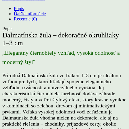
okruhliaky
1
Popis
-
Ďalšie informácie
3
Recenzie (0)
cm
Popis
Dalmatínska žula – dekoračné okruhliaky
1–3 cm
„Elegantný čiernobiely vzhľad, vysoká odolnosť a
“
moderný štýl
Prírodná Dalmatínska žula vo frakcii 1–3 cm je ideálnou
voľbou pre tých, ktorí hľadajú spojenie elegantného
vzhľadu, trvácnosti a univerzálneho využitia. Jej
charakteristická čiernobiela farebnosť dodáva záhrade
moderný, čistý a veľmi štýlový efekt, ktorý krásne vynikne
v kombinácii so zeleňou, drevom aj minimalistickými
prvkami. Vďaka vysokej odolnosti voči zaťaženiu je
Dalmatínska žula vhodná nielen na dekorácie, ale aj na
praktické riešenia – chodníky, príjazdové cesty, okolie