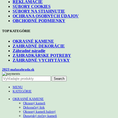
REKLAMÁCIE
SÚBORY COOKIES
SÚBORY NA STIAHNUTIE
OCHRANA OSOBNÝCH ÚDAJOV
OBCHODNÉ PODMIENKY
TOP KATEGÓRIE
OKRASNÉ KAMENE
ZAHRADNÉ DEKORÁCIE
Záhradné náradie
ZÁHRADKÁRSKE POTREBY
ZÁHRADNÉ VYCHYTÁVKY
2023 malazahrada.sk
Search
MENU
KATEGÓRIE
OKRASNÉ KAMENE
Okrasný kameň
Dekoračný štrk
Okrasný kameň balený
Dunajský riečny kameň