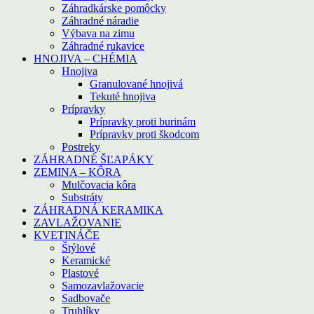
Záhradkárske pomôcky
Záhradné náradie
Výbava na zimu
Záhradné rukavice
HNOJIVA – CHÉMIA
Hnojiva
Granulované hnojivá
Tekuté hnojiva
Prípravky
Prípravky proti burinám
Prípravky proti škodcom
Postreky
ZÁHRADNÉ ŠĽAPÁKY
ZEMINA – KÔRA
Mulčovacia kôra
Substráty
ZÁHRADNÁ KERAMIKA
ZAVLAŽOVANIE
KVETINÁČE
Štýlové
Keramické
Plastové
Samozavlažovacie
Sadbovače
Truhlíky