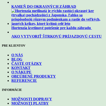
KAMEŇ DO OKRASNÝCH ZÁHRAD
Hortenzia kvetinové potešenie pre každu záhradu
AKO VYTVORIŤ ŠTRKOVÚ PRÍJAZDOVÚ CESTU
PRE KLIENTOV
O NÁS
BLOG
ČASTÉ OTÁZKY
KONTAKT
O NÁKUPE
OBĽÚBENÉ PRODUKTY
REFERENCIE
INFORMÁCIE
MOŽNOSTI DOPRAVY
MOŽNOSTI PLATBY