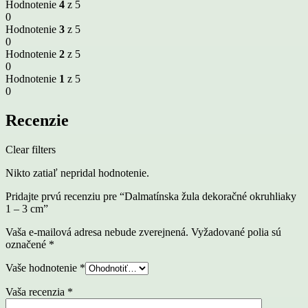
Hodnotenie
4
z 5
0
Hodnotenie
3
z 5
0
Hodnotenie
2
z 5
0
Hodnotenie
1
z 5
0
Recenzie
Clear filters
Nikto zatiaľ nepridal hodnotenie.
Pridajte prvú recenziu pre “Dalmatínska žula dekoračné okruhliaky
1 – 3 cm”
Vaša e-mailová adresa nebude zverejnená.
Vyžadované polia sú
označené
*
Vaše hodnotenie
*
Vaša recenzia
*