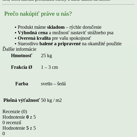
Prečo nakúpiť práve u nás?
•
Produkt máme
skladom
– rýchle doručenie
• Výhodná cena
a možnosť nastaviť strážneho psa
• Overená kvalita
pre vašu spokojnosť
•
Starostlivo
balené a pripravené
na okamžité použitie
Ďalšie informácie
Hmotnosť
25 kg
Frakcia Ø
1 – 3 cm
Farba
svetlo – šedá
Plošná výťažnosť
50 kg / m2
Recenzie (0)
Hodnotenie
0
z 5
0 recenzií
Hodnotenie
5
z 5
0