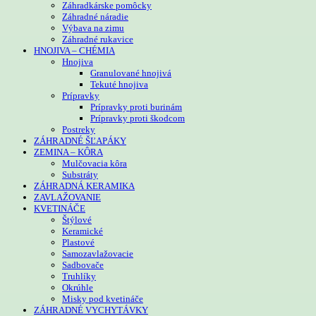
Záhradkárske pomôcky
Záhradné náradie
Výbava na zimu
Záhradné rukavice
HNOJIVA – CHÉMIA
Hnojiva
Granulované hnojivá
Tekuté hnojiva
Prípravky
Prípravky proti burinám
Prípravky proti škodcom
Postreky
ZÁHRADNÉ ŠĽAPÁKY
ZEMINA – KÔRA
Mulčovacia kôra
Substráty
ZÁHRADNÁ KERAMIKA
ZAVLAŽOVANIE
KVETINÁČE
Štýlové
Keramické
Plastové
Samozavlažovacie
Sadbovače
Truhlíky
Okrúhle
Misky pod kvetináče
ZÁHRADNÉ VYCHYTÁVKY