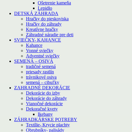
Ošetrenie kameňa
Lepidlo
DETSKÁ ZÁHRADA
Hračky do pieskoviska
Hračky do záhrady
Kreatívne hračky
Záhradné náradie pre deti
SVIEČKY- KAHANCE
Kahance
Vonné sviečky
Adventné sviečky
SEMENÁ – OSIVÁ
tradičné semená
priesady rastlín
trávnikové osiva
semená – cibuľky
ZAHRADNÉ DEKORÁCIE
Dekorácie do izby
Dekorácie do záhrady
Vianočné dekorácie
Dekoračné kvety
Ikebany
ZÁHRADKÁRSKE POTREBY
Textílie- Krycie plachty
Obrubníky- palisády