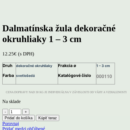
Dalmatínska žula dekoračné
okruhliaky 1 – 3 cm
12.25
€
(s DPH)
Druh
Frakcia ∅
dekoračné okruhliaky
1 – 3 cm
Farba
Katalógové číslo
000110
svetlošedá
CENA DOPRAVY NAD 30 KG JE INDIVIDUÁLNA V ZÁVISLOSTI OD VÁHY A VZDIALENOSTI
Na sklade
množstvo
Dalmatínska
Pridať do košíka
Kúpiť teraz
žula
Porovnaj
dekoračné
Pridať medzi obľúbené