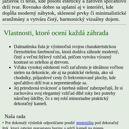
jazierok či terás, kde pôsobí esteticky a zároveň spoľahlivo
drží tvar. Rovnako dobre sa uplatní aj v interiéri, kde
dopĺňa moderný nábytok, sklenené prvky či minimalistické
aranžmány a vytvára čistý, harmonický vizuálny dojem.
Vlastnosti, ktoré ocení každá záhrada
Dalmatínska žula je výnimočná svojou charakteristickou
čiernobielou farebnosťou, ktorá dodáva záhrade moderný,
čistý a veľmi štýlový vzhľad, pričom vytvára výrazný
kontrast so zeleňou aj drevom.
Vďaka vysokej odolnosti voči zaťaženiu je ideálnou voľbou
nielen na dekorácie, ale aj na praktické riešenia, ako sú
chodníky, príjazdové cesty či frekventované plochy, kde
spoľahlivo drží tvar a nepremiestňuje sa.
Jej prirodzená trvácnosť a farebná stálosť zabezpečujú, že si
zachováva svoj elegantný vzhľad dlhé roky bez potreby
náročnej údržby, čo z nej robí mimoriadne praktický
dekoračný kameň.
Naša rada
•
Pre dokonalý výsledok odporúčame použiť
geotextíliu
pod dekoračný
štrk, ktorá zabráni prerastaniu buriny a udrží kameň na mieste.