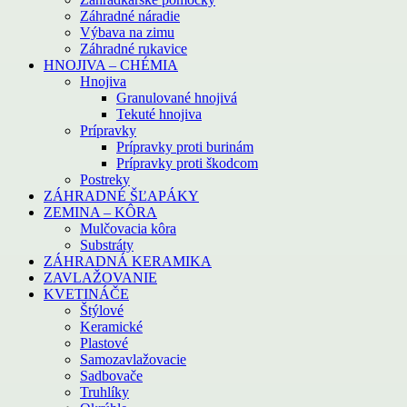
Záhradné náradie
Výbava na zimu
Záhradné rukavice
HNOJIVA – CHÉMIA
Hnojiva
Granulované hnojivá
Tekuté hnojiva
Prípravky
Prípravky proti burinám
Prípravky proti škodcom
Postreky
ZÁHRADNÉ ŠĽAPÁKY
ZEMINA – KÔRA
Mulčovacia kôra
Substráty
ZÁHRADNÁ KERAMIKA
ZAVLAŽOVANIE
KVETINÁČE
Štýlové
Keramické
Plastové
Samozavlažovacie
Sadbovače
Truhlíky