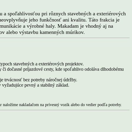
 a spoľahlivosťou pri rôznych stavebných a exteriérových
neovplyvňuje jeho funkčnosť ani kvalitu. Táto frakcia je
omunikácie a výrobné haly. Makadam je vhodný aj na
iónov alebo výstavbu kamenných múrikov.
ypoch stavebných a exteriérových projektov.
 či dočasné príjazdové cesty, kde spoľahlivo odoláva dlhodobému
je trvácnosť bez potreby náročnej údržby.
y vyžadujúce pevný a stabilný základ.
ar naložíme nakladačom na prívesný vozík alebo do vedier podľa potreby.