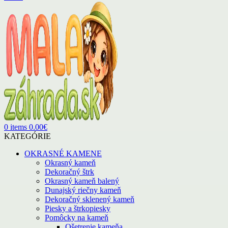
0
items
0.00
€
KATEGÓRIE
OKRASNÉ KAMENE
Okrasný kameň
Dekoračný štrk
Okrasný kameň balený
Dunajský riečny kameň
Dekoračný sklenený kameň
Piesky a štrkopiesky
Pomôcky na kameň
Ošetrenie kameňa