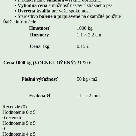
• Výhodná cena
a možnosť nastaviť strážneho psa
• Overená kvalita
pre vašu spokojnosť
•
Starostlivo
balené a pripravené
na okamžité použitie
Ďalšie informácie
Hmotnosť
1000 kg
Rozmery
1.1 × 2.2 cm
Cena 1kg
0.15 €
Cena 1000 kg (VOĽNE LOŽENÝ)
31.90 €
Plošná výťažnosť
50 kg / m2
Frakcia Ø
11 – 22 mm
Recenzie (0)
Hodnotenie
0
z 5
0 recenzií
Hodnotenie
5
z 5
0
Hodnotenie
4
z 5