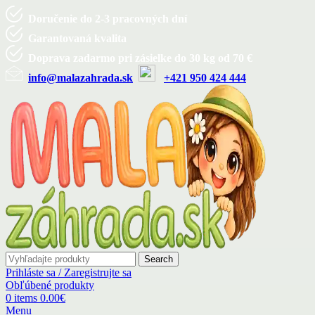
Doručenie do 2-3 pracovných dní
Garantovaná kvalita
Doprava zadarmo pri zásielke do 30 kg od 70 €
info@malazahrada.sk
+421 950 424 444
Search
Prihláste sa / Zaregistrujte sa
Obľúbené produkty
0
items
0.00
€
Menu