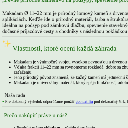
Makadam Ø 11–22 mm je prírodný lomový kameň s drvenou št
aplikáciách. Keďže ide o prírodný materiál, farba a štruktú
ideálna na podsyp pod zámkovú dlažbu, spevnenie stavebnýc
dočasné príjazdové cesty a chodníky s následnou pokládkou 
Vlastnosti, ktoré ocení každá záhrada
Makadam je výnimočný svojou vysokou pevnosťou a drvenou štru
Vďaka frakcii 11–22 mm sa rovnomerne rozkladá, dobre sa zhu
zaťaženiu.
Jeho prírodný pôvod znamená, že každý kameň má jedinečnú štru
Makadam je univerzálny materiál, ktorý spája funkčnosť, odolno
Naša rada
•
Pre dokonalý výsledok odporúčame použiť
geotextíliu
pod dekoračný štrk, 
Prečo nakúpiť práve u nás?
•
Produkt máme
skladom
– rýchle doručenie