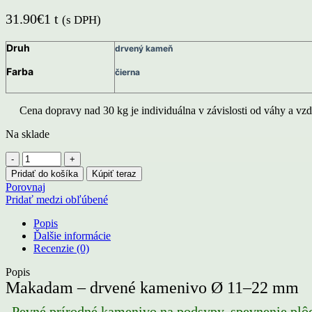
31.90
€
1 t
(s DPH)
Druh
drvený kameň
Farba
čierna
Cena dopravy nad 30 kg je individuálna v závislosti od váhy a vzdi
Na sklade
množstvo
Makadam
Pridať do košíka
Kúpiť teraz
drvené
Porovnaj
kamenivo
Pridať medzi obľúbené
frakcia
Ø
Popis
11
Ďalšie informácie
-
Recenzie (0)
22
mm
Popis
Makadam – drvené kamenivo Ø 11–22 mm
„Pevné prírodné kamenivo na podsypy, spevnenie plô