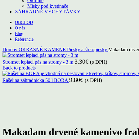
Okrúhle
Misky pod kvetináče
ZÁHRADNÉ VYCHYTÁVKY
OBCHOD
O nás
Blog
Referencie
Domov
OKRASNÉ KAMENE
Piesky a štrkopiesky
Makadam drven
3.30
€
(s DPH)
Stromset lepiaci pás na stromy - 3 m
Back to products
9.80
€
(s DPH)
Rašelina záhradnícka 50 l BORA
Click to enlarge
Makadam drvené kamenivo frak