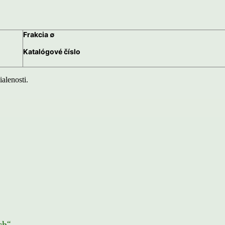
Frakcia ∅
Katalógové číslo
alenosti.
“
ch