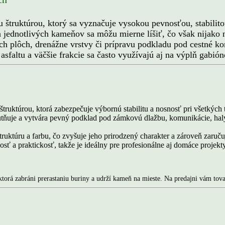
ruktúrou, ktorý sa vyznačuje vysokou pevnosťou, stabilitou
ra jednotlivých kameňov sa môžu mierne líšiť, čo však nijako 
h plôch, drenážne vrstvy či prípravu podkladu pod cestné k
asfaltu a väčšie frakcie sa často využívajú aj na výplň gab
ktúrou, ktorá zabezpečuje výbornú stabilitu a nosnosť pri všetkých t
tňuje a vytvára pevný podklad pod zámkovú dlažbu, komunikácie, haly
ktúru a farbu, čo zvyšuje jeho prirodzený charakter a zároveň zaruču
sť a praktickosť, takže je ideálny pre profesionálne aj domáce projekt
ktorá zabráni prerastaniu buriny a udrží kameň na mieste. Na predajni vám tov