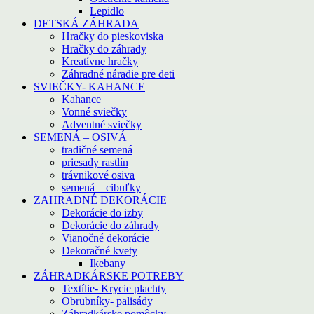
Lepidlo
DETSKÁ ZÁHRADA
Hračky do pieskoviska
Hračky do záhrady
Kreatívne hračky
Záhradné náradie pre deti
SVIEČKY- KAHANCE
Kahance
Vonné sviečky
Adventné sviečky
SEMENÁ – OSIVÁ
tradičné semená
priesady rastlín
trávnikové osiva
semená – cibuľky
ZAHRADNÉ DEKORÁCIE
Dekorácie do izby
Dekorácie do záhrady
Vianočné dekorácie
Dekoračné kvety
Ikebany
ZÁHRADKÁRSKE POTREBY
Textílie- Krycie plachty
Obrubníky- palisády
Záhradkárske pomôcky