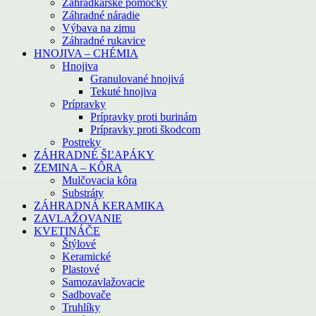
Záhradkárske pomôcky
Záhradné náradie
Výbava na zimu
Záhradné rukavice
HNOJIVA – CHÉMIA
Hnojiva
Granulované hnojivá
Tekuté hnojiva
Prípravky
Prípravky proti burinám
Prípravky proti škodcom
Postreky
ZÁHRADNÉ ŠĽAPÁKY
ZEMINA – KÔRA
Mulčovacia kôra
Substráty
ZÁHRADNÁ KERAMIKA
ZAVLAŽOVANIE
KVETINÁČE
Štýlové
Keramické
Plastové
Samozavlažovacie
Sadbovače
Truhlíky