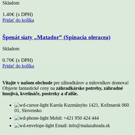
Skladom
1.40
€
(s DPH)
Pridať do košíka
Špenát siaty „Matador” (Spinacia oleracea)
Skladom
0.70
€
(s DPH)
Pridať do košíka
Vitajte v našom obchode
pre záhradkárov a milovníkov domova!
Objavte fantastické ceny na
záhradkárske potreby, záhradné
hnojivá, kvetináče, postreky a ďalšie.
Karola Kuzmányho 1421, Kežmarok 060
01, Slovensko
Mobil: +421 950 424 444
Email: info@malazahrada.sk