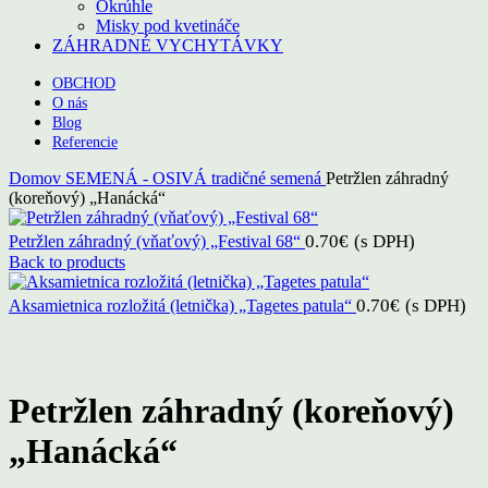
Okrúhle
Misky pod kvetináče
ZÁHRADNÉ VYCHYTÁVKY
OBCHOD
O nás
Blog
Referencie
Domov
SEMENÁ - OSIVÁ
tradičné semená
Petržlen záhradný
(koreňový) „Hanácká“
0.70
€
(s DPH)
Petržlen záhradný (vňaťový) „Festival 68“
Back to products
0.70
€
(s DPH)
Aksamietnica rozložitá (letnička) „Tagetes patula“
Click to enlarge
Petržlen záhradný (koreňový)
„Hanácká“