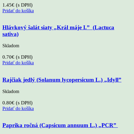
1.45
€
(s DPH)
Pridať do košíka
Hlávkový šalát siaty „Král máje I.” (Lactuca
sativa)
Skladom
0.70
€
(s DPH)
Pridať do košíka
Rajčiak jedlý (Solanum lycopersicum L.) „Idyll”
Skladom
0.80
€
(s DPH)
Pridať do košíka
Paprika ročná (Capsicum annuum L.) „PCR”