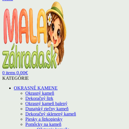
0.00
€
0
items
KATEGÓRIE
OKRASNÉ KAMENE
Okrasný kameň
Dekoračný štrk
Okrasný kameň balený
Dunajský riečny kameň
Dekoračný sklenený kameň
Piesky a štrkopiesky
Pomôcky na kameň