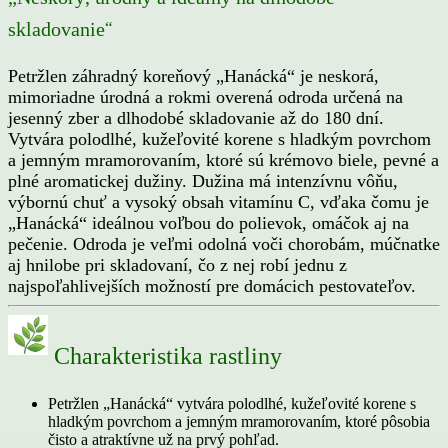
“
skladovanie
Petržlen záhradný koreňový „Hanácká“ je neskorá,
mimoriadne úrodná a rokmi overená odroda určená na
jesenný zber a dlhodobé skladovanie až do 180 dní.
Vytvára polodlhé, kužeľovité korene s hladkým povrchom
a jemným mramorovaním, ktoré sú krémovo biele, pevné a
plné aromatickej dužiny. Dužina má intenzívnu vôňu,
výbornú chuť a vysoký obsah vitamínu C, vďaka čomu je
„Hanácká“ ideálnou voľbou do polievok, omáčok aj na
pečenie. Odroda je veľmi odolná voči chorobám, múčnatke
aj hnilobe pri skladovaní, čo z nej robí jednu z
najspoľahlivejších možností pre domácich pestovateľov.
Charakteristika rastliny
Petržlen „Hanácká“ vytvára polodlhé, kužeľovité korene s
hladkým povrchom a jemným mramorovaním, ktoré pôsobia
čisto a atraktívne už na prvý pohľad.