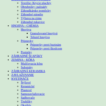
Textílie- Krycie plachty
Obrubníky- palisády
Záhradkárske pomôcky
Záhradné náradie
Výbava na zimu
Záhradné rukavice
HNOJIVA – CHÉMIA
Hnojiva
Granulované hnojivá
Tekuté hnojiva
Prípravky
Prípravky proti burinám
Prípravky proti škodcom
Postreky
ZÁHRADNÉ ŠĽAPÁKY
ZEMINA – KÔRA
Mulčovacia kôra
Substráty
ZÁHRADNÁ KERAMIKA
ZAVLAŽOVANIE
KVETINÁČE
Štýlové
Keramické
Plastové
Samozavlažovacie
Sadbovače
Truhlíky
Okrúhle