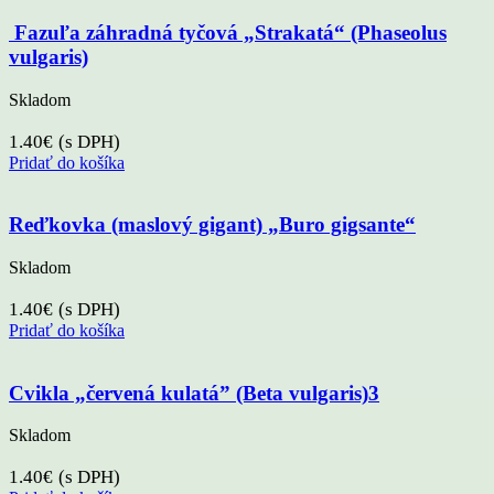
Fazuľa záhradná tyčová „Strakatá“ (Phaseolus
vulgaris)
Skladom
1.40
€
(s DPH)
Pridať do košíka
Reďkovka (maslový gigant) „Buro gigsante“
Skladom
1.40
€
(s DPH)
Pridať do košíka
Cvikla „červená kulatá” (Beta vulgaris)3
Skladom
1.40
€
(s DPH)