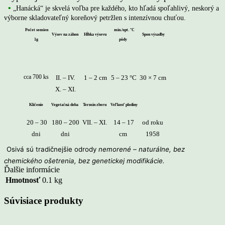
•
„Hanácká“ je skvelá voľba pre každého, kto hľadá spoľahlivý, neskorý a
výborne skladovateľný koreňový petržlen s intenzívnou chuťou.
Počet semien
min./opt. °C
Výsev na záhon
Hĺbka výsevu
Spon výsadby
1g
pôdy
cca 700 ks
II. – IV.
1 – 2 cm
5 – 23 °C
30 × 7 cm
X. – XI.
Klíčenie
Vegetačná doba
Termin zberu
Veľkosť plodiny
20 – 30
180 – 200
VII. – XI.
14 – 17
od roku
dni
dni
cm
1958
Osivá sú tradičnejšie odrody
nemorené –
naturálne, bez
chemického ošetrenia, bez genetickej modifikácie.
Ďalšie informácie
Hmotnosť
0.1 kg
Súvisiace produkty