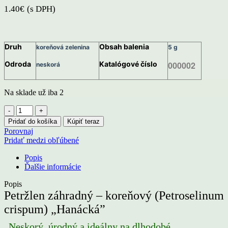
1.40
€
(s DPH)
Druh
Obsah balenia
koreňová zelenina
5 g
Odroda
Katalógové číslo
000002
neskorá
Na sklade už iba 2
množstvo
Petržlen
Pridať do košíka
Kúpiť teraz
záhradný
Porovnaj
(koreňový)
Pridať medzi obľúbené
„Hanácká“
Popis
Ďalšie informácie
Popis
Petržlen záhradný – koreňový (Petroselinum
crispum) „Hanácká”
„Neskorý, úrodný a ideálny na dlhodobé