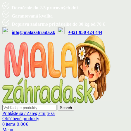
Doručenie do 2-3 pracovných dní
Garantovaná kvalita
Doprava zadarmo pri zásielke do 30 kg od 70 €
info@malazahrada.sk
+421 950 424 444
Search
Prihláste sa / Zaregistrujte sa
Obľúbené produkty
0.00
€
0
items
Menu