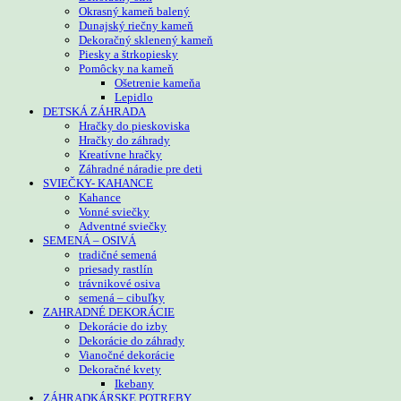
Okrasný kameň balený
Dunajský riečny kameň
Dekoračný sklenený kameň
Piesky a štrkopiesky
Pomôcky na kameň
Ošetrenie kameňa
Lepidlo
DETSKÁ ZÁHRADA
Hračky do pieskoviska
Hračky do záhrady
Kreatívne hračky
Záhradné náradie pre deti
SVIEČKY- KAHANCE
Kahance
Vonné sviečky
Adventné sviečky
SEMENÁ – OSIVÁ
tradičné semená
priesady rastlín
trávnikové osiva
semená – cibuľky
ZAHRADNÉ DEKORÁCIE
Dekorácie do izby
Dekorácie do záhrady
Vianočné dekorácie
Dekoračné kvety
Ikebany
ZÁHRADKÁRSKE POTREBY