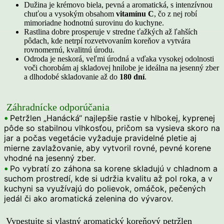
Dužina je krémovo biela, pevná a aromatická, s intenzívnou
chuťou a vysokým obsahom
vitamínu C
, čo z nej robí
mimoriadne hodnotnú surovinu do kuchyne.
Rastlina dobre prosperuje v stredne ťažkých až ľahších
pôdach, kde netrpí rozvetvovaním koreňov a vytvára
rovnomernú, kvalitnú úrodu.
Odroda je neskorá, veľmi úrodná a vďaka vysokej odolnosti
voči chorobám aj skladovej hnilobe je ideálna na jesenný zber
a dlhodobé skladovanie až do
180 dní
.
Záhradnícke odporúčania
•
Petržlen „Hanácká“ najlepšie rastie v hlbokej, kyprenej
pôde so stabilnou vlhkosťou, pričom sa vysieva skoro na
jar a počas vegetácie vyžaduje pravidelné pletie aj
mierne zavlažovanie, aby vytvoril rovné, pevné korene
vhodné na jesenný zber.
•
Po vybratí zo záhona sa korene skladujú v chladnom a
suchom prostredí, kde si udržia kvalitu až pol roka, a v
kuchyni sa využívajú do polievok, omáčok, pečených
jedál či ako aromatická zelenina do vývarov.
Vypestujte si vlastný aromatický koreňový petržlen