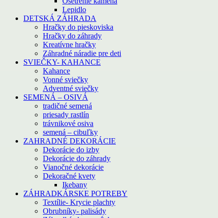
Ošetrenie kameňa
Lepidlo
DETSKÁ ZÁHRADA
Hračky do pieskoviska
Hračky do záhrady
Kreatívne hračky
Záhradné náradie pre deti
SVIEČKY- KAHANCE
Kahance
Vonné sviečky
Adventné sviečky
SEMENÁ – OSIVÁ
tradičné semená
priesady rastlín
trávnikové osiva
semená – cibuľky
ZAHRADNÉ DEKORÁCIE
Dekorácie do izby
Dekorácie do záhrady
Vianočné dekorácie
Dekoračné kvety
Ikebany
ZÁHRADKÁRSKE POTREBY
Textílie- Krycie plachty
Obrubníky- palisády