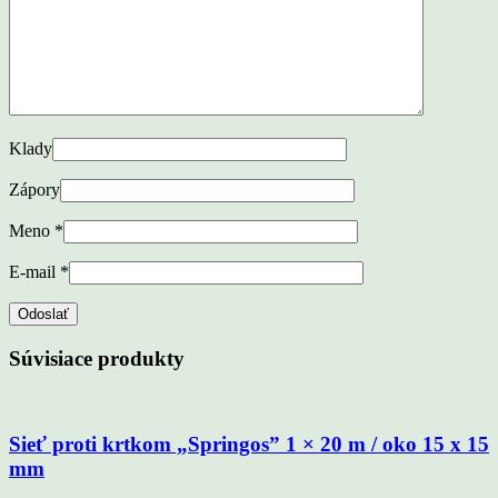
Klady
Zápory
Meno
*
E-mail
*
Súvisiace produkty
Sieť proti krtkom „Springos” 1 × 20 m / oko 15 x 15
mm