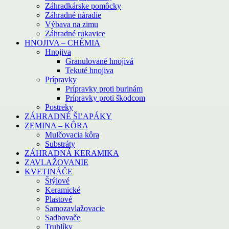
Záhradkárske pomôcky
Záhradné náradie
Výbava na zimu
Záhradné rukavice
HNOJIVA – CHÉMIA
Hnojiva
Granulované hnojivá
Tekuté hnojiva
Prípravky
Prípravky proti burinám
Prípravky proti škodcom
Postreky
ZÁHRADNÉ ŠĽAPÁKY
ZEMINA – KÔRA
Mulčovacia kôra
Substráty
ZÁHRADNÁ KERAMIKA
ZAVLAŽOVANIE
KVETINÁČE
Štýlové
Keramické
Plastové
Samozavlažovacie
Sadbovače
Truhlíky