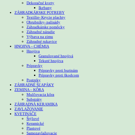
Dekoračné kvety
Ikebany
ZÁHRADKÁRSKE POTREBY
Textílie- Krycie plachty
Obrubníky- palisády
Záhradkárske pomôcky
Záhradné náradie
Výbava na zimu
Záhradné rukavice
HNOJIVA – CHÉMIA
Hnojiva
Granulované hnojivá
Tekuté hnojiva
Prípravky
Prípravky proti burinám
Prípravky proti škodcom
Postreky
ZÁHRADNÉ ŠĽAPÁKY
ZEMINA – KÔRA
Mulčovacia kôra
Substráty
ZÁHRADNÁ KERAMIKA
ZAVLAŽOVANIE
KVETINÁČE
Štýlové
Keramické
Plastové
Samozavlažovacie