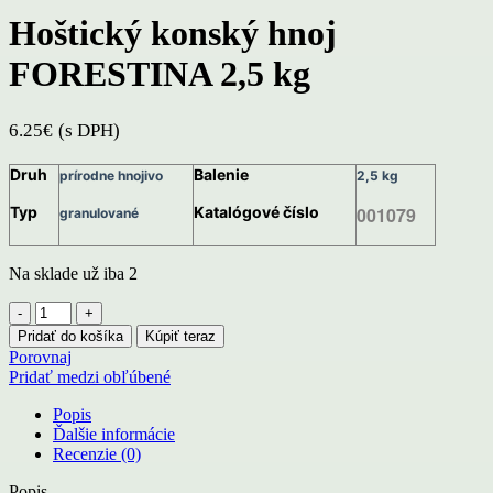
Hoštický konský hnoj
FORESTINA 2,5 kg
6.25
€
(s DPH)
Druh
Balenie
prírodne hnojivo
2,5 kg
Typ
Katalógové číslo
001079
granulované
Na sklade už iba 2
množstvo
Hoštický
Pridať do košíka
Kúpiť teraz
konský
Porovnaj
hnoj
Pridať medzi obľúbené
FORESTINA
2,5
Popis
kg
Ďalšie informácie
Recenzie (0)
Popis