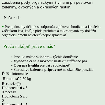
zásobenie pôdy organickými živinami pri pestovaní
zeleniny, ovocných a okrasných rastlín.
Naša rada
•
Pre optimálny účinok sa odporúča aplikovať hnojivo na jar alebo
začiatkom leta, keď je pôda prehriata a mikroorganizmy dokážu
organickú hmotu najefektívnejšie spracovať.
Prečo nakúpiť práve u nás?
•
Produkt máme
skladom
– rýchle doručenie
• Výhodná cena
a možnosť nastaviť strážneho psa
• Overená kvalita
pre vašu spokojnosť
•
Starostlivo
balené a pripravené
na okamžité použitie
Ďalšie informácie
Hmotnosť
2.50 kg
Recenzie (0)
Hodnotenie
0
z 5
0 recenzií
Hodnotenie
5
z 5
0
Hodnotenie
4
z 5