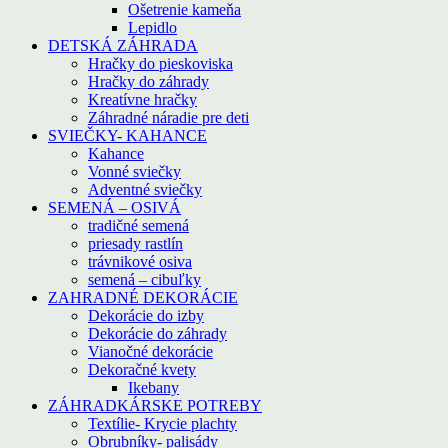
Ošetrenie kameňa
Lepidlo
DETSKÁ ZÁHRADA
Hračky do pieskoviska
Hračky do záhrady
Kreatívne hračky
Záhradné náradie pre deti
SVIEČKY- KAHANCE
Kahance
Vonné sviečky
Adventné sviečky
SEMENÁ – OSIVÁ
tradičné semená
priesady rastlín
trávnikové osiva
semená – cibuľky
ZAHRADNÉ DEKORÁCIE
Dekorácie do izby
Dekorácie do záhrady
Vianočné dekorácie
Dekoračné kvety
Ikebany
ZÁHRADKÁRSKE POTREBY
Textílie- Krycie plachty
Obrubníky- palisády