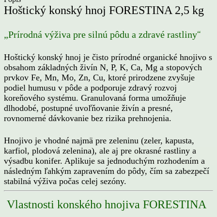
Hoštický konský hnoj FORESTINA 2,5 kg
“
„Prírodná výživa pre silnú pôdu a zdravé rastliny
Hoštický konský hnoj je čisto prírodné organické hnojivo s
obsahom základných živín N, P, K, Ca, Mg a stopových
prvkov Fe, Mn, Mo, Zn, Cu, ktoré prirodzene zvyšuje
podiel humusu v pôde a podporuje zdravý rozvoj
koreňového systému. Granulovaná forma umožňuje
dlhodobé, postupné uvoľňovanie živín a presné,
rovnomerné dávkovanie bez rizika prehnojenia.
Hnojivo je vhodné najmä pre zeleninu (zeler, kapusta,
karfiol, plodová zelenina), ale aj pre okrasné rastliny a
výsadbu konifer. Aplikuje sa jednoduchým rozhodením a
následným ľahkým zapravením do pôdy, čím sa zabezpečí
stabilná výživa počas celej sezóny.
Vlastnosti
konského hnojiva FORESTINA