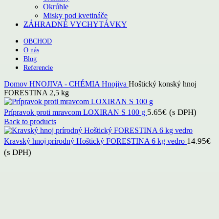
Okrúhle
Misky pod kvetináče
ZÁHRADNÉ VYCHYTÁVKY
OBCHOD
O nás
Blog
Referencie
Domov
HNOJIVA - CHÉMIA
Hnojiva
Hoštický konský hnoj
FORESTINA 2,5 kg
5.65
€
(s DPH)
Prípravok proti mravcom LOXIRAN S 100 g
Back to products
14.95
€
Kravský hnoj prírodný Hoštický FORESTINA 6 kg vedro
(s DPH)
Click to enlarge