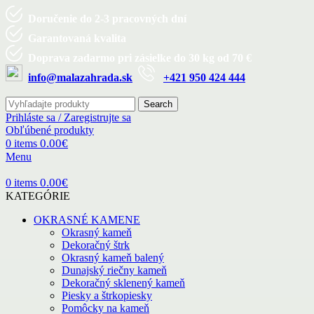
Doručenie do 2-3 pracovných dní
Garantovaná kvalita
Doprava zadarmo pri zásielke do 30 kg od 70 €
info@malazahrada.sk
+421 950 424 444
Search
Prihláste sa / Zaregistrujte sa
Obľúbené produkty
0.00
€
0
items
Menu
0.00
€
0
items
KATEGÓRIE
OKRASNÉ KAMENE
Okrasný kameň
Dekoračný štrk
Okrasný kameň balený
Dunajský riečny kameň
Dekoračný sklenený kameň
Piesky a štrkopiesky
Pomôcky na kameň