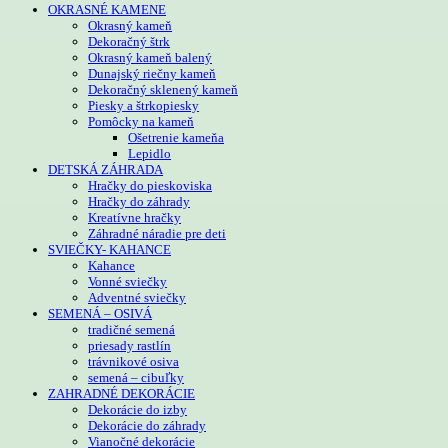
OKRASNÉ KAMENE
Okrasný kameň
Dekoračný štrk
Okrasný kameň balený
Dunajský riečny kameň
Dekoračný sklenený kameň
Piesky a štrkopiesky
Pomôcky na kameň
Ošetrenie kameňa
Lepidlo
DETSKÁ ZÁHRADA
Hračky do pieskoviska
Hračky do záhrady
Kreatívne hračky
Záhradné náradie pre deti
SVIEČKY- KAHANCE
Kahance
Vonné sviečky
Adventné sviečky
SEMENÁ – OSIVÁ
tradičné semená
priesady rastlín
trávnikové osiva
semená – cibuľky
ZAHRADNÉ DEKORÁCIE
Dekorácie do izby
Dekorácie do záhrady
Vianočné dekorácie