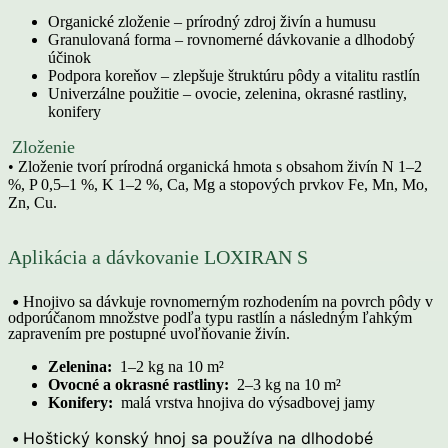
Organické zloženie – prírodný zdroj živín a humusu
Granulovaná forma – rovnomerné dávkovanie a dlhodobý
účinok
Podpora koreňov – zlepšuje štruktúru pôdy a vitalitu rastlín
Univerzálne použitie – ovocie, zelenina, okrasné rastliny,
konifery
Zloženie
•
Zloženie tvorí prírodná organická hmota s obsahom živín N 1–2
%, P 0,5–1 %, K 1–2 %, Ca, Mg a stopových prvkov Fe, Mn, Mo,
Zn, Cu.
Aplikácia a dávkovanie LOXIRAN S
•
Hnojivo sa dávkuje rovnomerným rozhodením na povrch pôdy v
odporúčanom množstve podľa typu rastlín a následným ľahkým
zapravením pre postupné uvoľňovanie živín.
Zelenina:
1–2 kg na 10 m²
Ovocné a okrasné rastliny:
2–3 kg na 10 m²
Konifery:
malá vrstva hnojiva do výsadbovej jamy
•
Hoštický konský hnoj sa používa na dlhodobé