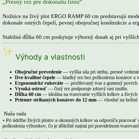
„Presný rez pre dokonalú líniu“
Nožnice na živý plot ERGO RAMP 60 cm predstavujú moderný
dokonale ostrých čepelí, pevnej obojručnej konštrukcie a
Stabilná dĺžka 60 cm poskytuje výborný dosah aj pri vyšších
Výhody a vlastnosti
Obojručné prevedenie
— vyššia sila pri strihu, presné vedenie
Dve kvalitné čepele
— hladký rez bez poškodenia konárov a 
Ergonomické rukoväte
— profilovaný tvar a gumený povrch p
Vysoká ostrosť
— čistý rez podporuje zdravý rast rastlín.
Dĺžka 60 cm
— ideálna na tvarovanie vyšších kríkov a živých 
Priemer strihaných konárov do 12 mm
— vhodné na bežnú ú
Naša rada
•
Pri údržbe živých plotov a okrasných kríkov sa odporúča pracova
poškodenia výhonkov, čo je dôležité najmä pri pravidelnom tvarovan