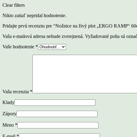
Clear filters
Nikto zatiaľ nepridal hodnotenie.
Pridajte prvú recenziu pre “Nožnice na živý plot „ERGO RAMP“ 6
Vaša e-mailová adresa nebude zverejnená.
Vyžadované polia sú ozna
Vaše hodnotenie
*
Vaša recenzia
*
Klady
Zápory
Meno
*
E-mail
*