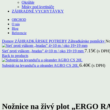
Okrúhle
Misky pod kvetináče
ZÁHRADNÉ VYCHYTÁVKY
OBCHOD
O nás
Blog
Referencie
Domov
ZÁHRADKÁRSKE POTREBY
Záhradkárske pomôcky
No
7.15
€
(s DPH
Sieť proti vtákom „bradas” 4×10 m / oko 19×19 mm
Back to products
6.40
€
(s DPH)
Substrát na levanduľu a oleander AGRO CS 20L
Click to enlarge
Nožnice na živý plot „ERGO 