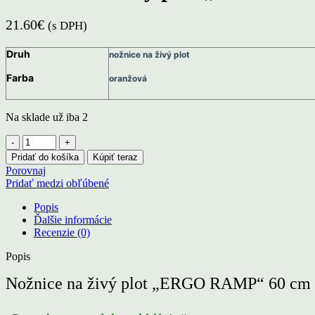
21.60
€
(s DPH)
Druh
nožnice na živý plot
Farba
oranžová
Na sklade už iba 2
množstvo
Nožnice
Pridať do košíka
Kúpiť teraz
na
Porovnaj
živý
Pridať medzi obľúbené
plot
„ERGO
Popis
RAMP“
Ďalšie informácie
60cm
Recenzie (0)
Popis
Nožnice na živý plot „ERGO RAMP“ 60 cm