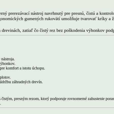
 prerezávací nástroj navrhnutý pre presnú, čistú a kontrol
 ergonomických gumených rukovätí umožňuje tvarovať kríky a
 drevinách, zatiaľ čo čistý rez bez poškodenia výhonkov podp
 nástroja.
výhonkov.
re komfort a istotu úchopu.
plotov.
držbu záhradných drevín.
ť s čistým, presným rezom, ktorý podporuje rovnomerné zahustenie p
í.