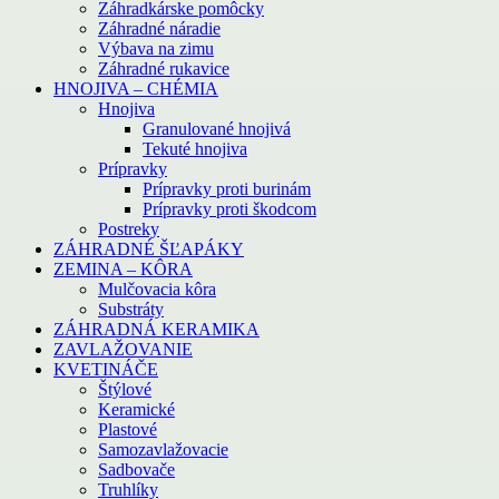
Záhradkárske pomôcky
Záhradné náradie
Výbava na zimu
Záhradné rukavice
HNOJIVA – CHÉMIA
Hnojiva
Granulované hnojivá
Tekuté hnojiva
Prípravky
Prípravky proti burinám
Prípravky proti škodcom
Postreky
ZÁHRADNÉ ŠĽAPÁKY
ZEMINA – KÔRA
Mulčovacia kôra
Substráty
ZÁHRADNÁ KERAMIKA
ZAVLAŽOVANIE
KVETINÁČE
Štýlové
Keramické
Plastové
Samozavlažovacie
Sadbovače
Truhlíky