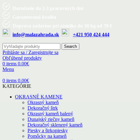
Doručenie do 2-3 pracovných dní
Garantovaná kvalita
Doprava zadarmo pri zásielke do 30 kg od 70 €
info@malazahrada.sk
+421 950 424 444
Search
Prihláste sa / Zaregistrujte sa
Obľúbené produkty
0
items
0.00
€
Menu
0
items
0.00
€
KATEGÓRIE
OKRASNÉ KAMENE
Okrasný kameň
Dekoračný štrk
Okrasný kameň balený
Dunajský riečny kameň
Dekoračný sklenený kameň
Piesky a štrkopiesky
Pomôcky na kameň