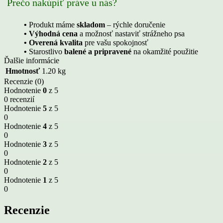
Prečo nakúpiť práve u nás?
•
Produkt máme
skladom
– rýchle doručenie
• Výhodná cena
a možnosť nastaviť strážneho psa
• Overená kvalita
pre vašu spokojnosť
•
Starostlivo
balené a pripravené
na okamžité použitie
Ďalšie informácie
Hmotnosť
1.20 kg
Recenzie (0)
Hodnotenie
0
z 5
0 recenzií
Hodnotenie
5
z 5
0
Hodnotenie
4
z 5
0
Hodnotenie
3
z 5
0
Hodnotenie
2
z 5
0
Hodnotenie
1
z 5
0
Recenzie