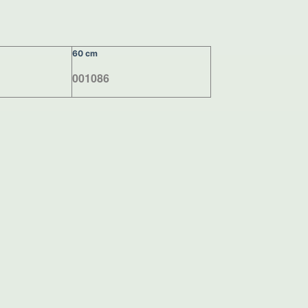
60 cm
001086