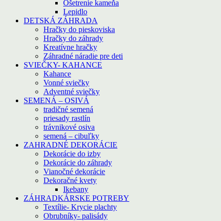
Ošetrenie kameňa
Lepidlo
DETSKÁ ZÁHRADA
Hračky do pieskoviska
Hračky do záhrady
Kreatívne hračky
Záhradné náradie pre deti
SVIEČKY- KAHANCE
Kahance
Vonné sviečky
Adventné sviečky
SEMENÁ – OSIVÁ
tradičné semená
priesady rastlín
trávnikové osiva
semená – cibuľky
ZAHRADNÉ DEKORÁCIE
Dekorácie do izby
Dekorácie do záhrady
Vianočné dekorácie
Dekoračné kvety
Ikebany
ZÁHRADKÁRSKE POTREBY
Textílie- Krycie plachty
Obrubníky- palisády